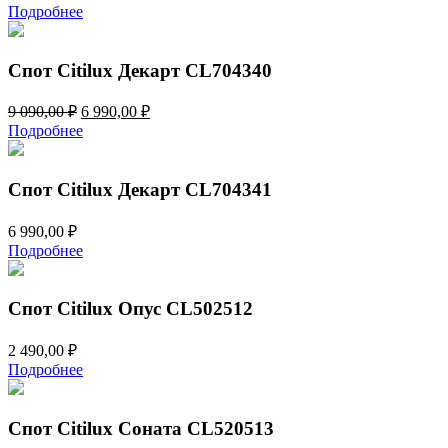
Подробнее
Спот Citilux Декарт CL704340
Первоначальная
Текущая
9 090,00
₽
6 990,00
₽
цена
цена:
Подробнее
составляла
6
9
990,00 ₽.
090,00 ₽.
Спот Citilux Декарт CL704341
6 990,00
₽
Подробнее
Спот Citilux Опус CL502512
2 490,00
₽
Подробнее
Спот Citilux Соната CL520513