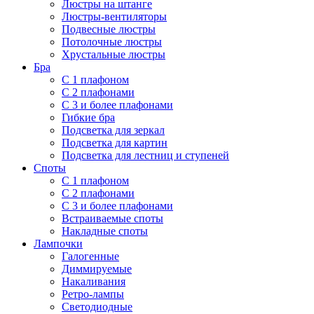
Люстры на штанге
Люстры-вентиляторы
Подвесные люстры
Потолочные люстры
Хрустальные люстры
Бра
С 1 плафоном
С 2 плафонами
С 3 и более плафонами
Гибкие бра
Подсветка для зеркал
Подсветка для картин
Подсветка для лестниц и ступеней
Споты
С 1 плафоном
С 2 плафонами
С 3 и более плафонами
Встраиваемые споты
Накладные споты
Лампочки
Галогенные
Диммируемые
Накаливания
Ретро-лампы
Светодиодные