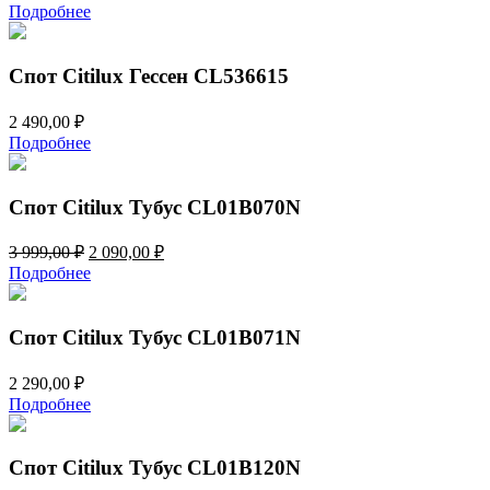
цена
цена:
Подробнее
составляла
3
4
790,00 ₽.
399,00 ₽.
Спот Citilux Гессен CL536615
2 490,00
₽
Подробнее
Спот Citilux Тубус CL01B070N
Первоначальная
Текущая
3 999,00
₽
2 090,00
₽
цена
цена:
Подробнее
составляла
2
3
090,00 ₽.
999,00 ₽.
Спот Citilux Тубус CL01B071N
2 290,00
₽
Подробнее
Спот Citilux Тубус CL01B120N