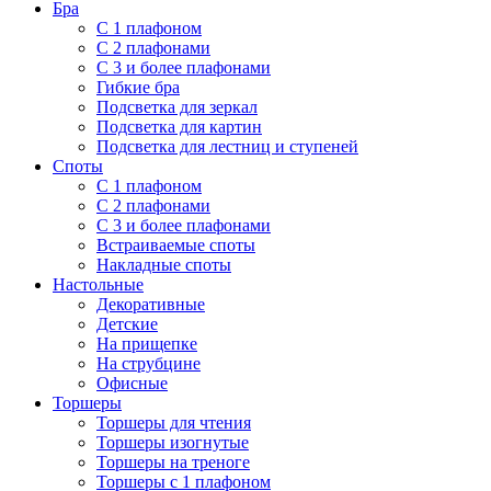
Бра
С 1 плафоном
С 2 плафонами
С 3 и более плафонами
Гибкие бра
Подсветка для зеркал
Подсветка для картин
Подсветка для лестниц и ступеней
Споты
С 1 плафоном
С 2 плафонами
С 3 и более плафонами
Встраиваемые споты
Накладные споты
Настольные
Декоративные
Детские
На прищепке
На струбцине
Офисные
Торшеры
Торшеры для чтения
Торшеры изогнутые
Торшеры на треноге
Торшеры с 1 плафоном