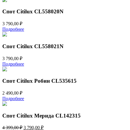
Спот Citilux CL558020N
3 790,00
₽
Подробнее
Спот Citilux CL558021N
3 790,00
₽
Подробнее
Спот Citilux Робин CL535615
2 490,00
₽
Подробнее
Спот Citilux Мерида CL142315
Первоначальная
Текущая
4 399,00
₽
3 790,00
₽