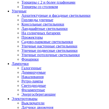
Торшеры с 2 и более плафонами
Торшеры со столиком
Уличные
Архитектурные и фасадные светильники
Гирлянды уличные
Консольные светильники
Ландшафтные светильники
На солнечных батареях
Прожекторы
Садово-парковые светильники
Уличные настенные светильники
Уличные подвесные светильники
Уличные потолочные светильники
Фонарики
Лампочки
Галогенные
Диммируемые
Накаливания
Ретро-лампы
Светодиодные
Филаментные
Энергосберегающие
Электротовары
Выключатели
Датчики движения