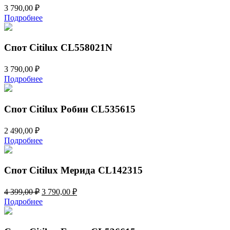
3 790,00
₽
Подробнее
Спот Citilux CL558021N
3 790,00
₽
Подробнее
Спот Citilux Робин CL535615
2 490,00
₽
Подробнее
Спот Citilux Мерида CL142315
Первоначальная
Текущая
4 399,00
₽
3 790,00
₽
цена
цена:
Подробнее
составляла
3
4
790,00 ₽.
399,00 ₽.