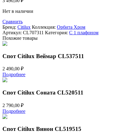
3 490,00
₽
Нет в наличии
Сравнить
Бренд:
Citilux
Коллекция:
Орбита Хром
Артикул:
CL707311
Категория:
С 1 плафоном
Похожие товары
Спот Citilux Веймар CL537511
2 490,00
₽
Подробнее
Спот Citilux Соната CL520511
2 790,00
₽
Подробнее
Спот Citilux Винон CL519515