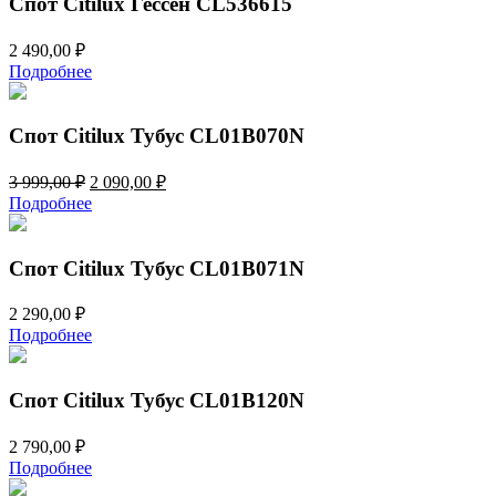
Спот Citilux Гессен CL536615
2 490,00
₽
Подробнее
Спот Citilux Тубус CL01B070N
Первоначальная
Текущая
3 999,00
₽
2 090,00
₽
цена
цена:
Подробнее
составляла
2
3
090,00 ₽.
999,00 ₽.
Спот Citilux Тубус CL01B071N
2 290,00
₽
Подробнее
Спот Citilux Тубус CL01B120N
2 790,00
₽
Подробнее