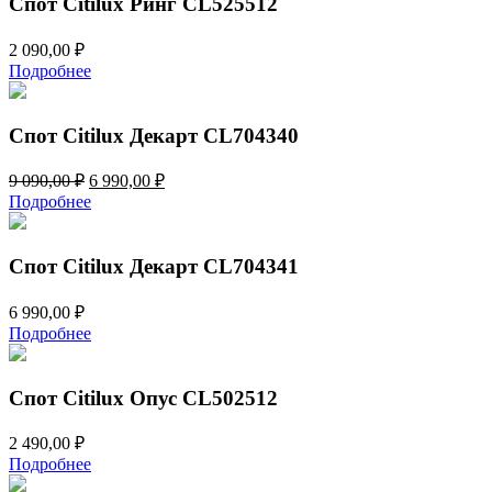
Спот Citilux Ринг CL525512
2 090,00
₽
Подробнее
Спот Citilux Декарт CL704340
Первоначальная
Текущая
9 090,00
₽
6 990,00
₽
цена
цена:
Подробнее
составляла
6
9
990,00 ₽.
090,00 ₽.
Спот Citilux Декарт CL704341
6 990,00
₽
Подробнее
Спот Citilux Опус CL502512
2 490,00
₽
Подробнее