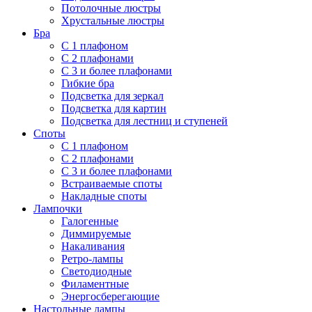
Потолочные люстры
Хрустальные люстры
Бра
С 1 плафоном
С 2 плафонами
С 3 и более плафонами
Гибкие бра
Подсветка для зеркал
Подсветка для картин
Подсветка для лестниц и ступеней
Споты
С 1 плафоном
С 2 плафонами
С 3 и более плафонами
Встраиваемые споты
Накладные споты
Лампочки
Галогенные
Диммируемые
Накаливания
Ретро-лампы
Светодиодные
Филаментные
Энергосберегающие
Настольные лампы