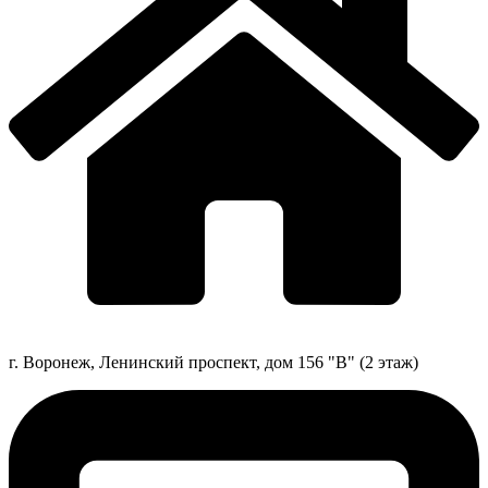
г. Воронеж, Ленинский проспект, дом 156 "В" (2 этаж)