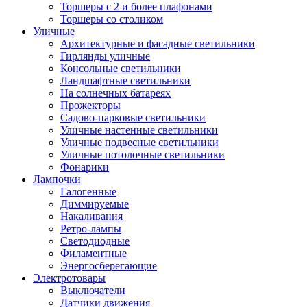
Торшеры с 2 и более плафонами
Торшеры со столиком
Уличные
Архитектурные и фасадные светильники
Гирлянды уличные
Консольные светильники
Ландшафтные светильники
На солнечных батареях
Прожекторы
Садово-парковые светильники
Уличные настенные светильники
Уличные подвесные светильники
Уличные потолочные светильники
Фонарики
Лампочки
Галогенные
Диммируемые
Накаливания
Ретро-лампы
Светодиодные
Филаментные
Энергосберегающие
Электротовары
Выключатели
Датчики движения