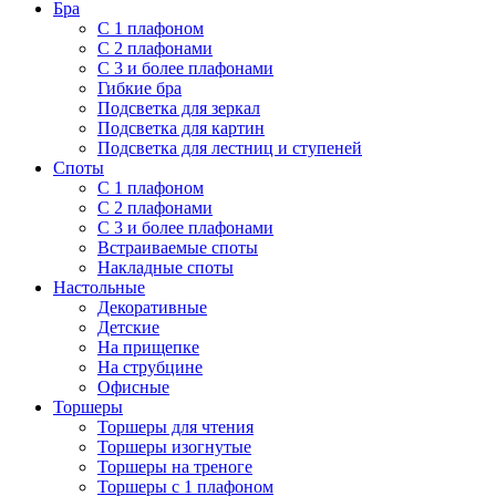
Бра
С 1 плафоном
С 2 плафонами
С 3 и более плафонами
Гибкие бра
Подсветка для зеркал
Подсветка для картин
Подсветка для лестниц и ступеней
Споты
С 1 плафоном
С 2 плафонами
С 3 и более плафонами
Встраиваемые споты
Накладные споты
Настольные
Декоративные
Детские
На прищепке
На струбцине
Офисные
Торшеры
Торшеры для чтения
Торшеры изогнутые
Торшеры на треноге
Торшеры с 1 плафоном