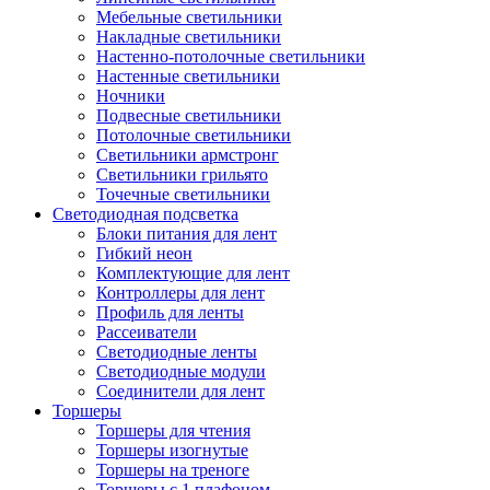
Мебельные светильники
Накладные светильники
Настенно-потолочные светильники
Настенные светильники
Ночники
Подвесные светильники
Потолочные светильники
Светильники армстронг
Светильники грильято
Точечные светильники
Светодиодная подсветка
Блоки питания для лент
Гибкий неон
Комплектующие для лент
Контроллеры для лент
Профиль для ленты
Рассеиватели
Светодиодные ленты
Светодиодные модули
Соединители для лент
Торшеры
Торшеры для чтения
Торшеры изогнутые
Торшеры на треноге
Торшеры с 1 плафоном