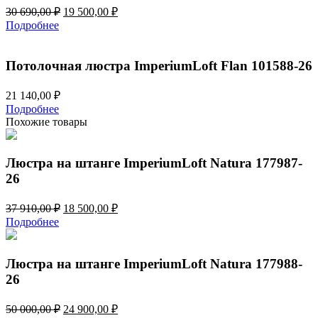
Первоначальная
Текущая
30 690,00
₽
19 500,00
₽
цена
цена:
Подробнее
составляла
19
30
500,00 ₽.
690,00 ₽.
Потолочная люстра ImperiumLoft Flan 101588-26
21 140,00
₽
Подробнее
Похожие товары
Люстра на штанге ImperiumLoft Natura 177987-
26
Первоначальная
Текущая
37 910,00
₽
18 500,00
₽
цена
цена:
Подробнее
составляла
18
37
500,00 ₽.
910,00 ₽.
Люстра на штанге ImperiumLoft Natura 177988-
26
Первоначальная
Текущая
50 000,00
₽
24 900,00
₽