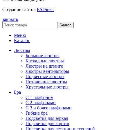
Создание сайтов
ESDirect
закрыть
Search
Меню
Каталог
Люстры
Большие люстры
Каскадные люстры
Люстры на штанге
Люстры-вентиляторы
Подвесные люстры
Потолочные люстры
Хрустальные люстры
Бра
С 1 плафоном
С 2 плафонами
С 3 и более плафонами
Гибкие бра
Подсветка для зеркал
Подсветка для картин
Подсветка для лестниц и ступеней