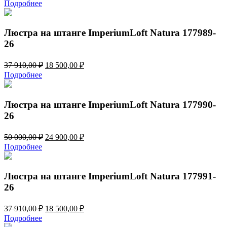
цена
цена:
Подробнее
составляла
24
50
900,00 ₽.
000,00 ₽.
Люстра на штанге ImperiumLoft Natura 177989-
26
Первоначальная
Текущая
37 910,00
₽
18 500,00
₽
цена
цена:
Подробнее
составляла
18
37
500,00 ₽.
910,00 ₽.
Люстра на штанге ImperiumLoft Natura 177990-
26
Первоначальная
Текущая
50 000,00
₽
24 900,00
₽
цена
цена:
Подробнее
составляла
24
50
900,00 ₽.
000,00 ₽.
Люстра на штанге ImperiumLoft Natura 177991-
26
Первоначальная
Текущая
37 910,00
₽
18 500,00
₽
цена
цена:
Подробнее
составляла
18