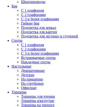
Шинопроводы
Бра
С 1 плафоном
С 2 плафонами
С 3 и более плафонами
Гибкие бра
Подсветка для зеркал
Подсветка для картин
Подсветка для лестниц и ступеней
Споты
С 1 плафоном
С 2 плафонами
С 3 и более плафонами
Встраиваемые споты
Накладные споты
Настольные
Декоративные
Детские
На прищепке
На струбцине
Офисные
Торшеры
Торшеры для чтения
Торшеры изогнутые
Торшеры на треноге