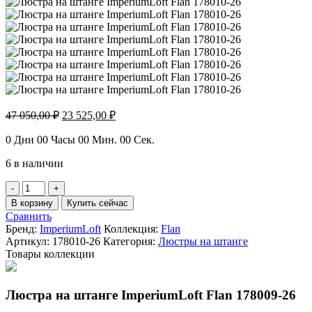
Первоначальная
Текущая
47 050,00
₽
23 525,00
₽
цена
цена:
составляла
23
0
Дни
00
Часы
00
Мин.
00
Сек.
47
525,00 ₽.
6 в наличии
050,00 ₽.
Количество
товара
В корзину
Купить сейчас
Люстра
Сравнить
на
Бренд:
ImperiumLoft
Коллекция:
Flan
штанге
Артикул:
178010-26
Категория:
Люстры на штанге
ImperiumLoft
Товары коллекции
Flan
178010-
26
Люстра на штанге ImperiumLoft Flan 178009-26