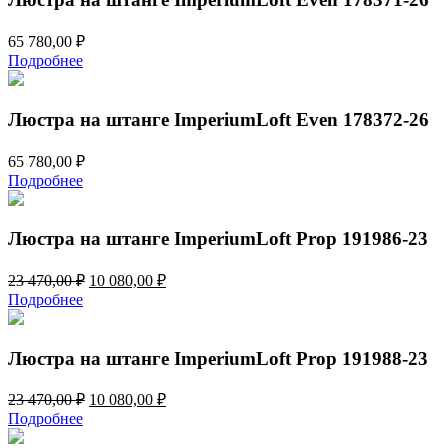
65 780,00
₽
Подробнее
Люстра на штанге ImperiumLoft Even 178372-26
65 780,00
₽
Подробнее
Люстра на штанге ImperiumLoft Prop 191986-23
Первоначальная
Текущая
23 470,00
₽
10 080,00
₽
цена
цена:
Подробнее
составляла
10
23
080,00 ₽.
470,00 ₽.
Люстра на штанге ImperiumLoft Prop 191988-23
Первоначальная
Текущая
23 470,00
₽
10 080,00
₽
цена
цена:
Подробнее
составляла
10