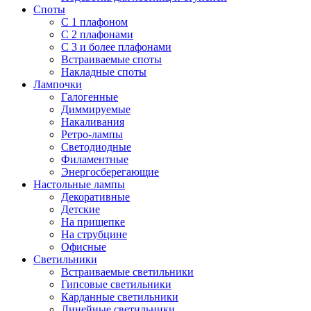
Споты
С 1 плафоном
С 2 плафонами
С 3 и более плафонами
Встраиваемые споты
Накладные споты
Лампочки
Галогенные
Диммируемые
Накаливания
Ретро-лампы
Светодиодные
Филаментные
Энергосберегающие
Настольные лампы
Декоративные
Детские
На прищепке
На струбцине
Офисные
Светильники
Встраиваемые светильники
Гипсовые светильники
Карданные светильники
Линейные светильники