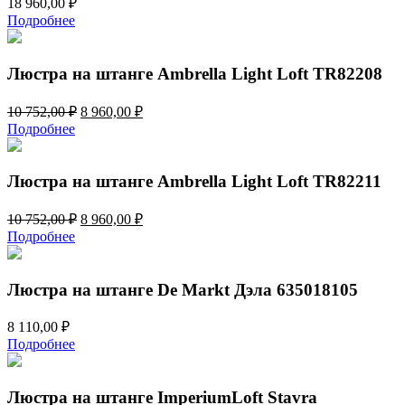
18 960,00
₽
Подробнее
Люстра на штанге Ambrella Light Loft TR82208
Первоначальная
Текущая
10 752,00
₽
8 960,00
₽
цена
цена:
Подробнее
составляла
8
10
960,00 ₽.
752,00 ₽.
Люстра на штанге Ambrella Light Loft TR82211
Первоначальная
Текущая
10 752,00
₽
8 960,00
₽
цена
цена:
Подробнее
составляла
8
10
960,00 ₽.
752,00 ₽.
Люстра на штанге De Markt Дэла 635018105
8 110,00
₽
Подробнее
Люстра на штанге ImperiumLoft Stavra