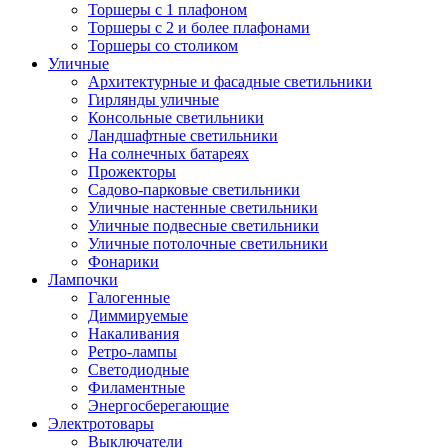
Торшеры с 1 плафоном
Торшеры с 2 и более плафонами
Торшеры со столиком
Уличные
Архитектурные и фасадные светильники
Гирлянды уличные
Консольные светильники
Ландшафтные светильники
На солнечных батареях
Прожекторы
Садово-парковые светильники
Уличные настенные светильники
Уличные подвесные светильники
Уличные потолочные светильники
Фонарики
Лампочки
Галогенные
Диммируемые
Накаливания
Ретро-лампы
Светодиодные
Филаментные
Энергосберегающие
Электротовары
Выключатели