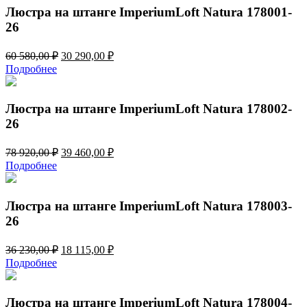
000,00 ₽.
Люстра на штанге ImperiumLoft Natura 178001-
26
Первоначальная
Текущая
60 580,00
₽
30 290,00
₽
цена
цена:
Подробнее
составляла
30
60
290,00 ₽.
580,00 ₽.
Люстра на штанге ImperiumLoft Natura 178002-
26
Первоначальная
Текущая
78 920,00
₽
39 460,00
₽
цена
цена:
Подробнее
составляла
39
78
460,00 ₽.
920,00 ₽.
Люстра на штанге ImperiumLoft Natura 178003-
26
Первоначальная
Текущая
36 230,00
₽
18 115,00
₽
цена
цена:
Подробнее
составляла
18
36
115,00 ₽.
230,00 ₽.
Люстра на штанге ImperiumLoft Natura 178004-