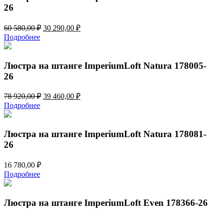
26
Первоначальная
Текущая
60 580,00
₽
30 290,00
₽
цена
цена:
Подробнее
составляла
30
60
290,00 ₽.
580,00 ₽.
Люстра на штанге ImperiumLoft Natura 178005-
26
Первоначальная
Текущая
78 920,00
₽
39 460,00
₽
цена
цена:
Подробнее
составляла
39
78
460,00 ₽.
920,00 ₽.
Люстра на штанге ImperiumLoft Natura 178081-
26
16 780,00
₽
Подробнее
Люстра на штанге ImperiumLoft Even 178366-26