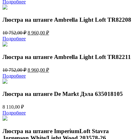
Подробнее
Люстра на штанге Ambrella Light Loft TR82208
Первоначальная
Текущая
10 752,00
₽
8 960,00
₽
цена
цена:
Подробнее
составляла
8
10
960,00 ₽.
752,00 ₽.
Люстра на штанге Ambrella Light Loft TR82211
Первоначальная
Текущая
10 752,00
₽
8 960,00
₽
цена
цена:
Подробнее
составляла
8
10
960,00 ₽.
752,00 ₽.
Люстра на штанге De Markt Дэла 635018105
8 110,00
₽
Подробнее
Люстра на штанге ImperiumLoft Stavra
Jorgenson White/Light Wood 203578-26