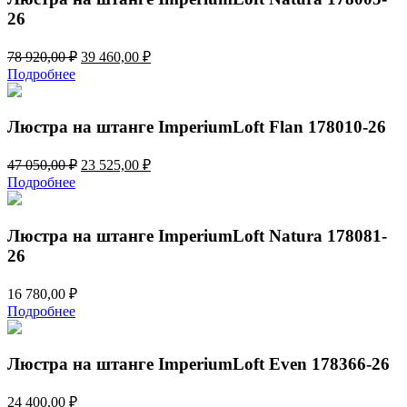
26
Первоначальная
Текущая
78 920,00
₽
39 460,00
₽
цена
цена:
Подробнее
составляла
39
78
460,00 ₽.
920,00 ₽.
Люстра на штанге ImperiumLoft Flan 178010-26
Первоначальная
Текущая
47 050,00
₽
23 525,00
₽
цена
цена:
Подробнее
составляла
23
47
525,00 ₽.
050,00 ₽.
Люстра на штанге ImperiumLoft Natura 178081-
26
16 780,00
₽
Подробнее
Люстра на штанге ImperiumLoft Even 178366-26
24 400,00
₽