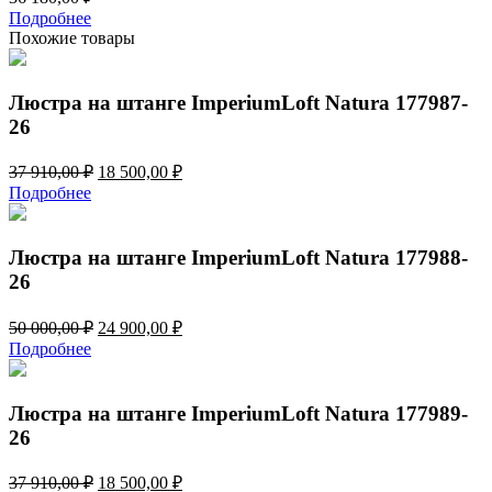
Подробнее
Похожие товары
Люстра на штанге ImperiumLoft Natura 177987-
26
Первоначальная
Текущая
37 910,00
₽
18 500,00
₽
цена
цена:
Подробнее
составляла
18
37
500,00 ₽.
910,00 ₽.
Люстра на штанге ImperiumLoft Natura 177988-
26
Первоначальная
Текущая
50 000,00
₽
24 900,00
₽
цена
цена:
Подробнее
составляла
24
50
900,00 ₽.
000,00 ₽.
Люстра на штанге ImperiumLoft Natura 177989-
26
Первоначальная
Текущая
37 910,00
₽
18 500,00
₽