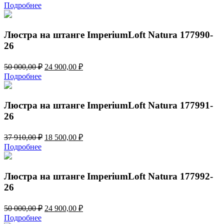
цена
цена:
Подробнее
составляла
18
37
500,00 ₽.
910,00 ₽.
Люстра на штанге ImperiumLoft Natura 177990-
26
Первоначальная
Текущая
50 000,00
₽
24 900,00
₽
цена
цена:
Подробнее
составляла
24
50
900,00 ₽.
000,00 ₽.
Люстра на штанге ImperiumLoft Natura 177991-
26
Первоначальная
Текущая
37 910,00
₽
18 500,00
₽
цена
цена:
Подробнее
составляла
18
37
500,00 ₽.
910,00 ₽.
Люстра на штанге ImperiumLoft Natura 177992-
26
Первоначальная
Текущая
50 000,00
₽
24 900,00
₽
цена
цена:
Подробнее