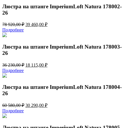
580,00 ₽.
Люстра на штанге ImperiumLoft Natura 178002-
26
Первоначальная
Текущая
78 920,00
₽
39 460,00
₽
цена
цена:
Подробнее
составляла
39
78
460,00 ₽.
920,00 ₽.
Люстра на штанге ImperiumLoft Natura 178003-
26
Первоначальная
Текущая
36 230,00
₽
18 115,00
₽
цена
цена:
Подробнее
составляла
18
36
115,00 ₽.
230,00 ₽.
Люстра на штанге ImperiumLoft Natura 178004-
26
Первоначальная
Текущая
60 580,00
₽
30 290,00
₽
цена
цена:
Подробнее
составляла
30
60
290,00 ₽.
580,00 ₽.
Люстра на штанге ImperiumLoft Natura 178005-