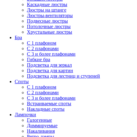
Каскадные люстры
Люстры на штанге
Люстры-вентиляторы
Подвесные люстры
Потолочные люстры
Хрустальные люстры
Бра
С 1 плафоном
С 2 плафонами
С 3 и более плафонами
Гибкие бра
Подсветка для зеркал
Подсветка для картин
Подсветка для лестниц и ступеней
Споты
С 1 плафоном
С 2 плафонами
С 3 и более плафонами
Встраиваемые споты
Накладные споты
Лампочки
Галогенные
Диммируемые
Накаливания
Ретро-лампы