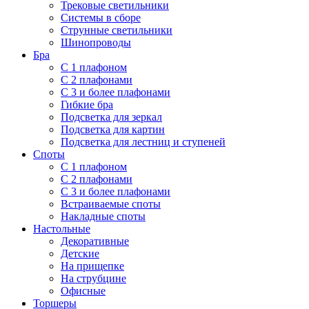
Трековые светильники
Системы в сборе
Струнные светильники
Шинопроводы
Бра
С 1 плафоном
С 2 плафонами
С 3 и более плафонами
Гибкие бра
Подсветка для зеркал
Подсветка для картин
Подсветка для лестниц и ступеней
Споты
С 1 плафоном
С 2 плафонами
С 3 и более плафонами
Встраиваемые споты
Накладные споты
Настольные
Декоративные
Детские
На прищепке
На струбцине
Офисные
Торшеры