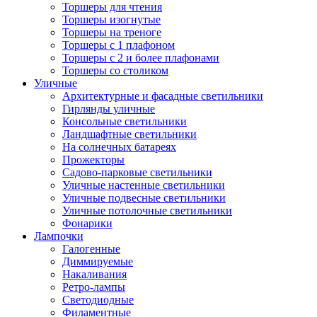
Торшеры для чтения
Торшеры изогнутые
Торшеры на треноге
Торшеры с 1 плафоном
Торшеры с 2 и более плафонами
Торшеры со столиком
Уличные
Архитектурные и фасадные светильники
Гирлянды уличные
Консольные светильники
Ландшафтные светильники
На солнечных батареях
Прожекторы
Садово-парковые светильники
Уличные настенные светильники
Уличные подвесные светильники
Уличные потолочные светильники
Фонарики
Лампочки
Галогенные
Диммируемые
Накаливания
Ретро-лампы
Светодиодные
Филаментные