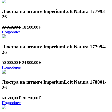
составляла
24
50
900,00 ₽.
000,00 ₽.
Люстра на штанге ImperiumLoft Natura 177993-
26
Первоначальная
Текущая
37 910,00
₽
18 500,00
₽
цена
цена:
Подробнее
составляла
18
37
500,00 ₽.
910,00 ₽.
Люстра на штанге ImperiumLoft Natura 177994-
26
Первоначальная
Текущая
50 000,00
₽
24 900,00
₽
цена
цена:
Подробнее
составляла
24
50
900,00 ₽.
000,00 ₽.
Люстра на штанге ImperiumLoft Natura 178001-
26
Первоначальная
Текущая
60 580,00
₽
30 290,00
₽
цена
цена:
Подробнее
составляла
30
60
290,00 ₽.