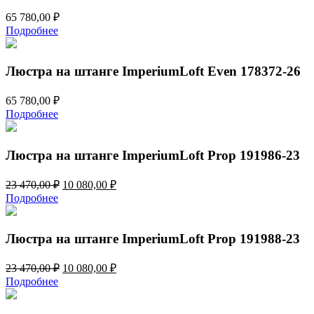
65 780,00
₽
Подробнее
Люстра на штанге ImperiumLoft Even 178372-26
65 780,00
₽
Подробнее
Люстра на штанге ImperiumLoft Prop 191986-23
Первоначальная
Текущая
23 470,00
₽
10 080,00
₽
цена
цена:
Подробнее
составляла
10
23
080,00 ₽.
470,00 ₽.
Люстра на штанге ImperiumLoft Prop 191988-23
Первоначальная
Текущая
23 470,00
₽
10 080,00
₽
цена
цена:
Подробнее
составляла
10
23
080,00 ₽.