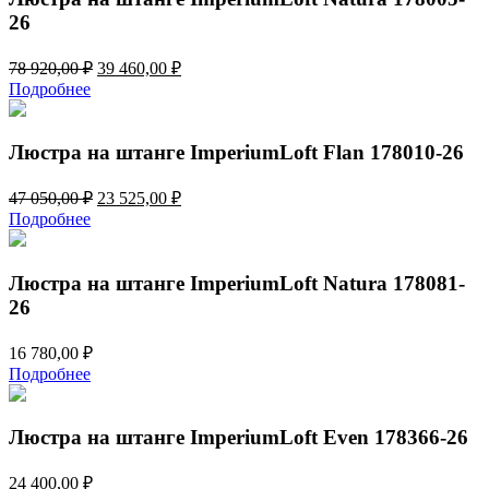
26
Первоначальная
Текущая
78 920,00
₽
39 460,00
₽
цена
цена:
Подробнее
составляла
39
78
460,00 ₽.
920,00 ₽.
Люстра на штанге ImperiumLoft Flan 178010-26
Первоначальная
Текущая
47 050,00
₽
23 525,00
₽
цена
цена:
Подробнее
составляла
23
47
525,00 ₽.
050,00 ₽.
Люстра на штанге ImperiumLoft Natura 178081-
26
16 780,00
₽
Подробнее
Люстра на штанге ImperiumLoft Even 178366-26
24 400,00
₽