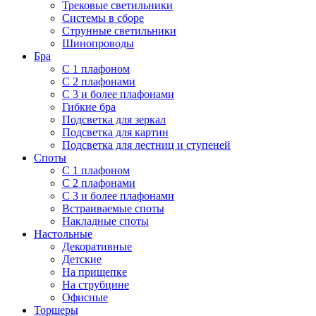
Трековые светильники
Системы в сборе
Струнные светильники
Шинопроводы
Бра
С 1 плафоном
С 2 плафонами
С 3 и более плафонами
Гибкие бра
Подсветка для зеркал
Подсветка для картин
Подсветка для лестниц и ступеней
Споты
С 1 плафоном
С 2 плафонами
С 3 и более плафонами
Встраиваемые споты
Накладные споты
Настольные
Декоративные
Детские
На прищепке
На струбцине
Офисные
Торшеры