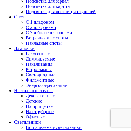
Подсветка для зеркал
Подсветка для картин
Подсветка для лестниц и ступеней
Споты
С 1 плафоном
С 2 плафонами
С 3 и более плафонами
Встраиваемые споты
Накладные споты
Лампочки
Галогенные
Диммируемые
Накаливания
Ретро-лампы
Светодиодные
Филаментные
Энергосберегающие
Настольные лампы
Декоративные
Детские
На прищепке
На струбцине
Офисные
Светильники
Встраиваемые светильники