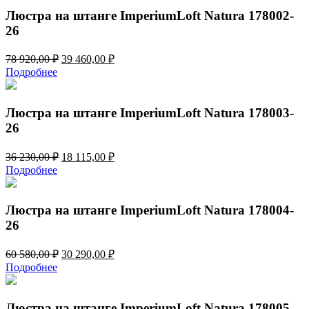
580,00 ₽.
Люстра на штанге ImperiumLoft Natura 178002-
26
Первоначальная
Текущая
78 920,00
₽
39 460,00
₽
цена
цена:
Подробнее
составляла
39
78
460,00 ₽.
920,00 ₽.
Люстра на штанге ImperiumLoft Natura 178003-
26
Первоначальная
Текущая
36 230,00
₽
18 115,00
₽
цена
цена:
Подробнее
составляла
18
36
115,00 ₽.
230,00 ₽.
Люстра на штанге ImperiumLoft Natura 178004-
26
Первоначальная
Текущая
60 580,00
₽
30 290,00
₽
цена
цена:
Подробнее
составляла
30
60
290,00 ₽.
580,00 ₽.
Люстра на штанге ImperiumLoft Natura 178005-