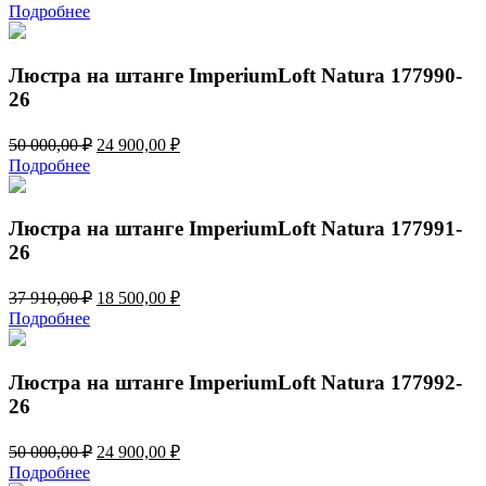
цена
цена:
Подробнее
составляла
18
37
500,00 ₽.
910,00 ₽.
Люстра на штанге ImperiumLoft Natura 177990-
26
Первоначальная
Текущая
50 000,00
₽
24 900,00
₽
цена
цена:
Подробнее
составляла
24
50
900,00 ₽.
000,00 ₽.
Люстра на штанге ImperiumLoft Natura 177991-
26
Первоначальная
Текущая
37 910,00
₽
18 500,00
₽
цена
цена:
Подробнее
составляла
18
37
500,00 ₽.
910,00 ₽.
Люстра на штанге ImperiumLoft Natura 177992-
26
Первоначальная
Текущая
50 000,00
₽
24 900,00
₽
цена
цена:
Подробнее