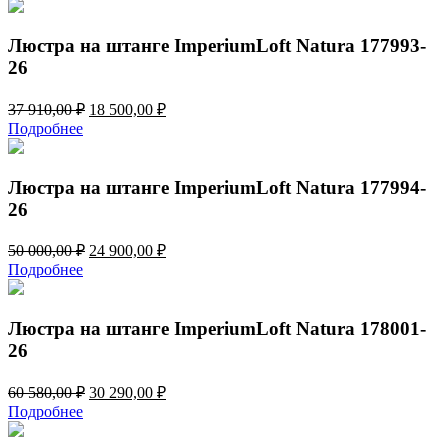
составляла
24
50
900,00 ₽.
000,00 ₽.
Люстра на штанге ImperiumLoft Natura 177993-
26
Первоначальная
Текущая
37 910,00
₽
18 500,00
₽
цена
цена:
Подробнее
составляла
18
37
500,00 ₽.
910,00 ₽.
Люстра на штанге ImperiumLoft Natura 177994-
26
Первоначальная
Текущая
50 000,00
₽
24 900,00
₽
цена
цена:
Подробнее
составляла
24
50
900,00 ₽.
000,00 ₽.
Люстра на штанге ImperiumLoft Natura 178001-
26
Первоначальная
Текущая
60 580,00
₽
30 290,00
₽
цена
цена:
Подробнее
составляла
30
60
290,00 ₽.