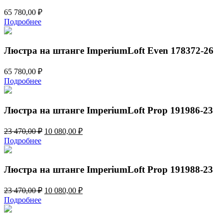
65 780,00
₽
Подробнее
Люстра на штанге ImperiumLoft Even 178372-26
65 780,00
₽
Подробнее
Люстра на штанге ImperiumLoft Prop 191986-23
Первоначальная
Текущая
23 470,00
₽
10 080,00
₽
цена
цена:
Подробнее
составляла
10
23
080,00 ₽.
470,00 ₽.
Люстра на штанге ImperiumLoft Prop 191988-23
Первоначальная
Текущая
23 470,00
₽
10 080,00
₽
цена
цена:
Подробнее
составляла
10
23
080,00 ₽.