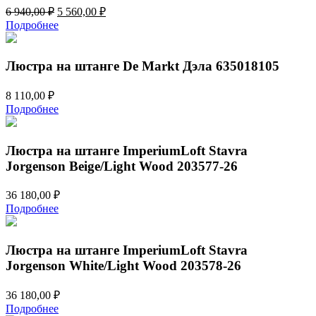
Первоначальная
Текущая
6 940,00
₽
5 560,00
₽
цена
цена:
Подробнее
составляла
5
6
560,00 ₽.
940,00 ₽.
Люстра на штанге De Markt Дэла 635018105
8 110,00
₽
Подробнее
Люстра на штанге ImperiumLoft Stavra
Jorgenson Beige/Light Wood 203577-26
36 180,00
₽
Подробнее
Люстра на штанге ImperiumLoft Stavra
Jorgenson White/Light Wood 203578-26
36 180,00
₽
Подробнее