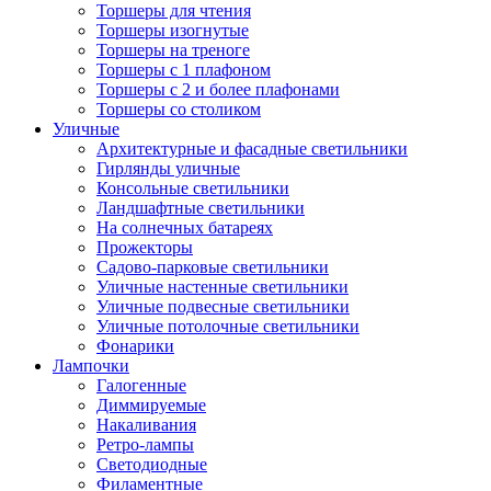
Торшеры для чтения
Торшеры изогнутые
Торшеры на треноге
Торшеры с 1 плафоном
Торшеры с 2 и более плафонами
Торшеры со столиком
Уличные
Архитектурные и фасадные светильники
Гирлянды уличные
Консольные светильники
Ландшафтные светильники
На солнечных батареях
Прожекторы
Садово-парковые светильники
Уличные настенные светильники
Уличные подвесные светильники
Уличные потолочные светильники
Фонарики
Лампочки
Галогенные
Диммируемые
Накаливания
Ретро-лампы
Светодиодные
Филаментные