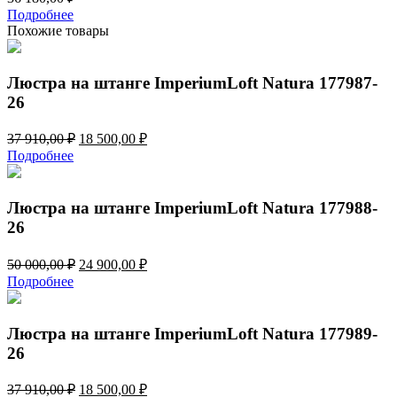
Подробнее
Похожие товары
Люстра на штанге ImperiumLoft Natura 177987-
26
Первоначальная
Текущая
37 910,00
₽
18 500,00
₽
цена
цена:
Подробнее
составляла
18
37
500,00 ₽.
910,00 ₽.
Люстра на штанге ImperiumLoft Natura 177988-
26
Первоначальная
Текущая
50 000,00
₽
24 900,00
₽
цена
цена:
Подробнее
составляла
24
50
900,00 ₽.
000,00 ₽.
Люстра на штанге ImperiumLoft Natura 177989-
26
Первоначальная
Текущая
37 910,00
₽
18 500,00
₽