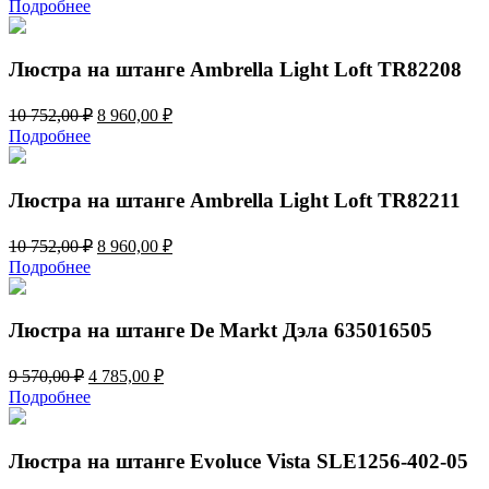
Подробнее
Люстра на штанге Ambrella Light Loft TR82208
Первоначальная
Текущая
10 752,00
₽
8 960,00
₽
цена
цена:
Подробнее
составляла
8
10
960,00 ₽.
752,00 ₽.
Люстра на штанге Ambrella Light Loft TR82211
Первоначальная
Текущая
10 752,00
₽
8 960,00
₽
цена
цена:
Подробнее
составляла
8
10
960,00 ₽.
752,00 ₽.
Люстра на штанге De Markt Дэла 635016505
Первоначальная
Текущая
9 570,00
₽
4 785,00
₽
цена
цена:
Подробнее
составляла
4
9
785,00 ₽.
570,00 ₽.
Люстра на штанге Evoluce Vista SLE1256-402-05