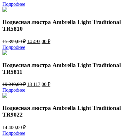
Подробнее
Подвесная люстра Ambrella Light Traditional
TR5810
Первоначальная
Текущая
15 399,00
₽
14 493,00
₽
цена
цена:
Подробнее
составляла
14
15
493,00 ₽.
399,00 ₽.
Подвесная люстра Ambrella Light Traditional
TR5811
Первоначальная
Текущая
19 249,00
₽
18 117,00
₽
цена
цена:
Подробнее
составляла
18
19
117,00 ₽.
249,00 ₽.
Подвесная люстра Ambrella Light Traditional
TR9022
14 400,00
₽
Подробнее