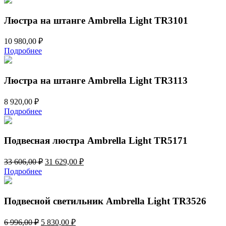
19
900,00 ₽.
600,00 ₽.
Люстра на штанге Ambrella Light TR3101
10 980,00
₽
Подробнее
Люстра на штанге Ambrella Light TR3113
8 920,00
₽
Подробнее
Подвесная люстра Ambrella Light TR5171
Первоначальная
Текущая
33 606,00
₽
31 629,00
₽
цена
цена:
Подробнее
составляла
31
33
629,00 ₽.
606,00 ₽.
Подвесной светильник Ambrella Light TR3526
Первоначальная
Текущая
6 996,00
₽
5 830,00
₽