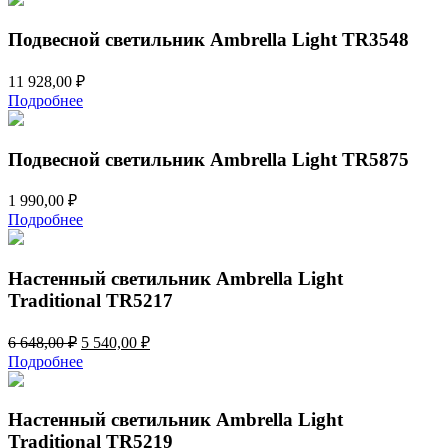
Подвесной светильник Ambrella Light TR3548
11 928,00
₽
Подробнее
Подвесной светильник Ambrella Light TR5875
1 990,00
₽
Подробнее
Настенный светильник Ambrella Light
Traditional TR5217
Первоначальная
Текущая
6 648,00
₽
5 540,00
₽
цена
цена:
Подробнее
составляла
5
6
540,00 ₽.
648,00 ₽.
Настенный светильник Ambrella Light
Traditional TR5219