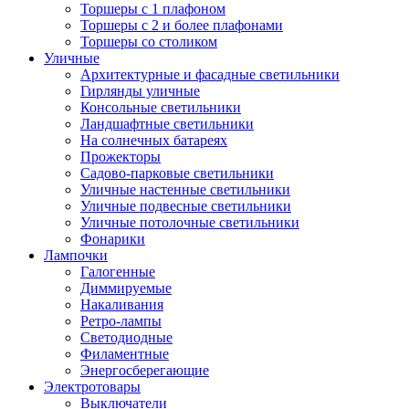
Торшеры с 1 плафоном
Торшеры с 2 и более плафонами
Торшеры со столиком
Уличные
Архитектурные и фасадные светильники
Гирлянды уличные
Консольные светильники
Ландшафтные светильники
На солнечных батареях
Прожекторы
Садово-парковые светильники
Уличные настенные светильники
Уличные подвесные светильники
Уличные потолочные светильники
Фонарики
Лампочки
Галогенные
Диммируемые
Накаливания
Ретро-лампы
Светодиодные
Филаментные
Энергосберегающие
Электротовары
Выключатели