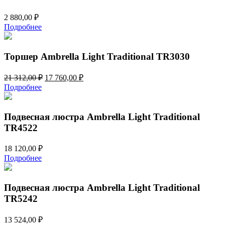
2 880,00
₽
Подробнее
Торшер Ambrella Light Traditional TR3030
Первоначальная
Текущая
21 312,00
₽
17 760,00
₽
цена
цена:
Подробнее
составляла
17
21
760,00 ₽.
312,00 ₽.
Подвесная люстра Ambrella Light Traditional
TR4522
18 120,00
₽
Подробнее
Подвесная люстра Ambrella Light Traditional
TR5242
13 524,00
₽