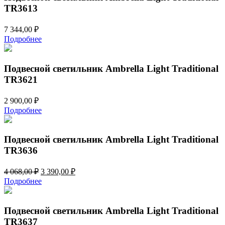
TR3613
7 344,00
₽
Подробнее
Подвесной светильник Ambrella Light Traditional
TR3621
2 900,00
₽
Подробнее
Подвесной светильник Ambrella Light Traditional
TR3636
Первоначальная
Текущая
4 068,00
₽
3 390,00
₽
цена
цена:
Подробнее
составляла
3
4
390,00 ₽.
068,00 ₽.
Подвесной светильник Ambrella Light Traditional
TR3637