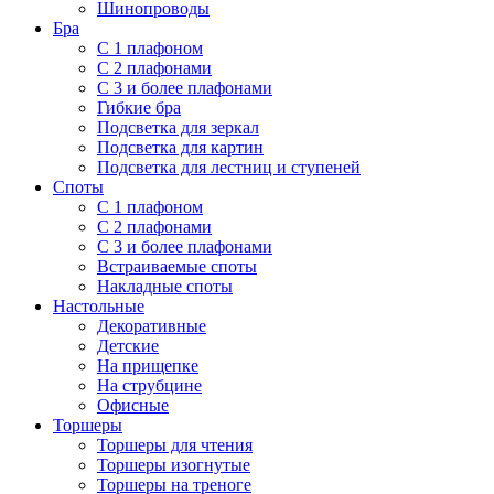
Шинопроводы
Бра
С 1 плафоном
С 2 плафонами
С 3 и более плафонами
Гибкие бра
Подсветка для зеркал
Подсветка для картин
Подсветка для лестниц и ступеней
Споты
С 1 плафоном
С 2 плафонами
С 3 и более плафонами
Встраиваемые споты
Накладные споты
Настольные
Декоративные
Детские
На прищепке
На струбцине
Офисные
Торшеры
Торшеры для чтения
Торшеры изогнутые
Торшеры на треноге