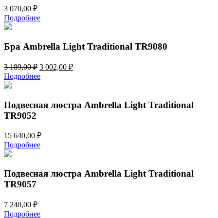
3 070,00
₽
Подробнее
Бра Ambrella Light Traditional TR9080
Первоначальная
Текущая
3 189,00
₽
3 002,00
₽
цена
цена:
Подробнее
составляла
3
3
002,00 ₽.
189,00 ₽.
Подвесная люстра Ambrella Light Traditional
TR9052
15 640,00
₽
Подробнее
Подвесная люстра Ambrella Light Traditional
TR9057
7 240,00
₽
Подробнее