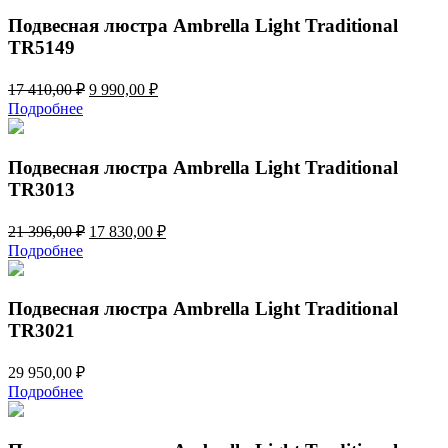
Подвесная люстра Ambrella Light Traditional
TR5149
Первоначальная
Текущая
17 410,00
₽
9 990,00
₽
цена
цена:
Подробнее
составляла
9
17
990,00 ₽.
410,00 ₽.
Подвесная люстра Ambrella Light Traditional
TR3013
Первоначальная
Текущая
21 396,00
₽
17 830,00
₽
цена
цена:
Подробнее
составляла
17
21
830,00 ₽.
396,00 ₽.
Подвесная люстра Ambrella Light Traditional
TR3021
29 950,00
₽
Подробнее