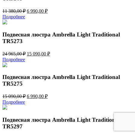
Первоначальная
Текущая
11 380,00
₽
6 990,00
₽
цена
цена:
Подробнее
составляла
6
11
990,00 ₽.
380,00 ₽.
Подвесная люстра Ambrella Light Traditional
TR5273
Первоначальная
Текущая
24 965,00
₽
15 090,00
₽
цена
цена:
Подробнее
составляла
15
24
090,00 ₽.
965,00 ₽.
Подвесная люстра Ambrella Light Traditional
TR5275
Первоначальная
Текущая
15 090,00
₽
6 990,00
₽
цена
цена:
Подробнее
составляла
6
15
990,00 ₽.
090,00 ₽.
Подвесная люстра Ambrella Light Traditional
TR5297