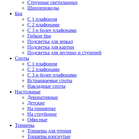
Струнные светильники
Шинопроводы
Бра
С 1 плафоном
С 2 плафонами
С 3 и более плафонами
Гибкие бра
Подсветка для зеркал
Подсветка для картин
Подсветка для лестниц и ступеней
Споты
С 1 плафоном
С 2 плафонами
С 3 и более плафонами
Встраиваемые споты
Накладные споты
Настольные
Декоративные
Детские
На прищепке
На струбцине
Офисные
Торшеры
Торшеры для чтения
Торшеры изогнутые