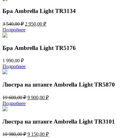
Бра Ambrella Light TR3134
Первоначальная
Текущая
3 540,00
₽
2 950,00
₽
цена
цена:
Подробнее
составляла
2
3
950,00 ₽.
540,00 ₽.
Бра Ambrella Light TR5176
1 990,00
₽
Подробнее
Люстра на штанге Ambrella Light TR5870
Первоначальная
Текущая
19 600,00
₽
9 900,00
₽
цена
цена:
Подробнее
составляла
9
19
900,00 ₽.
600,00 ₽.
Люстра на штанге Ambrella Light TR3101
Первоначальная
Текущая
10 980,00
₽
9 150,00
₽