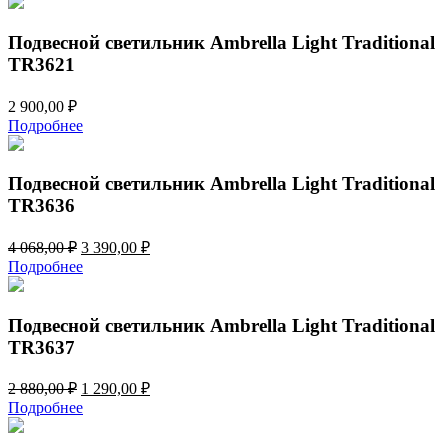
Подвесной светильник Ambrella Light Traditional
TR3621
2 900,00
₽
Подробнее
Подвесной светильник Ambrella Light Traditional
TR3636
Первоначальная
Текущая
4 068,00
₽
3 390,00
₽
цена
цена:
Подробнее
составляла
3
4
390,00 ₽.
068,00 ₽.
Подвесной светильник Ambrella Light Traditional
TR3637
Первоначальная
Текущая
2 880,00
₽
1 290,00
₽
цена
цена:
Подробнее
составляла
1
2
290,00 ₽.