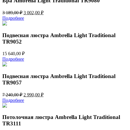
Бра Ambrella Light Traditional TR9080
Первоначальная
Текущая
3 189,00
₽
3 002,00
₽
цена
цена:
Подробнее
составляла
3
3
002,00 ₽.
189,00 ₽.
Подвесная люстра Ambrella Light Traditional
TR9052
15 640,00
₽
Подробнее
Подвесная люстра Ambrella Light Traditional
TR9057
Первоначальная
Текущая
7 240,00
₽
2 990,00
₽
цена
цена:
Подробнее
составляла
2
7
990,00 ₽.
240,00 ₽.
Потолочная люстра Ambrella Light Traditional
TR3111