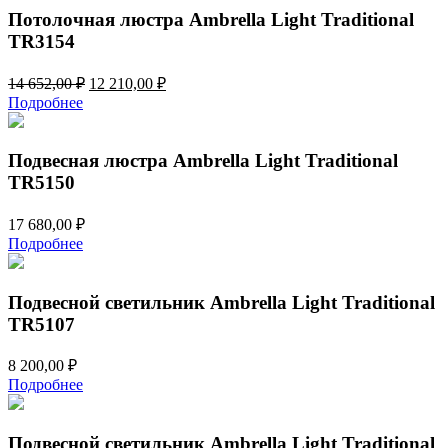
Потолочная люстра Ambrella Light Traditional
TR3154
Первоначальная
Текущая
14 652,00
₽
12 210,00
₽
цена
цена:
Подробнее
составляла
12
14
210,00 ₽.
652,00 ₽.
Подвесная люстра Ambrella Light Traditional
TR5150
17 680,00
₽
Подробнее
Подвесной светильник Ambrella Light Traditional
TR5107
8 200,00
₽
Подробнее
Подвесной светильник Ambrella Light Traditional