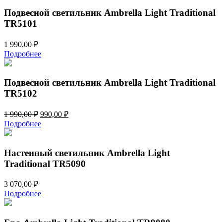
Подвесной светильник Ambrella Light Traditional
TR5101
1 990,00
₽
Подробнее
Подвесной светильник Ambrella Light Traditional
TR5102
Первоначальная
Текущая
1 990,00
₽
990,00
₽
цена
цена:
Подробнее
составляла
990,00 ₽.
1
990,00 ₽.
Настенный светильник Ambrella Light
Traditional TR5090
3 070,00
₽
Подробнее