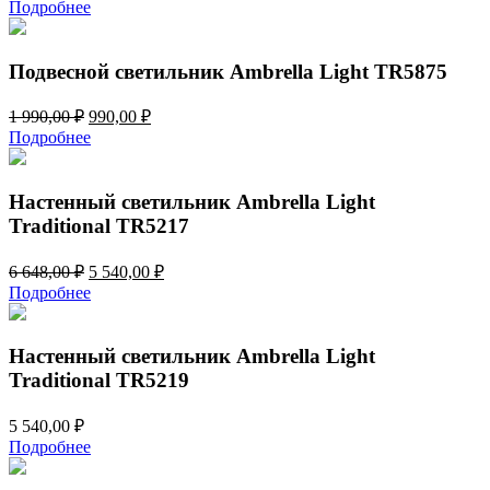
цена
цена:
Подробнее
составляла
9
11
940,00 ₽.
928,00 ₽.
Подвесной светильник Ambrella Light TR5875
Первоначальная
Текущая
1 990,00
₽
990,00
₽
цена
цена:
Подробнее
составляла
990,00 ₽.
1
990,00 ₽.
Настенный светильник Ambrella Light
Traditional TR5217
Первоначальная
Текущая
6 648,00
₽
5 540,00
₽
цена
цена:
Подробнее
составляла
5
6
540,00 ₽.
648,00 ₽.
Настенный светильник Ambrella Light
Traditional TR5219
5 540,00
₽
Подробнее