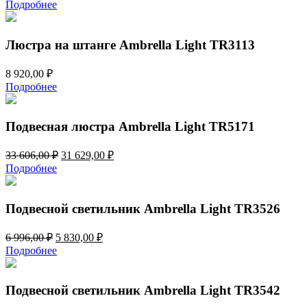
цена
цена:
Подробнее
составляла
9
10
150,00 ₽.
980,00 ₽.
Люстра на штанге Ambrella Light TR3113
8 920,00
₽
Подробнее
Подвесная люстра Ambrella Light TR5171
Первоначальная
Текущая
33 606,00
₽
31 629,00
₽
цена
цена:
Подробнее
составляла
31
33
629,00 ₽.
606,00 ₽.
Подвесной светильник Ambrella Light TR3526
Первоначальная
Текущая
6 996,00
₽
5 830,00
₽
цена
цена:
Подробнее
составляла
5
6
830,00 ₽.
996,00 ₽.
Подвесной светильник Ambrella Light TR3542