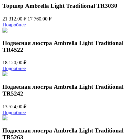
880,00 ₽.
Торшер Ambrella Light Traditional TR3030
Первоначальная
Текущая
21 312,00
₽
17 760,00
₽
цена
цена:
Подробнее
составляла
17
21
760,00 ₽.
312,00 ₽.
Подвесная люстра Ambrella Light Traditional
TR4522
18 120,00
₽
Подробнее
Подвесная люстра Ambrella Light Traditional
TR5242
13 524,00
₽
Подробнее
Подвесная люстра Ambrella Light Traditional
TR5263