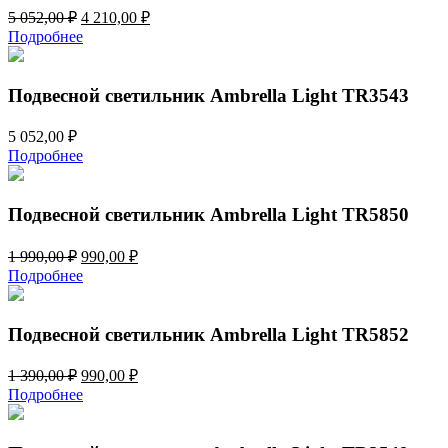
Первоначальная
Текущая
5 052,00
₽
4 210,00
₽
цена
цена:
Подробнее
составляла
4
5
210,00 ₽.
052,00 ₽.
Подвесной светильник Ambrella Light TR3543
5 052,00
₽
Подробнее
Подвесной светильник Ambrella Light TR5850
Первоначальная
Текущая
1 990,00
₽
990,00
₽
цена
цена:
Подробнее
составляла
990,00 ₽.
1
990,00 ₽.
Подвесной светильник Ambrella Light TR5852
Первоначальная
Текущая
1 390,00
₽
990,00
₽
цена
цена:
Подробнее
составляла
990,00 ₽.
1
390,00 ₽.