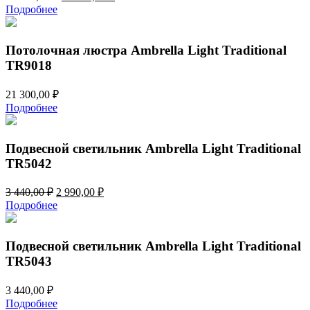
цена
цена:
Подробнее
составляла
18
21
000,00 ₽.
600,00 ₽.
Потолочная люстра Ambrella Light Traditional
TR9018
21 300,00
₽
Подробнее
Подвесной светильник Ambrella Light Traditional
TR5042
Первоначальная
Текущая
3 440,00
₽
2 990,00
₽
цена
цена:
Подробнее
составляла
2
3
990,00 ₽.
440,00 ₽.
Подвесной светильник Ambrella Light Traditional
TR5043
3 440,00
₽
Подробнее