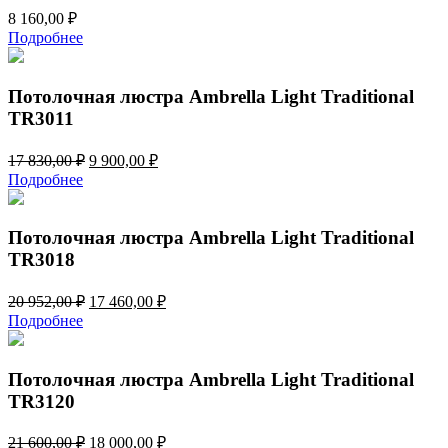
8 160,00
₽
Подробнее
Потолочная люстра Ambrella Light Traditional
TR3011
Первоначальная
Текущая
17 830,00
₽
9 900,00
₽
цена
цена:
Подробнее
составляла
9
17
900,00 ₽.
830,00 ₽.
Потолочная люстра Ambrella Light Traditional
TR3018
Первоначальная
Текущая
20 952,00
₽
17 460,00
₽
цена
цена:
Подробнее
составляла
17
20
460,00 ₽.
952,00 ₽.
Потолочная люстра Ambrella Light Traditional
TR3120
Первоначальная
Текущая
21 600,00
₽
18 000,00
₽