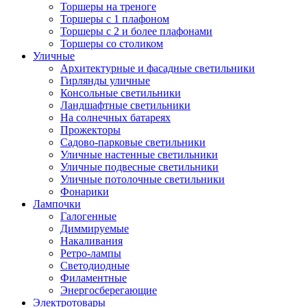
Торшеры на треноге
Торшеры с 1 плафоном
Торшеры с 2 и более плафонами
Торшеры со столиком
Уличные
Архитектурные и фасадные светильники
Гирлянды уличные
Консольные светильники
Ландшафтные светильники
На солнечных батареях
Прожекторы
Садово-парковые светильники
Уличные настенные светильники
Уличные подвесные светильники
Уличные потолочные светильники
Фонарики
Лампочки
Галогенные
Диммируемые
Накаливания
Ретро-лампы
Светодиодные
Филаментные
Энергосберегающие
Электротовары