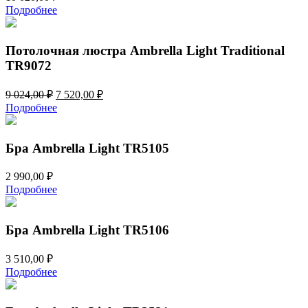
Подробнее
Потолочная люстра Ambrella Light Traditional
TR9072
Первоначальная
Текущая
9 024,00
₽
7 520,00
₽
цена
цена:
Подробнее
составляла
7
9
520,00 ₽.
024,00 ₽.
Бра Ambrella Light TR5105
2 990,00
₽
Подробнее
Бра Ambrella Light TR5106
3 510,00
₽
Подробнее