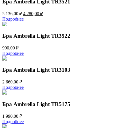
Бра Ambrella Light TR3521
Первоначальная
Текущая
5 136,00
₽
4 280,00
₽
цена
цена:
Подробнее
составляла
4
5
280,00 ₽.
136,00 ₽.
Бра Ambrella Light TR3522
990,00
₽
Подробнее
Бра Ambrella Light TR3103
2 660,00
₽
Подробнее
Бра Ambrella Light TR5175
1 990,00
₽
Подробнее