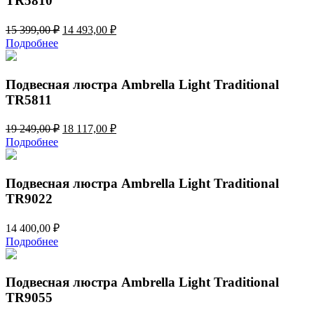
TR5810
Первоначальная
Текущая
15 399,00
₽
14 493,00
₽
цена
цена:
Подробнее
составляла
14
15
493,00 ₽.
399,00 ₽.
Подвесная люстра Ambrella Light Traditional
TR5811
Первоначальная
Текущая
19 249,00
₽
18 117,00
₽
цена
цена:
Подробнее
составляла
18
19
117,00 ₽.
249,00 ₽.
Подвесная люстра Ambrella Light Traditional
TR9022
14 400,00
₽
Подробнее
Подвесная люстра Ambrella Light Traditional
TR9055