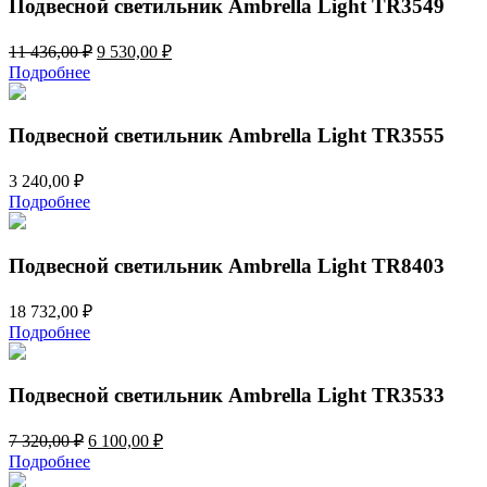
Подвесной светильник Ambrella Light TR3549
Первоначальная
Текущая
11 436,00
₽
9 530,00
₽
цена
цена:
Подробнее
составляла
9
11
530,00 ₽.
436,00 ₽.
Подвесной светильник Ambrella Light TR3555
3 240,00
₽
Подробнее
Подвесной светильник Ambrella Light TR8403
18 732,00
₽
Подробнее
Подвесной светильник Ambrella Light TR3533
Первоначальная
Текущая
7 320,00
₽
6 100,00
₽
цена
цена:
Подробнее
составляла
6