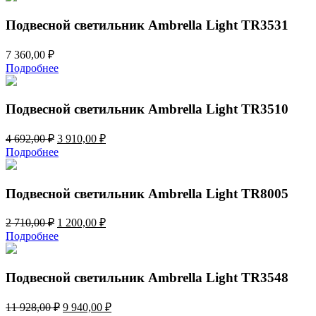
7
100,00 ₽.
320,00 ₽.
Подвесной светильник Ambrella Light TR3531
7 360,00
₽
Подробнее
Подвесной светильник Ambrella Light TR3510
Первоначальная
Текущая
4 692,00
₽
3 910,00
₽
цена
цена:
Подробнее
составляла
3
4
910,00 ₽.
692,00 ₽.
Подвесной светильник Ambrella Light TR8005
Первоначальная
Текущая
2 710,00
₽
1 200,00
₽
цена
цена:
Подробнее
составляла
1
2
200,00 ₽.
710,00 ₽.
Подвесной светильник Ambrella Light TR3548
Первоначальная
Текущая
11 928,00
₽
9 940,00
₽