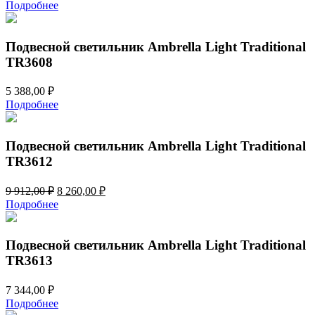
цена
цена:
Подробнее
составляла
7
8
370,00 ₽.
844,00 ₽.
Подвесной светильник Ambrella Light Traditional
TR3608
5 388,00
₽
Подробнее
Подвесной светильник Ambrella Light Traditional
TR3612
Первоначальная
Текущая
9 912,00
₽
8 260,00
₽
цена
цена:
Подробнее
составляла
8
9
260,00 ₽.
912,00 ₽.
Подвесной светильник Ambrella Light Traditional
TR3613
7 344,00
₽
Подробнее