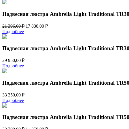
составляла
9
17
990,00 ₽.
410,00 ₽.
Подвесная люстра Ambrella Light Traditional TR3
Первоначальная
Текущая
21 396,00
₽
17 830,00
₽
цена
цена:
Подробнее
составляла
17
21
830,00 ₽.
396,00 ₽.
Подвесная люстра Ambrella Light Traditional TR3
29 950,00
₽
Подробнее
Подвесная люстра Ambrella Light Traditional TR5
33 350,00
₽
Подробнее
Подвесная люстра Ambrella Light Traditional TR5
Первоначальная
Текущая