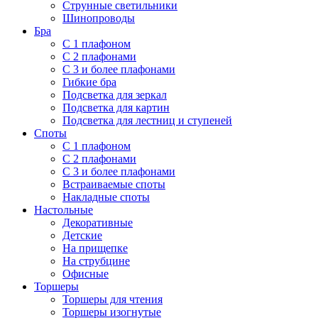
Струнные светильники
Шинопроводы
Бра
С 1 плафоном
С 2 плафонами
С 3 и более плафонами
Гибкие бра
Подсветка для зеркал
Подсветка для картин
Подсветка для лестниц и ступеней
Споты
С 1 плафоном
С 2 плафонами
С 3 и более плафонами
Встраиваемые споты
Накладные споты
Настольные
Декоративные
Детские
На прищепке
На струбцине
Офисные
Торшеры
Торшеры для чтения
Торшеры изогнутые