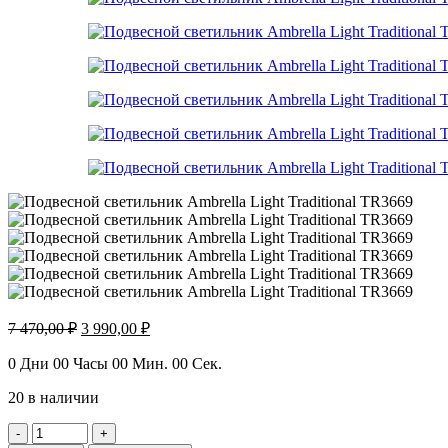
Первоначальная
Текущая
7 470,00
₽
3 990,00
₽
цена
цена:
составляла
3
0
Дни
00
Часы
00
Мин.
00
Сек.
7
990,00 ₽.
20 в наличии
470,00 ₽.
Количество