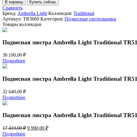
товара
В корзину
Купить сейчас
Подвесной
Сравнить
светильник
Бренд:
Ambrella Light
Коллекция:
Traditional
Ambrella
Артикул:
TR3669
Категория:
Подвесные светильники
Light
Товары коллекции
Traditional
TR3669
Подвесная люстра Ambrella Light Traditional TR5
30 190,00
₽
Подробнее
Подвесная люстра Ambrella Light Traditional TR5
32 640,00
₽
Подробнее
Подвесная люстра Ambrella Light Traditional TR5
Первоначальная
Текущая
17 410,00
₽
9 990,00
₽
цена
цена:
Подробнее