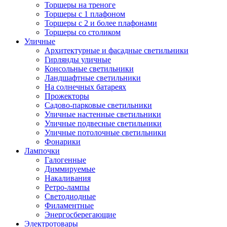
Торшеры на треноге
Торшеры с 1 плафоном
Торшеры с 2 и более плафонами
Торшеры со столиком
Уличные
Архитектурные и фасадные светильники
Гирлянды уличные
Консольные светильники
Ландшафтные светильники
На солнечных батареях
Прожекторы
Садово-парковые светильники
Уличные настенные светильники
Уличные подвесные светильники
Уличные потолочные светильники
Фонарики
Лампочки
Галогенные
Диммируемые
Накаливания
Ретро-лампы
Светодиодные
Филаментные
Энергосберегающие
Электротовары