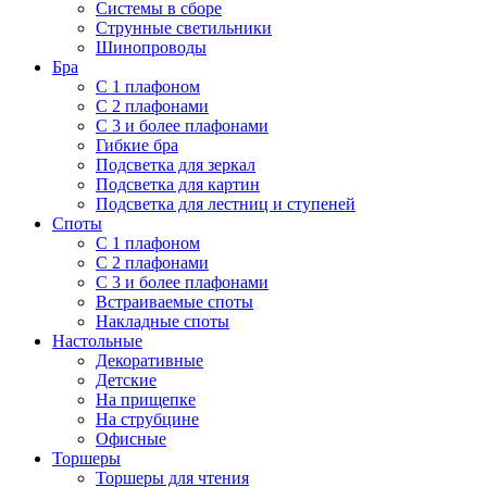
Системы в сборе
Струнные светильники
Шинопроводы
Бра
С 1 плафоном
С 2 плафонами
С 3 и более плафонами
Гибкие бра
Подсветка для зеркал
Подсветка для картин
Подсветка для лестниц и ступеней
Споты
С 1 плафоном
С 2 плафонами
С 3 и более плафонами
Встраиваемые споты
Накладные споты
Настольные
Декоративные
Детские
На прищепке
На струбцине
Офисные
Торшеры
Торшеры для чтения