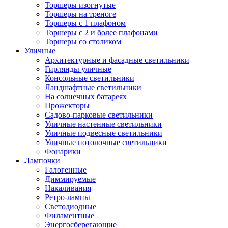
Торшеры изогнутые
Торшеры на треноге
Торшеры с 1 плафоном
Торшеры с 2 и более плафонами
Торшеры со столиком
Уличные
Архитектурные и фасадные светильники
Гирлянды уличные
Консольные светильники
Ландшафтные светильники
На солнечных батареях
Прожекторы
Садово-парковые светильники
Уличные настенные светильники
Уличные подвесные светильники
Уличные потолочные светильники
Фонарики
Лампочки
Галогенные
Диммируемые
Накаливания
Ретро-лампы
Светодиодные
Филаментные
Энергосберегающие