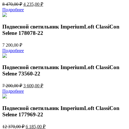
Первоначальная
Текущая
8 470,00
₽
4 235,00
₽
цена
цена:
Подробнее
составляла
4
8
235,00 ₽.
470,00 ₽.
Подвесной светильник ImperiumLoft ClassiCon
Selene 178078-22
7 200,00
₽
Подробнее
Подвесной светильник ImperiumLoft ClassiCon
Selene 73560-22
Первоначальная
Текущая
7 200,00
₽
3 600,00
₽
цена
цена:
Подробнее
составляла
3
7
600,00 ₽.
200,00 ₽.
Подвесной светильник ImperiumLoft ClassiCon
Selene 177969-22
Первоначальная
Текущая
12 370,00
₽
6 185,00
₽