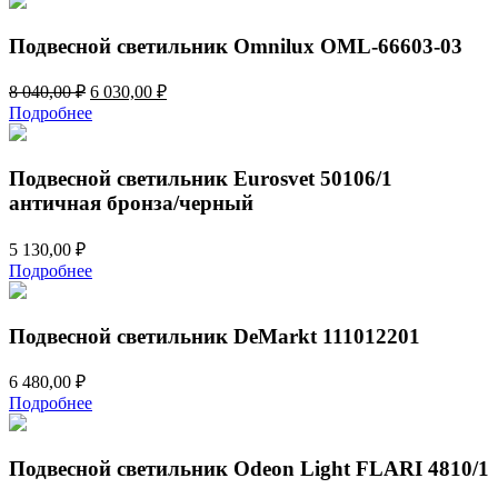
Подвесной светильник Omnilux OML-66603-03
Первоначальная
Текущая
8 040,00
₽
6 030,00
₽
цена
цена:
Подробнее
составляла
6
8
030,00 ₽.
040,00 ₽.
Подвесной светильник Eurosvet 50106/1
античная бронза/черный
5 130,00
₽
Подробнее
Подвесной светильник DeMarkt 111012201
6 480,00
₽
Подробнее
Подвесной светильник Odeon Light FLARI 4810/1