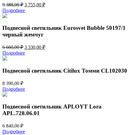
Первоначальная
Текущая
9 388,00
₽
3 755,00
₽
цена
цена:
Подробнее
составляла
3
9
755,00 ₽.
388,00 ₽.
Подвесной светильник Eurosvet Bubble 50197/1
черный жемчуг
Первоначальная
Текущая
6 660,00
₽
3 330,00
₽
цена
цена:
Подробнее
составляла
3
6
330,00 ₽.
660,00 ₽.
Подвесной светильник Citilux Томми CL102030
8 390,00
₽
Подробнее
Подвесной светильник APLOYT Lora
APL.728.06.01
6 840,00
₽
Подробнее