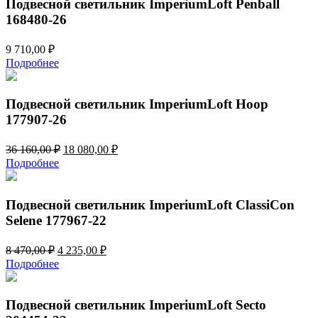
Подвесной светильник ImperiumLoft Penball
168480-26
9 710,00
₽
Подробнее
Подвесной светильник ImperiumLoft Hoop
177907-26
Первоначальная
Текущая
36 160,00
₽
18 080,00
₽
цена
цена:
Подробнее
составляла
18
36
080,00 ₽.
160,00 ₽.
Подвесной светильник ImperiumLoft ClassiCon
Selene 177967-22
Первоначальная
Текущая
8 470,00
₽
4 235,00
₽
цена
цена:
Подробнее
составляла
4
8
235,00 ₽.
470,00 ₽.
Подвесной светильник ImperiumLoft Secto