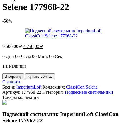
Selene 177968-22
-50%
Первоначальная
Текущая
9 500,00
₽
4 750,00
₽
цена
цена:
составляла
4
0
Дни
00
Часы
00
Мин.
00
Сек.
9
750,00 ₽.
1 в наличии
500,00 ₽.
Количество
В корзину
Купить сейчас
товара
Сравнить
Подвесной
Бренд:
ImperiumLoft
Коллекция:
ClassiCon Selene
светильник
Артикул:
177968-22
Категория:
Подвесные светильники
ImperiumLoft
Товары коллекции
ClassiCon
Selene
177968-
Подвесной светильник ImperiumLoft ClassiCon
22
Selene 177967-22