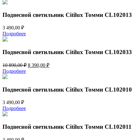
Подвесной светильник Citilux Томми CL102013
3 490,00
₽
Подробнее
Подвесной светильник Citilux Томми CL102033
Первоначальная
Текущая
10 890,00
₽
8 390,00
₽
цена
цена:
Подробнее
составляла
8
10
390,00 ₽.
890,00 ₽.
Подвесной светильник Citilux Томми CL102010
3 490,00
₽
Подробнее
Подвесной светильник Citilux Томми CL102011
3 490,00
₽