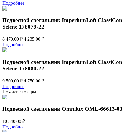
цена
цена:
Подробнее
составляла
6
12
185,00 ₽.
370,00 ₽.
Подвесной светильник ImperiumLoft ClassiCon
Selene 178079-22
Первоначальная
Текущая
8 470,00
₽
4 235,00
₽
цена
цена:
Подробнее
составляла
4
8
235,00 ₽.
470,00 ₽.
Подвесной светильник ImperiumLoft ClassiCon
Selene 178080-22
Первоначальная
Текущая
9 500,00
₽
4 750,00
₽
цена
цена:
Подробнее
составляла
4
Похожие товары
9
750,00 ₽.
500,00 ₽.
Подвесной светильник Omnilux OML-66613-03
10 340,00
₽
Подробнее