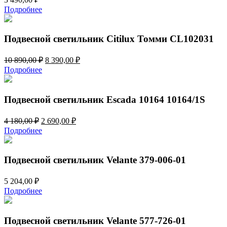
Подробнее
Подвесной светильник Citilux Томми CL102031
Первоначальная
Текущая
10 890,00
₽
8 390,00
₽
цена
цена:
Подробнее
составляла
8
10
390,00 ₽.
890,00 ₽.
Подвесной светильник Escada 10164 10164/1S
Первоначальная
Текущая
4 180,00
₽
2 690,00
₽
цена
цена:
Подробнее
составляла
2
4
690,00 ₽.
180,00 ₽.
Подвесной светильник Velante 379-006-01
5 204,00
₽
Подробнее
Подвесной светильник Velante 577-726-01