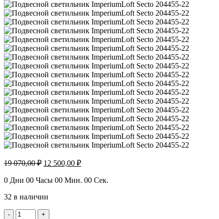
Первоначальная
Текущая
19 070,00
₽
12 500,00
₽
цена
цена:
составляла
12
0
Дни
00
Часы
00
Мин.
00
Сек.
19
500,00 ₽.
32 в наличии
070,00 ₽.
Количество