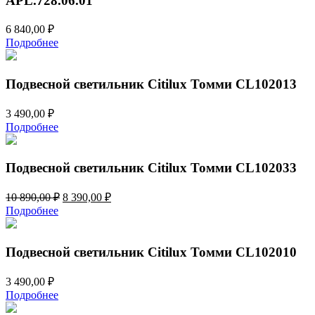
APL.728.06.01
6 840,00
₽
Подробнее
Подвесной светильник Citilux Томми CL102013
3 490,00
₽
Подробнее
Подвесной светильник Citilux Томми CL102033
Первоначальная
Текущая
10 890,00
₽
8 390,00
₽
цена
цена:
Подробнее
составляла
8
10
390,00 ₽.
890,00 ₽.
Подвесной светильник Citilux Томми CL102010
3 490,00
₽
Подробнее