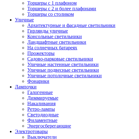
Торшеры с 1 плафоном
Торшеры с 2 и более плафонами
Торшеры со столиком
Уличные
Архитектурные и фасадные светильники
Гирлянды уличные
Консольные светильники
Ландшафтные светильники
На солнечных батареях
Прожекторы
Садово-парковые светильники
Уличные настенные светильники
Уличные подвесные светильники
Уличные потолочные светильники
Фонарики
Лампочки
Галогенные
Диммируемые
Накаливания
Ретро-лампы
Светодиодные
Филаментные
Энергосберегающие
Электротовары
Выключатели