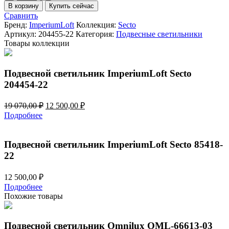
товара
В корзину
Купить сейчас
Подвесной
Сравнить
светильник
Бренд:
ImperiumLoft
Коллекция:
Secto
ImperiumLoft
Артикул:
204455-22
Категория:
Подвесные светильники
Secto
Товары коллекции
204455-
22
Подвесной светильник ImperiumLoft Secto
204454-22
Первоначальная
Текущая
19 070,00
₽
12 500,00
₽
цена
цена:
Подробнее
составляла
12
19
500,00 ₽.
070,00 ₽.
Подвесной светильник ImperiumLoft Secto 85418-
22
12 500,00
₽
Подробнее
Похожие товары
Подвесной светильник Omnilux OML-66613-03