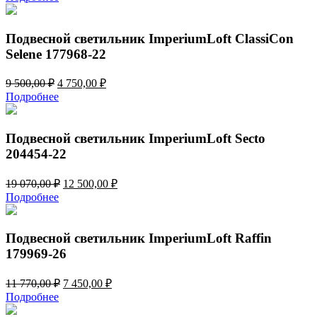
составляла
4
8
235,00 ₽.
470,00 ₽.
Подвесной светильник ImperiumLoft ClassiCon
Selene 177968-22
Первоначальная
Текущая
9 500,00
₽
4 750,00
₽
цена
цена:
Подробнее
составляла
4
9
750,00 ₽.
500,00 ₽.
Подвесной светильник ImperiumLoft Secto
204454-22
Первоначальная
Текущая
19 070,00
₽
12 500,00
₽
цена
цена:
Подробнее
составляла
12
19
500,00 ₽.
070,00 ₽.
Подвесной светильник ImperiumLoft Raffin
179969-26
Первоначальная
Текущая
11 770,00
₽
7 450,00
₽
цена
цена:
Подробнее
составляла
7