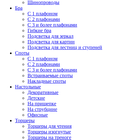
Шинопроводы
Бра
С 1 плафоном
С 2 плафонами
С 3 и более плафонами
Гибкие бра
Подсветка для зеркал
Подсветка для картин
Подсветка для лестниц и ступеней
Споты
С 1 плафоном
С 2 плафонами
С 3 и более плафонами
Встраиваемые споты
Накладные споты
Настольные
Декоративные
Детские
На прищепке
На струбцине
Офисные
Торшеры
Торшеры для чтения
Торшеры изогнутые
Торшеры на треноге