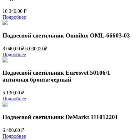
10 340,00
₽
Подробнее
Подвесной светильник Omnilux OML-66603-03
Первоначальная
Текущая
8 040,00
₽
6 030,00
₽
цена
цена:
Подробнее
составляла
6
8
030,00 ₽.
040,00 ₽.
Подвесной светильник Eurosvet 50106/1
античная бронза/черный
5 130,00
₽
Подробнее
Подвесной светильник DeMarkt 111012201
6 480,00
₽
Подробнее