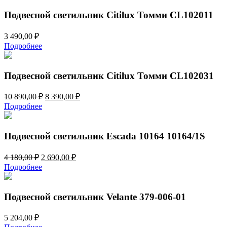
Подвесной светильник Citilux Томми CL102011
3 490,00
₽
Подробнее
Подвесной светильник Citilux Томми CL102031
Первоначальная
Текущая
10 890,00
₽
8 390,00
₽
цена
цена:
Подробнее
составляла
8
10
390,00 ₽.
890,00 ₽.
Подвесной светильник Escada 10164 10164/1S
Первоначальная
Текущая
4 180,00
₽
2 690,00
₽
цена
цена:
Подробнее
составляла
2
4
690,00 ₽.
180,00 ₽.
Подвесной светильник Velante 379-006-01
5 204,00
₽