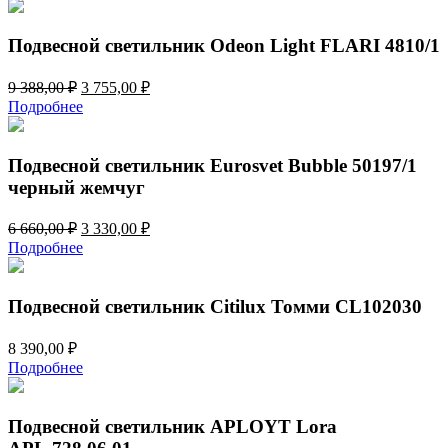
Подвесной светильник Odeon Light FLARI 4810/1
Первоначальная
Текущая
9 388,00
₽
3 755,00
₽
цена
цена:
Подробнее
составляла
3
9
755,00 ₽.
388,00 ₽.
Подвесной светильник Eurosvet Bubble 50197/1
черный жемчуг
Первоначальная
Текущая
6 660,00
₽
3 330,00
₽
цена
цена:
Подробнее
составляла
3
6
330,00 ₽.
660,00 ₽.
Подвесной светильник Citilux Томми CL102030
8 390,00
₽
Подробнее
Подвесной светильник APLOYT Lora