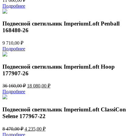
11 660,00
₽
Подробнее
Подвесной светильник ImperiumLoft Penball
168480-26
9 710,00
₽
Подробнее
Подвесной светильник ImperiumLoft Hoop
177907-26
Первоначальная
Текущая
36 160,00
₽
18 080,00
₽
цена
цена:
Подробнее
составляла
18
36
080,00 ₽.
160,00 ₽.
Подвесной светильник ImperiumLoft ClassiCon
Selene 177967-22
Первоначальная
Текущая
8 470,00
₽
4 235,00
₽
цена
цена:
Подробнее