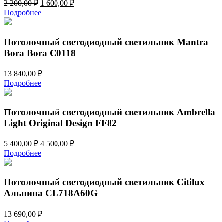
Первоначальная
Текущая
2 200,00
₽
1 600,00
₽
цена
цена:
Подробнее
составляла
1
2
600,00 ₽.
200,00 ₽.
Потолочный светодиодный светильник Mantra
Bora Bora C0118
13 840,00
₽
Подробнее
Потолочный светодиодный светильник Ambrella
Light Original Design FF82
Первоначальная
Текущая
5 400,00
₽
4 500,00
₽
цена
цена:
Подробнее
составляла
4
5
500,00 ₽.
400,00 ₽.
Потолочный светодиодный светильник Citilux
Альпина CL718A60G
13 690,00
₽