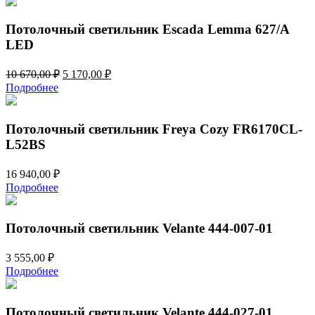
7
790,00 ₽.
932,00 ₽.
Потолочный светильник Escada Lemma 627/A
LED
Первоначальная
Текущая
10 670,00
₽
5 170,00
₽
цена
цена:
Подробнее
составляла
5
10
170,00 ₽.
670,00 ₽.
Потолочный светильник Freya Cozy FR6170CL-
L52BS
16 940,00
₽
Подробнее
Потолочный светильник Velante 444-007-01
3 555,00
₽
Подробнее
Потолочный светильник Velante 444-027-01