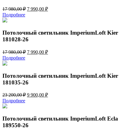
Первоначальная
Текущая
17 980,00
₽
7 990,00
₽
цена
цена:
Подробнее
составляла
7
17
990,00 ₽.
980,00 ₽.
Потолочный светильник ImperiumLoft Kier
181028-26
Первоначальная
Текущая
17 980,00
₽
7 990,00
₽
цена
цена:
Подробнее
составляла
7
17
990,00 ₽.
980,00 ₽.
Потолочный светильник ImperiumLoft Kier
181035-26
Первоначальная
Текущая
23 200,00
₽
9 900,00
₽
цена
цена:
Подробнее
составляла
9
23
900,00 ₽.
200,00 ₽.
Потолочный светильник ImperiumLoft Ecla
189550-26