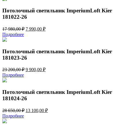
14
100,00 ₽.
270,00 ₽.
Потолочный светильник ImperiumLoft Kier
181022-26
Первоначальная
Текущая
17 980,00
₽
7 990,00
₽
цена
цена:
Подробнее
составляла
7
17
990,00 ₽.
980,00 ₽.
Потолочный светильник ImperiumLoft Kier
181023-26
Первоначальная
Текущая
23 200,00
₽
9 900,00
₽
цена
цена:
Подробнее
составляла
9
23
900,00 ₽.
200,00 ₽.
Потолочный светильник ImperiumLoft Kier
181024-26
Первоначальная
Текущая
28 650,00
₽
13 100,00
₽
цена
цена:
Подробнее
составляла
13
28
100,00 ₽.