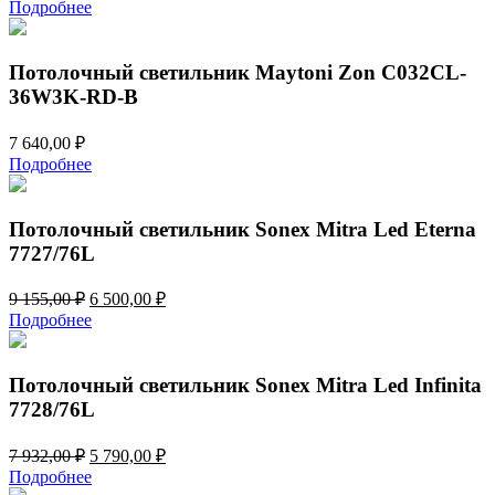
Подробнее
Потолочный светильник Maytoni Zon C032CL-
36W3K-RD-B
7 640,00
₽
Подробнее
Потолочный светильник Sonex Mitra Led Eterna
7727/76L
Первоначальная
Текущая
9 155,00
₽
6 500,00
₽
цена
цена:
Подробнее
составляла
6
9
500,00 ₽.
155,00 ₽.
Потолочный светильник Sonex Mitra Led Infinita
7728/76L
Первоначальная
Текущая
7 932,00
₽
5 790,00
₽
цена
цена:
Подробнее
составляла
5