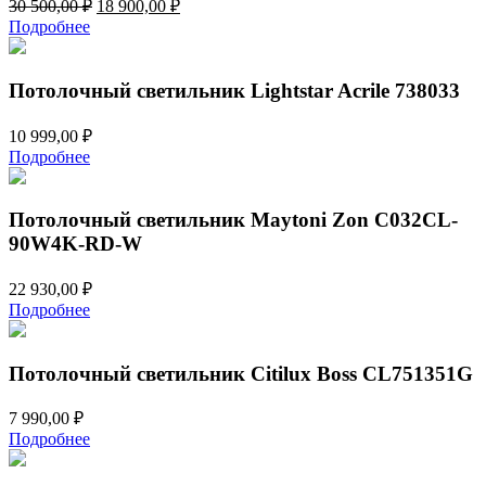
Первоначальная
Текущая
30 500,00
₽
18 900,00
₽
цена
цена:
Подробнее
составляла
18
30
900,00 ₽.
500,00 ₽.
Потолочный светильник Lightstar Acrile 738033
10 999,00
₽
Подробнее
Потолочный светильник Maytoni Zon C032CL-
90W4K-RD-W
22 930,00
₽
Подробнее
Потолочный светильник Citilux Boss CL751351G
7 990,00
₽
Подробнее