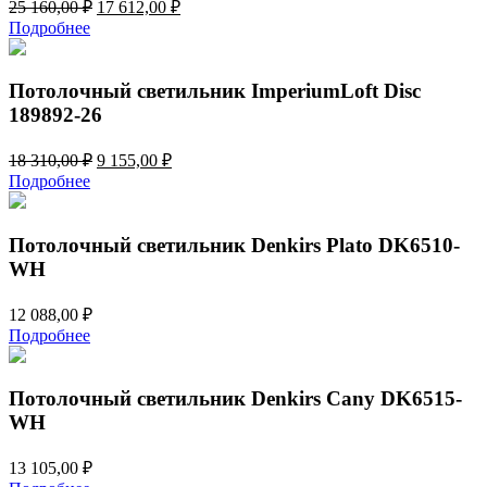
Первоначальная
Текущая
25 160,00
₽
17 612,00
₽
цена
цена:
Подробнее
составляла
17
25
612,00 ₽.
160,00 ₽.
Потолочный светильник ImperiumLoft Disc
189892-26
Первоначальная
Текущая
18 310,00
₽
9 155,00
₽
цена
цена:
Подробнее
составляла
9
18
155,00 ₽.
310,00 ₽.
Потолочный светильник Denkirs Plato DK6510-
WH
12 088,00
₽
Подробнее
Потолочный светильник Denkirs Cany DK6515-
WH
13 105,00
₽