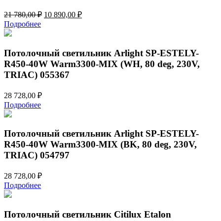
Первоначальная
Текущая
21 780,00
₽
10 890,00
₽
цена
цена:
Подробнее
составляла
10
21
890,00 ₽.
780,00 ₽.
Потолочный светильник Arlight SP-ESTELY-
R450-40W Warm3300-MIX (WH, 80 deg, 230V,
TRIAC) 055367
28 728,00
₽
Подробнее
Потолочный светильник Arlight SP-ESTELY-
R450-40W Warm3300-MIX (BK, 80 deg, 230V,
TRIAC) 054797
28 728,00
₽
Подробнее
Потолочный светильник Citilux Etalon