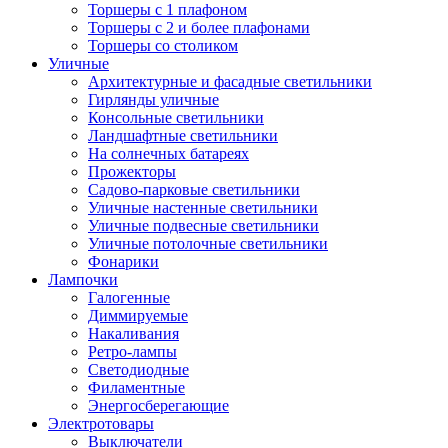
Торшеры с 1 плафоном
Торшеры с 2 и более плафонами
Торшеры со столиком
Уличные
Архитектурные и фасадные светильники
Гирлянды уличные
Консольные светильники
Ландшафтные светильники
На солнечных батареях
Прожекторы
Садово-парковые светильники
Уличные настенные светильники
Уличные подвесные светильники
Уличные потолочные светильники
Фонарики
Лампочки
Галогенные
Диммируемые
Накаливания
Ретро-лампы
Светодиодные
Филаментные
Энергосберегающие
Электротовары
Выключатели