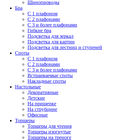
Шинопроводы
Бра
С 1 плафоном
С 2 плафонами
С 3 и более плафонами
Гибкие бра
Подсветка для зеркал
Подсветка для картин
Подсветка для лестниц и ступеней
Споты
С 1 плафоном
С 2 плафонами
С 3 и более плафонами
Встраиваемые споты
Накладные споты
Настольные
Декоративные
Детские
На прищепке
На струбцине
Офисные
Торшеры
Торшеры для чтения
Торшеры изогнутые
Торшеры на треноге