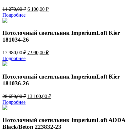
Первоначальная
Текущая
14 270,00
₽
6 100,00
₽
цена
цена:
Подробнее
составляла
6
14
100,00 ₽.
270,00 ₽.
Потолочный светильник ImperiumLoft Kier
181034-26
Первоначальная
Текущая
17 980,00
₽
7 990,00
₽
цена
цена:
Подробнее
составляла
7
17
990,00 ₽.
980,00 ₽.
Потолочный светильник ImperiumLoft Kier
181036-26
Первоначальная
Текущая
28 650,00
₽
13 100,00
₽
цена
цена:
Подробнее
составляла
13
28
100,00 ₽.
650,00 ₽.
Потолочный светильник ImperiumLoft ADDA
Black/Beton 223832-23