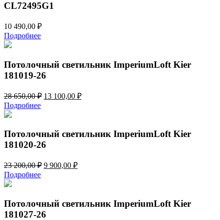
CL72495G1
10 490,00
₽
Подробнее
Потолочный светильник ImperiumLoft Kier
181019-26
Первоначальная
Текущая
28 650,00
₽
13 100,00
₽
цена
цена:
Подробнее
составляла
13
28
100,00 ₽.
650,00 ₽.
Потолочный светильник ImperiumLoft Kier
181020-26
Первоначальная
Текущая
23 200,00
₽
9 900,00
₽
цена
цена:
Подробнее
составляла
9
23
900,00 ₽.
200,00 ₽.
Потолочный светильник ImperiumLoft Kier
181027-26