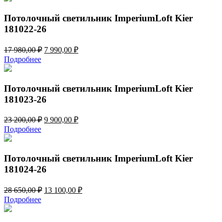
14
100,00 ₽.
270,00 ₽.
Потолочный светильник ImperiumLoft Kier
181022-26
Первоначальная
Текущая
17 980,00
₽
7 990,00
₽
цена
цена:
Подробнее
составляла
7
17
990,00 ₽.
980,00 ₽.
Потолочный светильник ImperiumLoft Kier
181023-26
Первоначальная
Текущая
23 200,00
₽
9 900,00
₽
цена
цена:
Подробнее
составляла
9
23
900,00 ₽.
200,00 ₽.
Потолочный светильник ImperiumLoft Kier
181024-26
Первоначальная
Текущая
28 650,00
₽
13 100,00
₽
цена
цена:
Подробнее
составляла
13
28
100,00 ₽.