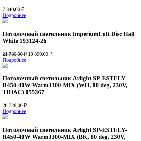
7 840,00
₽
Подробнее
Потолочный светильник ImperiumLoft Disc Half
White 193124-26
Первоначальная
Текущая
21 780,00
₽
10 890,00
₽
цена
цена:
Подробнее
составляла
10
21
890,00 ₽.
780,00 ₽.
Потолочный светильник Arlight SP-ESTELY-
R450-40W Warm3300-MIX (WH, 80 deg, 230V,
TRIAC) 055367
28 728,00
₽
Подробнее
Потолочный светильник Arlight SP-ESTELY-
R450-40W Warm3300-MIX (BK, 80 deg, 230V,