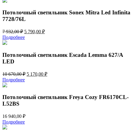
9
500,00 ₽.
155,00 ₽.
Потолочный светильник Sonex Mitra Led Infinita
7728/76L
Первоначальная
Текущая
7 932,00
₽
5 790,00
₽
цена
цена:
Подробнее
составляла
5
7
790,00 ₽.
932,00 ₽.
Потолочный светильник Escada Lemma 627/A
LED
Первоначальная
Текущая
10 670,00
₽
5 170,00
₽
цена
цена:
Подробнее
составляла
5
10
170,00 ₽.
670,00 ₽.
Потолочный светильник Freya Cozy FR6170CL-
L52BS
16 940,00
₽
Подробнее