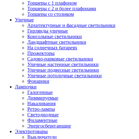
Торшеры с 1 плафоном
Торшеры с 2 и более плафонами
Торшеры со столиком
Уличные
Архитектурные и фасадные светильники
Гирлянды уличные
Консольные светильники
Ландшафтные светильники
На солнечных батареях
Прожекторы
Садово-парковые светильники
Уличные настенные светильники
Уличные подвесные светильники
Уличные потолочные светильники
Фонарики
Лампочки
Галогенные
Диммируемые
Накаливания
Ретро-лампы
Светодиодные
Филаментные
Энергосберегающие
Электротовары
Выключатели