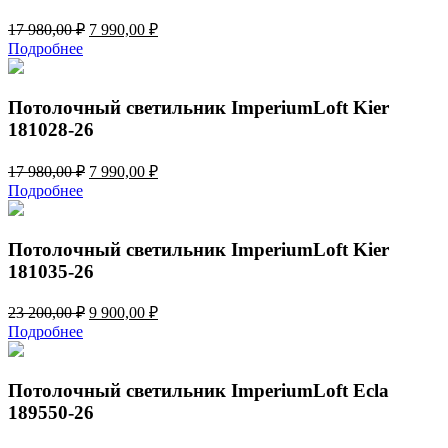
Первоначальная
Текущая
17 980,00
₽
7 990,00
₽
цена
цена:
Подробнее
составляла
7
17
990,00 ₽.
980,00 ₽.
Потолочный светильник ImperiumLoft Kier
181028-26
Первоначальная
Текущая
17 980,00
₽
7 990,00
₽
цена
цена:
Подробнее
составляла
7
17
990,00 ₽.
980,00 ₽.
Потолочный светильник ImperiumLoft Kier
181035-26
Первоначальная
Текущая
23 200,00
₽
9 900,00
₽
цена
цена:
Подробнее
составляла
9
23
900,00 ₽.
200,00 ₽.
Потолочный светильник ImperiumLoft Ecla
189550-26