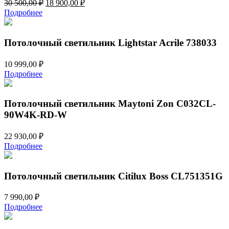
Первоначальная
Текущая
30 500,00
₽
18 900,00
₽
цена
цена:
Подробнее
составляла
18
30
900,00 ₽.
500,00 ₽.
Потолочный светильник Lightstar Acrile 738033
10 999,00
₽
Подробнее
Потолочный светильник Maytoni Zon C032CL-
90W4K-RD-W
22 930,00
₽
Подробнее
Потолочный светильник Citilux Boss CL751351G
7 990,00
₽
Подробнее