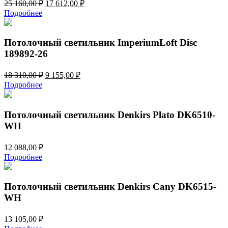
Первоначальная
Текущая
25 160,00
₽
17 612,00
₽
цена
цена:
Подробнее
составляла
17
25
612,00 ₽.
160,00 ₽.
Потолочный светильник ImperiumLoft Disc
189892-26
Первоначальная
Текущая
18 310,00
₽
9 155,00
₽
цена
цена:
Подробнее
составляла
9
18
155,00 ₽.
310,00 ₽.
Потолочный светильник Denkirs Plato DK6510-
WH
12 088,00
₽
Подробнее
Потолочный светильник Denkirs Cany DK6515-
WH
13 105,00
₽