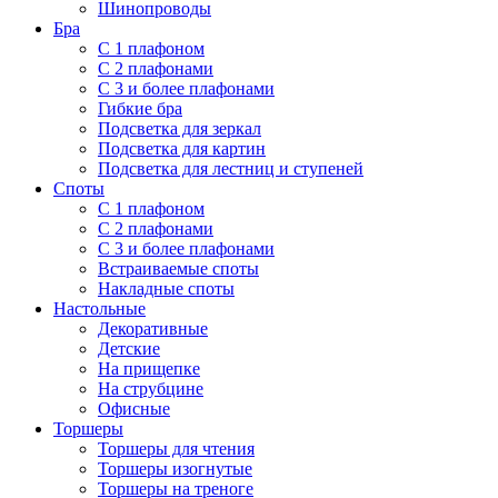
Шинопроводы
Бра
С 1 плафоном
С 2 плафонами
С 3 и более плафонами
Гибкие бра
Подсветка для зеркал
Подсветка для картин
Подсветка для лестниц и ступеней
Споты
С 1 плафоном
С 2 плафонами
С 3 и более плафонами
Встраиваемые споты
Накладные споты
Настольные
Декоративные
Детские
На прищепке
На струбцине
Офисные
Торшеры
Торшеры для чтения
Торшеры изогнутые
Торшеры на треноге