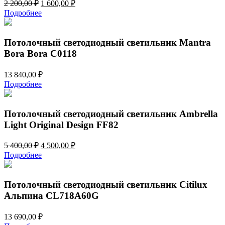
Первоначальная
Текущая
2 200,00
₽
1 600,00
₽
цена
цена:
Подробнее
составляла
1
2
600,00 ₽.
200,00 ₽.
Потолочный светодиодный светильник Mantra
Bora Bora C0118
13 840,00
₽
Подробнее
Потолочный светодиодный светильник Ambrella
Light Original Design FF82
Первоначальная
Текущая
5 400,00
₽
4 500,00
₽
цена
цена:
Подробнее
составляла
4
5
500,00 ₽.
400,00 ₽.
Потолочный светодиодный светильник Citilux
Альпина CL718A60G
13 690,00
₽