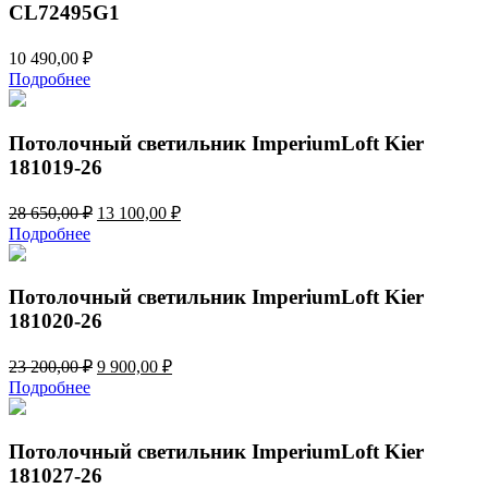
CL72495G1
10 490,00
₽
Подробнее
Потолочный светильник ImperiumLoft Kier
181019-26
Первоначальная
Текущая
28 650,00
₽
13 100,00
₽
цена
цена:
Подробнее
составляла
13
28
100,00 ₽.
650,00 ₽.
Потолочный светильник ImperiumLoft Kier
181020-26
Первоначальная
Текущая
23 200,00
₽
9 900,00
₽
цена
цена:
Подробнее
составляла
9
23
900,00 ₽.
200,00 ₽.
Потолочный светильник ImperiumLoft Kier
181027-26