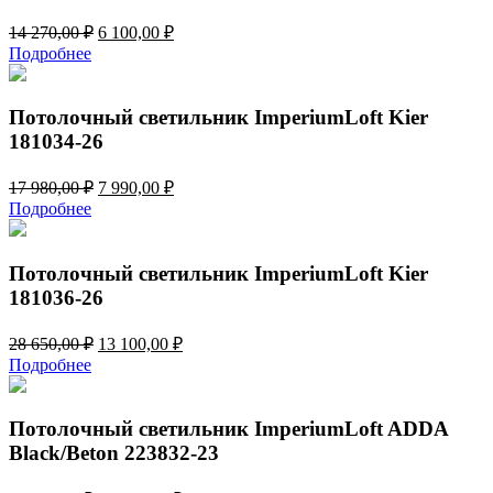
Первоначальная
Текущая
14 270,00
₽
6 100,00
₽
цена
цена:
Подробнее
составляла
6
14
100,00 ₽.
270,00 ₽.
Потолочный светильник ImperiumLoft Kier
181034-26
Первоначальная
Текущая
17 980,00
₽
7 990,00
₽
цена
цена:
Подробнее
составляла
7
17
990,00 ₽.
980,00 ₽.
Потолочный светильник ImperiumLoft Kier
181036-26
Первоначальная
Текущая
28 650,00
₽
13 100,00
₽
цена
цена:
Подробнее
составляла
13
28
100,00 ₽.
650,00 ₽.
Потолочный светильник ImperiumLoft ADDA
Black/Beton 223832-23