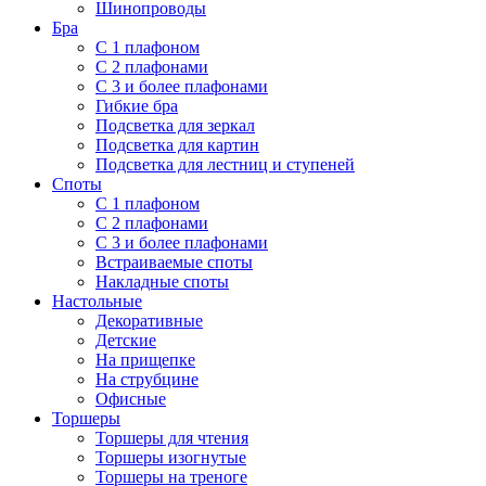
Шинопроводы
Бра
С 1 плафоном
С 2 плафонами
С 3 и более плафонами
Гибкие бра
Подсветка для зеркал
Подсветка для картин
Подсветка для лестниц и ступеней
Споты
С 1 плафоном
С 2 плафонами
С 3 и более плафонами
Встраиваемые споты
Накладные споты
Настольные
Декоративные
Детские
На прищепке
На струбцине
Офисные
Торшеры
Торшеры для чтения
Торшеры изогнутые
Торшеры на треноге