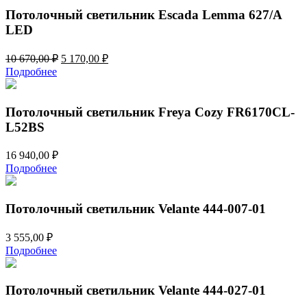
932,00 ₽.
Потолочный светильник Escada Lemma 627/A
LED
Первоначальная
Текущая
10 670,00
₽
5 170,00
₽
цена
цена:
Подробнее
составляла
5
10
170,00 ₽.
670,00 ₽.
Потолочный светильник Freya Cozy FR6170CL-
L52BS
16 940,00
₽
Подробнее
Потолочный светильник Velante 444-007-01
3 555,00
₽
Подробнее
Потолочный светильник Velante 444-027-01