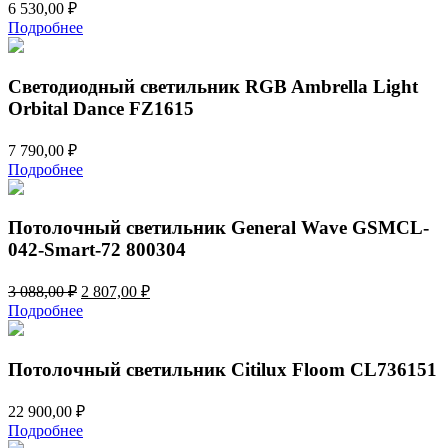
6 530,00
₽
Подробнее
Светодиодный светильник RGB Ambrella Light
Orbital Dance FZ1615
7 790,00
₽
Подробнее
Потолочный светильник General Wave GSMCL-
042-Smart-72 800304
Первоначальная
Текущая
3 088,00
₽
2 807,00
₽
цена
цена:
Подробнее
составляла
2
3
807,00 ₽.
088,00 ₽.
Потолочный светильник Citilux Floom CL736151
22 900,00
₽
Подробнее