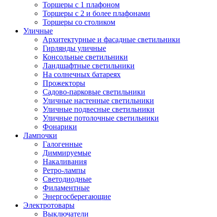
Торшеры с 1 плафоном
Торшеры с 2 и более плафонами
Торшеры со столиком
Уличные
Архитектурные и фасадные светильники
Гирлянды уличные
Консольные светильники
Ландшафтные светильники
На солнечных батареях
Прожекторы
Садово-парковые светильники
Уличные настенные светильники
Уличные подвесные светильники
Уличные потолочные светильники
Фонарики
Лампочки
Галогенные
Диммируемые
Накаливания
Ретро-лампы
Светодиодные
Филаментные
Энергосберегающие
Электротовары
Выключатели