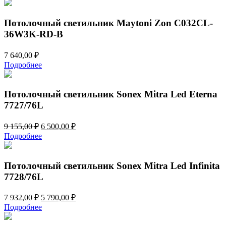
Потолочный светильник Maytoni Zon C032CL-
36W3K-RD-B
7 640,00
₽
Подробнее
Потолочный светильник Sonex Mitra Led Eterna
7727/76L
Первоначальная
Текущая
9 155,00
₽
6 500,00
₽
цена
цена:
Подробнее
составляла
6
9
500,00 ₽.
155,00 ₽.
Потолочный светильник Sonex Mitra Led Infinita
7728/76L
Первоначальная
Текущая
7 932,00
₽
5 790,00
₽
цена
цена:
Подробнее
составляла
5
7
790,00 ₽.