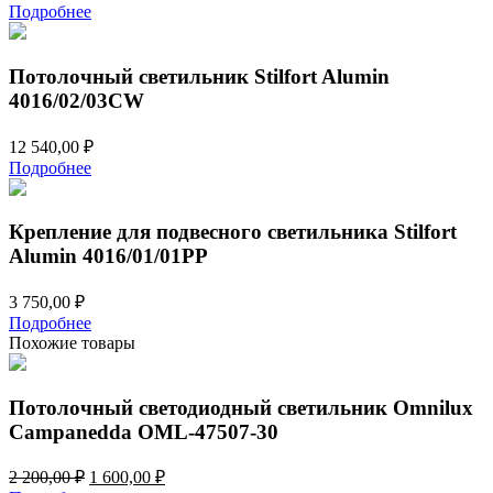
Подробнее
Потолочный светильник Stilfort Alumin
4016/02/03CW
12 540,00
₽
Подробнее
Крепление для подвесного светильника Stilfort
Alumin 4016/01/01PP
3 750,00
₽
Подробнее
Похожие товары
Потолочный светодиодный светильник Omnilux
Campanedda OML-47507-30
Первоначальная
Текущая
2 200,00
₽
1 600,00
₽
цена
цена: