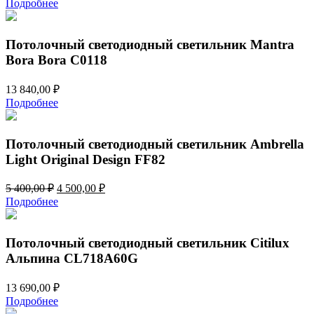
Подробнее
составляла
1
2
600,00 ₽.
200,00 ₽.
Потолочный светодиодный светильник Mantra
Bora Bora C0118
13 840,00
₽
Подробнее
Потолочный светодиодный светильник Ambrella
Light Original Design FF82
Первоначальная
Текущая
5 400,00
₽
4 500,00
₽
цена
цена:
Подробнее
составляла
4
5
500,00 ₽.
400,00 ₽.
Потолочный светодиодный светильник Citilux
Альпина CL718A60G
13 690,00
₽
Подробнее