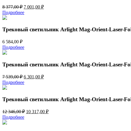
Первоначальная
Текущая
8 377,00
₽
7 001,00
₽
цена
цена:
Подробнее
составляла
7
8
001,00 ₽.
377,00 ₽.
Трековый светильник Arlight Mag-Orient-Laser-F
6 584,00
₽
Подробнее
Трековый светильник Arlight Mag-Orient-Laser-F
Первоначальная
Текущая
7 539,00
₽
6 301,00
₽
цена
цена:
Подробнее
составляла
6
7
301,00 ₽.
539,00 ₽.
Трековый светильник Arlight Mag-Orient-Laser-F
Первоначальная
Текущая
12 346,00
₽
10 317,00
₽
цена
цена:
Подробнее
составляла
10
12
317,00 ₽.