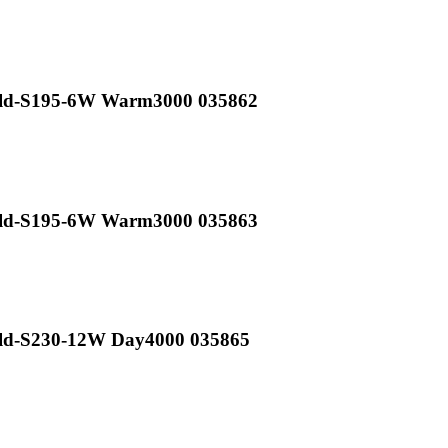
old-S195-6W Warm3000 035862
old-S195-6W Warm3000 035863
old-S230-12W Day4000 035865