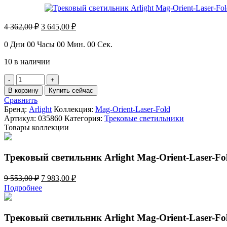
Первоначальная
Текущая
4 362,00
₽
3 645,00
₽
цена
цена:
составляла
3
0
Дни
00
Часы
00
Мин.
00
Сек.
4
645,00 ₽.
10 в наличии
362,00 ₽.
Количество
товара
В корзину
Купить сейчас
Трековый
Сравнить
светильник
Бренд:
Arlight
Коллекция:
Mag-Orient-Laser-Fold
Arlight
Артикул:
035860
Категория:
Трековые светильники
Mag-
Товары коллекции
Orient-
Laser-
Fold-
Трековый светильник Arlight Mag-Orient-Laser-F
S195-
6W
Первоначальная
Текущая
9 553,00
₽
7 983,00
₽
Day4000
цена
цена:
035860
Подробнее
составляла
7
9
983,00 ₽.
553,00 ₽.
Трековый светильник Arlight Mag-Orient-Laser-F