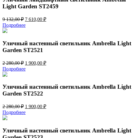
Light Garden ST2459
Первоначальная
Текущая
9 132,00
₽
7 610,00
₽
цена
цена:
Подробнее
составляла
7
9
610,00 ₽.
132,00 ₽.
Уличный настенный светильник Ambrella Light
Garden ST2521
Первоначальная
Текущая
2 280,00
₽
1 900,00
₽
цена
цена:
Подробнее
составляла
1
2
900,00 ₽.
280,00 ₽.
Уличный настенный светильник Ambrella Light
Garden ST2522
Первоначальная
Текущая
2 280,00
₽
1 900,00
₽
цена
цена:
Подробнее
составляла
1
2
900,00 ₽.
280,00 ₽.
Уличный настенный светильник Ambrella Light
Garden ST2523