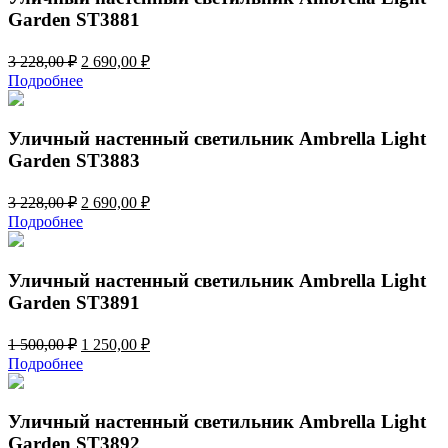
Garden ST3881
Первоначальная
Текущая
3 228,00
₽
2 690,00
₽
цена
цена:
Подробнее
составляла
2
3
690,00 ₽.
228,00 ₽.
Уличный настенный светильник Ambrella Light
Garden ST3883
Первоначальная
Текущая
3 228,00
₽
2 690,00
₽
цена
цена:
Подробнее
составляла
2
3
690,00 ₽.
228,00 ₽.
Уличный настенный светильник Ambrella Light
Garden ST3891
Первоначальная
Текущая
1 500,00
₽
1 250,00
₽
цена
цена:
Подробнее
составляла
1
1
250,00 ₽.
500,00 ₽.
Уличный настенный светильник Ambrella Light
Garden ST3892