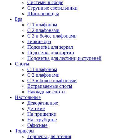
Системы в сборе
Струнные светильники
Шинопроводы
Бра
С 1 плафоном
С 2 плафонами
С 3 и более плафонами
Гибкие бра
Подсветка для зеркал
Подсветка для картин
Подсветка для лестниц и ступеней
Споты
С 1 плафоном
С 2 плафонами
С 3 и более плафонами
Встраиваемые споты
Накладные споты
Настольные
Декоративные
Детские
На прищепке
На струбцине
Офисные
Торшеры
Торшеры для чтения