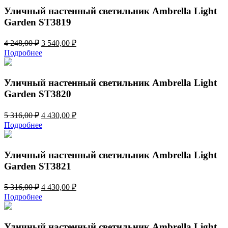
248,00 ₽.
Уличный настенный светильник Ambrella Light
Garden ST3819
Первоначальная
Текущая
4 248,00
₽
3 540,00
₽
цена
цена:
Подробнее
составляла
3
4
540,00 ₽.
248,00 ₽.
Уличный настенный светильник Ambrella Light
Garden ST3820
Первоначальная
Текущая
5 316,00
₽
4 430,00
₽
цена
цена:
Подробнее
составляла
4
5
430,00 ₽.
316,00 ₽.
Уличный настенный светильник Ambrella Light
Garden ST3821
Первоначальная
Текущая
5 316,00
₽
4 430,00
₽
цена
цена:
Подробнее
составляла
4
5
430,00 ₽.
316,00 ₽.
Уличный настенный светильник Ambrella Light