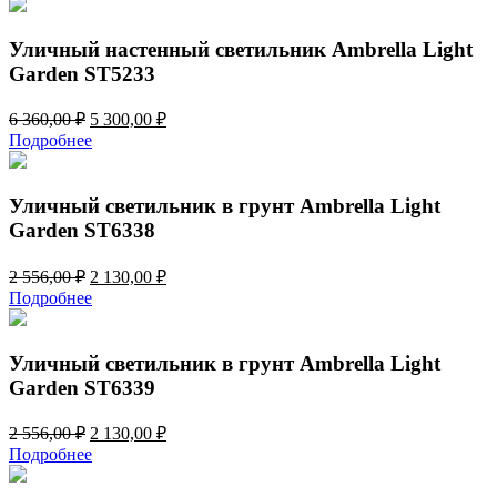
6
300,00 ₽.
360,00 ₽.
Уличный настенный светильник Ambrella Light
Garden ST5233
Первоначальная
Текущая
6 360,00
₽
5 300,00
₽
цена
цена:
Подробнее
составляла
5
6
300,00 ₽.
360,00 ₽.
Уличный светильник в грунт Ambrella Light
Garden ST6338
Первоначальная
Текущая
2 556,00
₽
2 130,00
₽
цена
цена:
Подробнее
составляла
2
2
130,00 ₽.
556,00 ₽.
Уличный светильник в грунт Ambrella Light
Garden ST6339
Первоначальная
Текущая
2 556,00
₽
2 130,00
₽
цена
цена:
Подробнее
составляла
2
2
130,00 ₽.