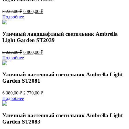
Первоначальная
Текущая
8 232,00
₽
6 860,00
₽
цена
цена:
Подробнее
составляла
6
8
860,00 ₽.
232,00 ₽.
Уличный ландшафтный светильник Ambrella
Light Garden ST2039
Первоначальная
Текущая
8 232,00
₽
6 860,00
₽
цена
цена:
Подробнее
составляла
6
8
860,00 ₽.
232,00 ₽.
Уличный настенный светильник Ambrella Light
Garden ST2081
Первоначальная
Текущая
6 380,00
₽
2 770,00
₽
цена
цена:
Подробнее
составляла
2
6
770,00 ₽.
380,00 ₽.
Уличный настенный светильник Ambrella Light
Garden ST2083