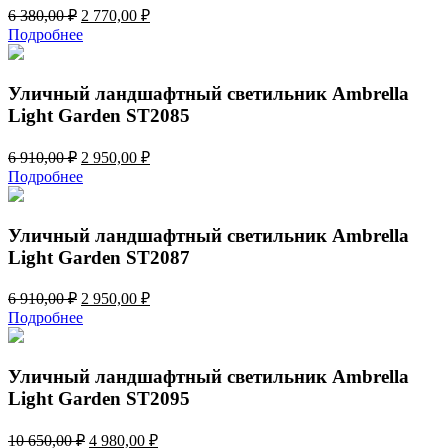
Первоначальная
Текущая
6 380,00
₽
2 770,00
₽
цена
цена:
Подробнее
составляла
2
6
770,00 ₽.
380,00 ₽.
Уличный ландшафтный светильник Ambrella
Light Garden ST2085
Первоначальная
Текущая
6 910,00
₽
2 950,00
₽
цена
цена:
Подробнее
составляла
2
6
950,00 ₽.
910,00 ₽.
Уличный ландшафтный светильник Ambrella
Light Garden ST2087
Первоначальная
Текущая
6 910,00
₽
2 950,00
₽
цена
цена:
Подробнее
составляла
2
6
950,00 ₽.
910,00 ₽.
Уличный ландшафтный светильник Ambrella
Light Garden ST2095
Первоначальная
Текущая
10 650,00
₽
4 980,00
₽