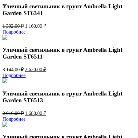
556,00 ₽.
Уличный светильник в грунт Ambrella Light
Garden ST6341
Первоначальная
Текущая
1 392,00
₽
1 160,00
₽
цена
цена:
Подробнее
составляла
1
1
160,00 ₽.
392,00 ₽.
Уличный светильник в грунт Ambrella Light
Garden ST6511
Первоначальная
Текущая
3 144,00
₽
2 620,00
₽
цена
цена:
Подробнее
составляла
2
3
620,00 ₽.
144,00 ₽.
Уличный светильник в грунт Ambrella Light
Garden ST6513
Первоначальная
Текущая
2 016,00
₽
1 680,00
₽
цена
цена:
Подробнее
составляла
1
2
680,00 ₽.
016,00 ₽.
Уличный светильник в грунт Ambrella Light