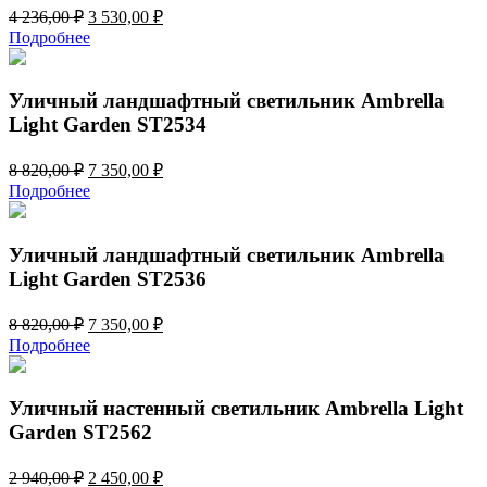
Первоначальная
Текущая
4 236,00
₽
3 530,00
₽
цена
цена:
Подробнее
составляла
3
4
530,00 ₽.
236,00 ₽.
Уличный ландшафтный светильник Ambrella
Light Garden ST2534
Первоначальная
Текущая
8 820,00
₽
7 350,00
₽
цена
цена:
Подробнее
составляла
7
8
350,00 ₽.
820,00 ₽.
Уличный ландшафтный светильник Ambrella
Light Garden ST2536
Первоначальная
Текущая
8 820,00
₽
7 350,00
₽
цена
цена:
Подробнее
составляла
7
8
350,00 ₽.
820,00 ₽.
Уличный настенный светильник Ambrella Light
Garden ST2562
Первоначальная
Текущая
2 940,00
₽
2 450,00
₽