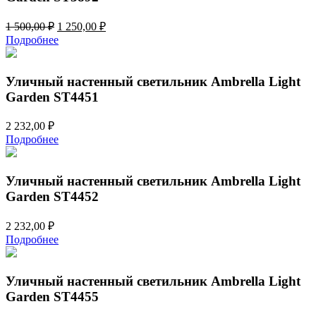
Первоначальная
Текущая
1 500,00
₽
1 250,00
₽
цена
цена:
Подробнее
составляла
1
1
250,00 ₽.
500,00 ₽.
Уличный настенный светильник Ambrella Light
Garden ST4451
2 232,00
₽
Подробнее
Уличный настенный светильник Ambrella Light
Garden ST4452
2 232,00
₽
Подробнее
Уличный настенный светильник Ambrella Light
Garden ST4455