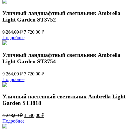
2
470,00 ₽.
964,00 ₽.
Уличный ландшафтный светильник Ambrella
Light Garden ST3752
Первоначальная
Текущая
9 264,00
₽
7 720,00
₽
цена
цена:
Подробнее
составляла
7
9
720,00 ₽.
264,00 ₽.
Уличный ландшафтный светильник Ambrella
Light Garden ST3754
Первоначальная
Текущая
9 264,00
₽
7 720,00
₽
цена
цена:
Подробнее
составляла
7
9
720,00 ₽.
264,00 ₽.
Уличный настенный светильник Ambrella Light
Garden ST3818
Первоначальная
Текущая
4 248,00
₽
3 540,00
₽
цена
цена:
Подробнее
составляла
3
4
540,00 ₽.