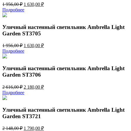
Первоначальная
Текущая
1 956,00
₽
1 630,00
₽
цена
цена:
Подробнее
составляла
1
1
630,00 ₽.
956,00 ₽.
Уличный настенный светильник Ambrella Light
Garden ST3705
Первоначальная
Текущая
1 956,00
₽
1 630,00
₽
цена
цена:
Подробнее
составляла
1
1
630,00 ₽.
956,00 ₽.
Уличный настенный светильник Ambrella Light
Garden ST3706
Первоначальная
Текущая
2 616,00
₽
2 180,00
₽
цена
цена:
Подробнее
составляла
2
2
180,00 ₽.
616,00 ₽.
Уличный настенный светильник Ambrella Light
Garden ST3721
Первоначальная
Текущая
2 148,00
₽
1 790,00
₽