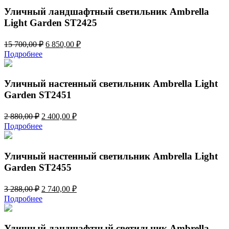
700,00 ₽.
Уличный ландшафтный светильник Ambrella
Light Garden ST2425
Первоначальная
Текущая
15 700,00
₽
6 850,00
₽
цена
цена:
Подробнее
составляла
6
15
850,00 ₽.
700,00 ₽.
Уличный настенный светильник Ambrella Light
Garden ST2451
Первоначальная
Текущая
2 880,00
₽
2 400,00
₽
цена
цена:
Подробнее
составляла
2
2
400,00 ₽.
880,00 ₽.
Уличный настенный светильник Ambrella Light
Garden ST2455
Первоначальная
Текущая
3 288,00
₽
2 740,00
₽
цена
цена:
Подробнее
составляла
2
3
740,00 ₽.
288,00 ₽.
Уличный ландшафтный светильник Ambrella