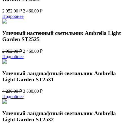
Первоначальная
Текущая
2 952,00
₽
2 460,00
₽
цена
цена:
Подробнее
составляла
2
2
460,00 ₽.
952,00 ₽.
Уличный настенный светильник Ambrella Light
Garden ST2525
Первоначальная
Текущая
2 952,00
₽
2 460,00
₽
цена
цена:
Подробнее
составляла
2
2
460,00 ₽.
952,00 ₽.
Уличный ландшафтный светильник Ambrella
Light Garden ST2531
Первоначальная
Текущая
4 236,00
₽
3 530,00
₽
цена
цена:
Подробнее
составляла
3
4
530,00 ₽.
236,00 ₽.
Уличный ландшафтный светильник Ambrella
Light Garden ST2532