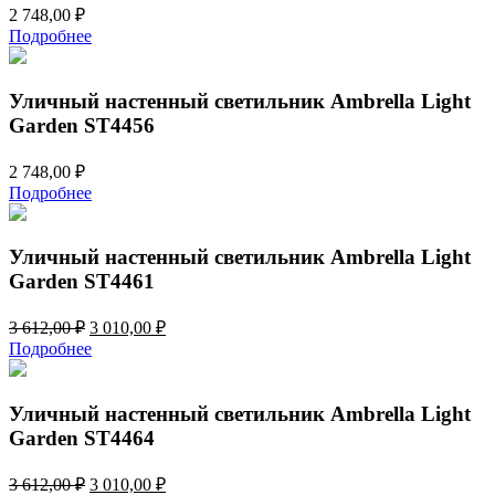
2 748,00
₽
Подробнее
Уличный настенный светильник Ambrella Light
Garden ST4456
2 748,00
₽
Подробнее
Уличный настенный светильник Ambrella Light
Garden ST4461
Первоначальная
Текущая
3 612,00
₽
3 010,00
₽
цена
цена:
Подробнее
составляла
3
3
010,00 ₽.
612,00 ₽.
Уличный настенный светильник Ambrella Light
Garden ST4464
Первоначальная
Текущая
3 612,00
₽
3 010,00
₽