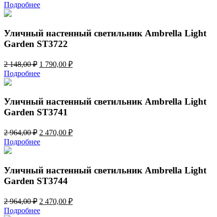
цена
цена:
Подробнее
составляла
1
2
790,00 ₽.
148,00 ₽.
Уличный настенный светильник Ambrella Light
Garden ST3722
Первоначальная
Текущая
2 148,00
₽
1 790,00
₽
цена
цена:
Подробнее
составляла
1
2
790,00 ₽.
148,00 ₽.
Уличный настенный светильник Ambrella Light
Garden ST3741
Первоначальная
Текущая
2 964,00
₽
2 470,00
₽
цена
цена:
Подробнее
составляла
2
2
470,00 ₽.
964,00 ₽.
Уличный настенный светильник Ambrella Light
Garden ST3744
Первоначальная
Текущая
2 964,00
₽
2 470,00
₽
цена
цена:
Подробнее
составляла
2