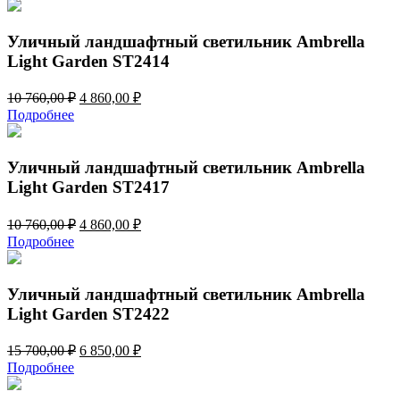
составляла
3
8
900,00 ₽.
620,00 ₽.
Уличный ландшафтный светильник Ambrella
Light Garden ST2414
Первоначальная
Текущая
10 760,00
₽
4 860,00
₽
цена
цена:
Подробнее
составляла
4
10
860,00 ₽.
760,00 ₽.
Уличный ландшафтный светильник Ambrella
Light Garden ST2417
Первоначальная
Текущая
10 760,00
₽
4 860,00
₽
цена
цена:
Подробнее
составляла
4
10
860,00 ₽.
760,00 ₽.
Уличный ландшафтный светильник Ambrella
Light Garden ST2422
Первоначальная
Текущая
15 700,00
₽
6 850,00
₽
цена
цена:
Подробнее
составляла
6
15
850,00 ₽.