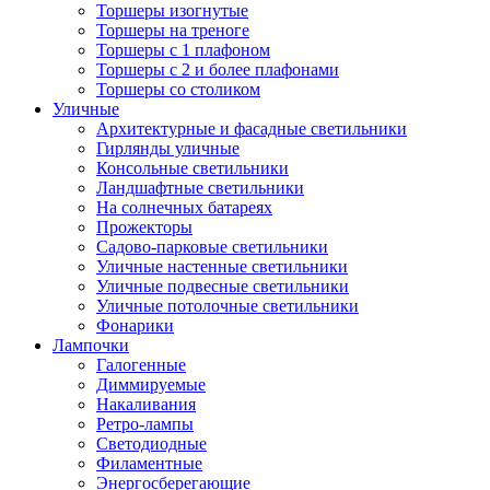
Торшеры изогнутые
Торшеры на треноге
Торшеры с 1 плафоном
Торшеры с 2 и более плафонами
Торшеры со столиком
Уличные
Архитектурные и фасадные светильники
Гирлянды уличные
Консольные светильники
Ландшафтные светильники
На солнечных батареях
Прожекторы
Садово-парковые светильники
Уличные настенные светильники
Уличные подвесные светильники
Уличные потолочные светильники
Фонарики
Лампочки
Галогенные
Диммируемые
Накаливания
Ретро-лампы
Светодиодные
Филаментные
Энергосберегающие