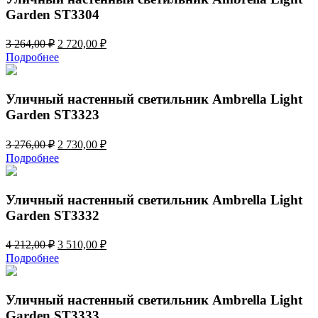
Garden ST3304
Первоначальная
Текущая
3 264,00
₽
2 720,00
₽
цена
цена:
Подробнее
составляла
2
3
720,00 ₽.
264,00 ₽.
Уличный настенный светильник Ambrella Light
Garden ST3323
Первоначальная
Текущая
3 276,00
₽
2 730,00
₽
цена
цена:
Подробнее
составляла
2
3
730,00 ₽.
276,00 ₽.
Уличный настенный светильник Ambrella Light
Garden ST3332
Первоначальная
Текущая
4 212,00
₽
3 510,00
₽
цена
цена:
Подробнее
составляла
3
4
510,00 ₽.
212,00 ₽.
Уличный настенный светильник Ambrella Light
Garden ST3333