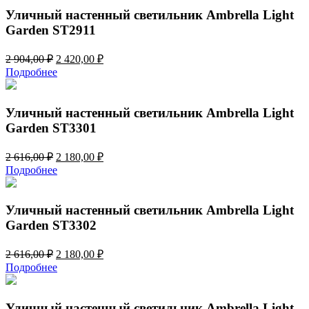
904,00 ₽.
Уличный настенный светильник Ambrella Light
Garden ST2911
Первоначальная
Текущая
2 904,00
₽
2 420,00
₽
цена
цена:
Подробнее
составляла
2
2
420,00 ₽.
904,00 ₽.
Уличный настенный светильник Ambrella Light
Garden ST3301
Первоначальная
Текущая
2 616,00
₽
2 180,00
₽
цена
цена:
Подробнее
составляла
2
2
180,00 ₽.
616,00 ₽.
Уличный настенный светильник Ambrella Light
Garden ST3302
Первоначальная
Текущая
2 616,00
₽
2 180,00
₽
цена
цена:
Подробнее
составляла
2
2
180,00 ₽.
616,00 ₽.
Уличный настенный светильник Ambrella Light