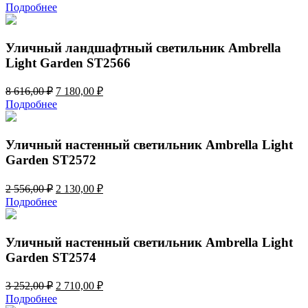
цена
цена:
Подробнее
составляла
2
2
450,00 ₽.
940,00 ₽.
Уличный ландшафтный светильник Ambrella
Light Garden ST2566
Первоначальная
Текущая
8 616,00
₽
7 180,00
₽
цена
цена:
Подробнее
составляла
7
8
180,00 ₽.
616,00 ₽.
Уличный настенный светильник Ambrella Light
Garden ST2572
Первоначальная
Текущая
2 556,00
₽
2 130,00
₽
цена
цена:
Подробнее
составляла
2
2
130,00 ₽.
556,00 ₽.
Уличный настенный светильник Ambrella Light
Garden ST2574
Первоначальная
Текущая
3 252,00
₽
2 710,00
₽
цена
цена:
Подробнее
составляла
2