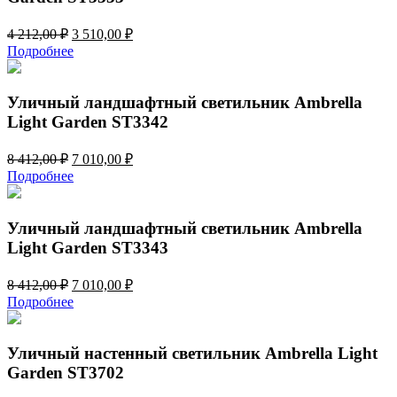
Первоначальная
Текущая
4 212,00
₽
3 510,00
₽
цена
цена:
Подробнее
составляла
3
4
510,00 ₽.
212,00 ₽.
Уличный ландшафтный светильник Ambrella
Light Garden ST3342
Первоначальная
Текущая
8 412,00
₽
7 010,00
₽
цена
цена:
Подробнее
составляла
7
8
010,00 ₽.
412,00 ₽.
Уличный ландшафтный светильник Ambrella
Light Garden ST3343
Первоначальная
Текущая
8 412,00
₽
7 010,00
₽
цена
цена:
Подробнее
составляла
7
8
010,00 ₽.
412,00 ₽.
Уличный настенный светильник Ambrella Light
Garden ST3702