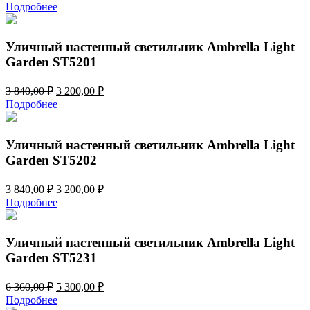
цена
цена:
Подробнее
составляла
3
3
010,00 ₽.
612,00 ₽.
Уличный настенный светильник Ambrella Light
Garden ST5201
Первоначальная
Текущая
3 840,00
₽
3 200,00
₽
цена
цена:
Подробнее
составляла
3
3
200,00 ₽.
840,00 ₽.
Уличный настенный светильник Ambrella Light
Garden ST5202
Первоначальная
Текущая
3 840,00
₽
3 200,00
₽
цена
цена:
Подробнее
составляла
3
3
200,00 ₽.
840,00 ₽.
Уличный настенный светильник Ambrella Light
Garden ST5231
Первоначальная
Текущая
6 360,00
₽
5 300,00
₽
цена
цена:
Подробнее
составляла
5