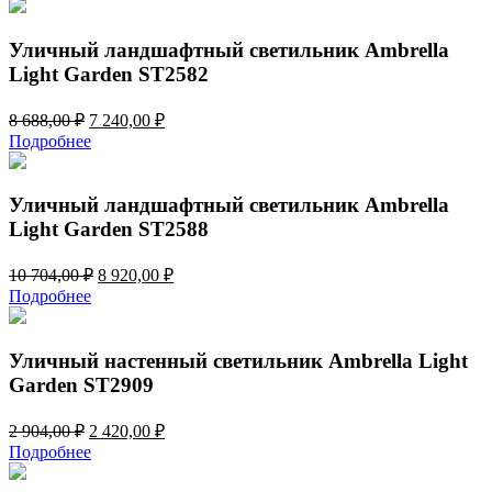
3
710,00 ₽.
252,00 ₽.
Уличный ландшафтный светильник Ambrella
Light Garden ST2582
Первоначальная
Текущая
8 688,00
₽
7 240,00
₽
цена
цена:
Подробнее
составляла
7
8
240,00 ₽.
688,00 ₽.
Уличный ландшафтный светильник Ambrella
Light Garden ST2588
Первоначальная
Текущая
10 704,00
₽
8 920,00
₽
цена
цена:
Подробнее
составляла
8
10
920,00 ₽.
704,00 ₽.
Уличный настенный светильник Ambrella Light
Garden ST2909
Первоначальная
Текущая
2 904,00
₽
2 420,00
₽
цена
цена:
Подробнее
составляла
2
2
420,00 ₽.