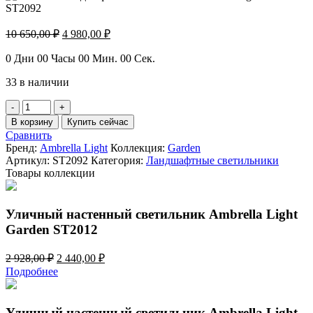
Первоначальная
Текущая
10 650,00
₽
4 980,00
₽
цена
цена:
составляла
4
0
Дни
00
Часы
00
Мин.
00
Сек.
10
980,00 ₽.
33 в наличии
650,00 ₽.
Количество
товара
В корзину
Купить сейчас
Уличный
Сравнить
ландшафтный
Бренд:
Ambrella Light
Коллекция:
Garden
светильник
Артикул:
ST2092
Категория:
Ландшафтные светильники
Ambrella
Товары коллекции
Light
Garden
ST2092
Уличный настенный светильник Ambrella Light
Garden ST2012
Первоначальная
Текущая
2 928,00
₽
2 440,00
₽
цена
цена:
Подробнее
составляла
2
2
440,00 ₽.
928,00 ₽.
Уличный настенный светильник Ambrella Light