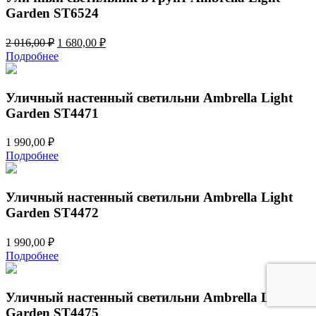
Garden ST6524
Первоначальная
Текущая
2 016,00
₽
1 680,00
₽
цена
цена:
Подробнее
составляла
1
2
680,00 ₽.
016,00 ₽.
Уличный настенный светильни Ambrella Light
Garden ST4471
1 990,00
₽
Подробнее
Уличный настенный светильни Ambrella Light
Garden ST4472
1 990,00
₽
Подробнее
Уличный настенный светильни Ambrella Light
Garden ST4475