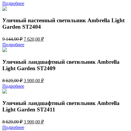
цена
цена:
Подробнее
составляла
4
10
980,00 ₽.
650,00 ₽.
Уличный настенный светильник Ambrella Light
Garden ST2404
Первоначальная
Текущая
9 144,00
₽
7 620,00
₽
цена
цена:
Подробнее
составляла
7
9
620,00 ₽.
144,00 ₽.
Уличный ландшафтный светильник Ambrella
Light Garden ST2409
Первоначальная
Текущая
8 620,00
₽
3 900,00
₽
цена
цена:
Подробнее
составляла
3
8
900,00 ₽.
620,00 ₽.
Уличный ландшафтный светильник Ambrella
Light Garden ST2411
Первоначальная
Текущая
8 620,00
₽
3 900,00
₽
цена
цена:
Подробнее