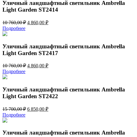
620,00 ₽.
Уличный ландшафтный светильник Ambrella
Light Garden ST2414
Первоначальная
Текущая
10 760,00
₽
4 860,00
₽
цена
цена:
Подробнее
составляла
4
10
860,00 ₽.
760,00 ₽.
Уличный ландшафтный светильник Ambrella
Light Garden ST2417
Первоначальная
Текущая
10 760,00
₽
4 860,00
₽
цена
цена:
Подробнее
составляла
4
10
860,00 ₽.
760,00 ₽.
Уличный ландшафтный светильник Ambrella
Light Garden ST2422
Первоначальная
Текущая
15 700,00
₽
6 850,00
₽
цена
цена:
Подробнее
составляла
6
15
850,00 ₽.
700,00 ₽.
Уличный ландшафтный светильник Ambrella