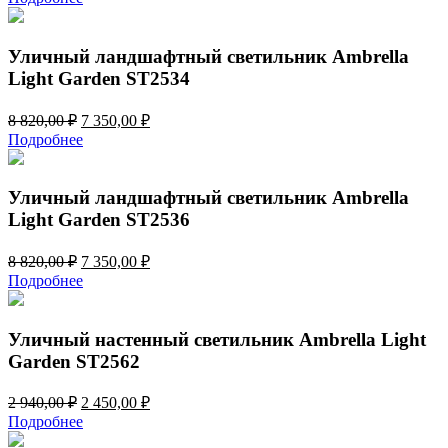
составляла
3
4
530,00 ₽.
236,00 ₽.
Уличный ландшафтный светильник Ambrella
Light Garden ST2534
Первоначальная
Текущая
8 820,00
₽
7 350,00
₽
цена
цена:
Подробнее
составляла
7
8
350,00 ₽.
820,00 ₽.
Уличный ландшафтный светильник Ambrella
Light Garden ST2536
Первоначальная
Текущая
8 820,00
₽
7 350,00
₽
цена
цена:
Подробнее
составляла
7
8
350,00 ₽.
820,00 ₽.
Уличный настенный светильник Ambrella Light
Garden ST2562
Первоначальная
Текущая
2 940,00
₽
2 450,00
₽
цена
цена:
Подробнее
составляла
2