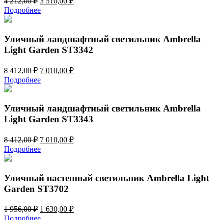
4 212,00
₽
3 510,00
₽
цена
цена:
Подробнее
составляла
3
4
510,00 ₽.
212,00 ₽.
Уличный ландшафтный светильник Ambrella
Light Garden ST3342
Первоначальная
Текущая
8 412,00
₽
7 010,00
₽
цена
цена:
Подробнее
составляла
7
8
010,00 ₽.
412,00 ₽.
Уличный ландшафтный светильник Ambrella
Light Garden ST3343
Первоначальная
Текущая
8 412,00
₽
7 010,00
₽
цена
цена:
Подробнее
составляла
7
8
010,00 ₽.
412,00 ₽.
Уличный настенный светильник Ambrella Light
Garden ST3702
Первоначальная
Текущая
1 956,00
₽
1 630,00
₽
цена
цена:
Подробнее