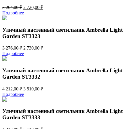
Первоначальная
Текущая
3 264,00
₽
2 720,00
₽
цена
цена:
Подробнее
составляла
2
3
720,00 ₽.
264,00 ₽.
Уличный настенный светильник Ambrella Light
Garden ST3323
Первоначальная
Текущая
3 276,00
₽
2 730,00
₽
цена
цена:
Подробнее
составляла
2
3
730,00 ₽.
276,00 ₽.
Уличный настенный светильник Ambrella Light
Garden ST3332
Первоначальная
Текущая
4 212,00
₽
3 510,00
₽
цена
цена:
Подробнее
составляла
3
4
510,00 ₽.
212,00 ₽.
Уличный настенный светильник Ambrella Light
Garden ST3333
Первоначальная
Текущая