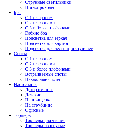
Струнные светильники
Шинопроводы
Бра
С 1 плафоном
С 2 плафонами
С 3 и более плафонами
Гибкие бра
Подсветка для зеркал
Подсветка для картин
Подсветка для лестниц и ступеней
Споты
С 1 плафоном
С 2 плафонами
С 3 и более плафонами
Встраиваемые споты
Накладные споты
Настольные
Декоративные
Детские
На прищепке
На струбцине
Офисные
Торшеры
Торшеры для чтения
Торшеры изогнутые