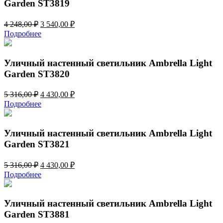
Garden ST3819
Первоначальная
Текущая
4 248,00
₽
3 540,00
₽
цена
цена:
Подробнее
составляла
3
4
540,00 ₽.
248,00 ₽.
Уличный настенный светильник Ambrella Light
Garden ST3820
Первоначальная
Текущая
5 316,00
₽
4 430,00
₽
цена
цена:
Подробнее
составляла
4
5
430,00 ₽.
316,00 ₽.
Уличный настенный светильник Ambrella Light
Garden ST3821
Первоначальная
Текущая
5 316,00
₽
4 430,00
₽
цена
цена:
Подробнее
составляла
4
5
430,00 ₽.
316,00 ₽.
Уличный настенный светильник Ambrella Light
Garden ST3881