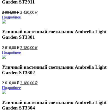
Garden ST2911
Первоначальная
Текущая
2 904,00
₽
2 420,00
₽
цена
цена:
Подробнее
составляла
2
2
420,00 ₽.
904,00 ₽.
Уличный настенный светильник Ambrella Light
Garden ST3301
Первоначальная
Текущая
2 616,00
₽
2 180,00
₽
цена
цена:
Подробнее
составляла
2
2
180,00 ₽.
616,00 ₽.
Уличный настенный светильник Ambrella Light
Garden ST3302
Первоначальная
Текущая
2 616,00
₽
2 180,00
₽
цена
цена:
Подробнее
составляла
2
2
180,00 ₽.
616,00 ₽.
Уличный настенный светильник Ambrella Light
Garden ST3304