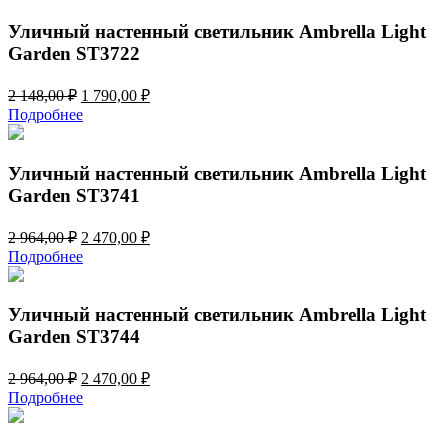
2
790,00 ₽.
148,00 ₽.
Уличный настенный светильник Ambrella Light
Garden ST3722
Первоначальная
Текущая
2 148,00
₽
1 790,00
₽
цена
цена:
Подробнее
составляла
1
2
790,00 ₽.
148,00 ₽.
Уличный настенный светильник Ambrella Light
Garden ST3741
Первоначальная
Текущая
2 964,00
₽
2 470,00
₽
цена
цена:
Подробнее
составляла
2
2
470,00 ₽.
964,00 ₽.
Уличный настенный светильник Ambrella Light
Garden ST3744
Первоначальная
Текущая
2 964,00
₽
2 470,00
₽
цена
цена:
Подробнее
составляла
2
2
470,00 ₽.