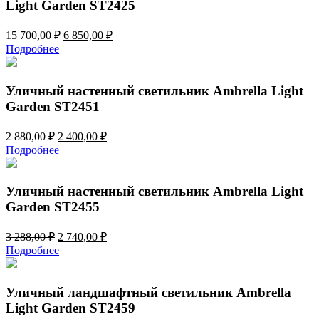
Light Garden ST2425
Первоначальная
Текущая
15 700,00
₽
6 850,00
₽
цена
цена:
Подробнее
составляла
6
15
850,00 ₽.
700,00 ₽.
Уличный настенный светильник Ambrella Light
Garden ST2451
Первоначальная
Текущая
2 880,00
₽
2 400,00
₽
цена
цена:
Подробнее
составляла
2
2
400,00 ₽.
880,00 ₽.
Уличный настенный светильник Ambrella Light
Garden ST2455
Первоначальная
Текущая
3 288,00
₽
2 740,00
₽
цена
цена:
Подробнее
составляла
2
3
740,00 ₽.
288,00 ₽.
Уличный ландшафтный светильник Ambrella
Light Garden ST2459