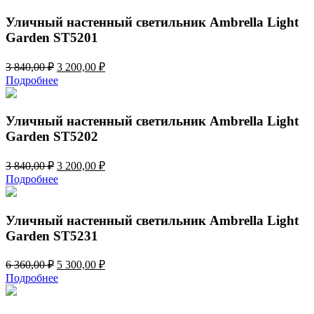
3
010,00 ₽.
612,00 ₽.
Уличный настенный светильник Ambrella Light
Garden ST5201
Первоначальная
Текущая
3 840,00
₽
3 200,00
₽
цена
цена:
Подробнее
составляла
3
3
200,00 ₽.
840,00 ₽.
Уличный настенный светильник Ambrella Light
Garden ST5202
Первоначальная
Текущая
3 840,00
₽
3 200,00
₽
цена
цена:
Подробнее
составляла
3
3
200,00 ₽.
840,00 ₽.
Уличный настенный светильник Ambrella Light
Garden ST5231
Первоначальная
Текущая
6 360,00
₽
5 300,00
₽
цена
цена:
Подробнее
составляла
5
6
300,00 ₽.