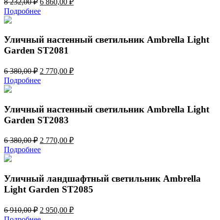
8 232,00
₽
6 860,00
₽
цена
цена:
Подробнее
составляла
6
8
860,00 ₽.
232,00 ₽.
Уличный настенный светильник Ambrella Light
Garden ST2081
Первоначальная
Текущая
6 380,00
₽
2 770,00
₽
цена
цена:
Подробнее
составляла
2
6
770,00 ₽.
380,00 ₽.
Уличный настенный светильник Ambrella Light
Garden ST2083
Первоначальная
Текущая
6 380,00
₽
2 770,00
₽
цена
цена:
Подробнее
составляла
2
6
770,00 ₽.
380,00 ₽.
Уличный ландшафтный светильник Ambrella
Light Garden ST2085
Первоначальная
Текущая
6 910,00
₽
2 950,00
₽
цена
цена:
Подробнее