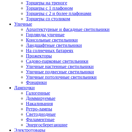
Торшеры на треноге
Торшеры с 1 плафоном
Торшеры с 2 и более плафонами
Торшеры со столиком
Уличные
Архитектурные и фасадные светильники
Гирлянды уличные
Консольные светильники
Ландшафтные светильники
На солнечных батареях
Прожекторы
Садово-парковые светильники
Уличные настенные светильники
Уличные подвесные светильники
Уличные потолочные светильники
Фонарики
Лампочки
Галогенные
Диммируемые
Накаливания
Ретро-лампы
Светодиодные
Филаментные
Энергосберегающие
Электротовары