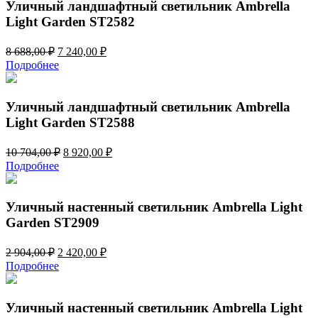
252,00 ₽.
Уличный ландшафтный светильник Ambrella
Light Garden ST2582
Первоначальная
Текущая
8 688,00
₽
7 240,00
₽
цена
цена:
Подробнее
составляла
7
8
240,00 ₽.
688,00 ₽.
Уличный ландшафтный светильник Ambrella
Light Garden ST2588
Первоначальная
Текущая
10 704,00
₽
8 920,00
₽
цена
цена:
Подробнее
составляла
8
10
920,00 ₽.
704,00 ₽.
Уличный настенный светильник Ambrella Light
Garden ST2909
Первоначальная
Текущая
2 904,00
₽
2 420,00
₽
цена
цена:
Подробнее
составляла
2
2
420,00 ₽.
904,00 ₽.
Уличный настенный светильник Ambrella Light