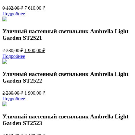
Первоначальная
Текущая
9 132,00
₽
7 610,00
₽
цена
цена:
Подробнее
составляла
7
9
610,00 ₽.
132,00 ₽.
Уличный настенный светильник Ambrella Light
Garden ST2521
Первоначальная
Текущая
2 280,00
₽
1 900,00
₽
цена
цена:
Подробнее
составляла
1
2
900,00 ₽.
280,00 ₽.
Уличный настенный светильник Ambrella Light
Garden ST2522
Первоначальная
Текущая
2 280,00
₽
1 900,00
₽
цена
цена:
Подробнее
составляла
1
2
900,00 ₽.
280,00 ₽.
Уличный настенный светильник Ambrella Light
Garden ST2523
Первоначальная
Текущая