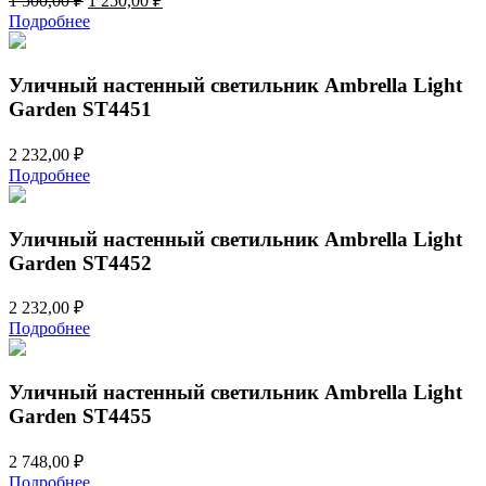
1 500,00
₽
1 250,00
₽
цена
цена:
Подробнее
составляла
1
1
250,00 ₽.
500,00 ₽.
Уличный настенный светильник Ambrella Light
Garden ST4451
2 232,00
₽
Подробнее
Уличный настенный светильник Ambrella Light
Garden ST4452
2 232,00
₽
Подробнее
Уличный настенный светильник Ambrella Light
Garden ST4455
2 748,00
₽
Подробнее