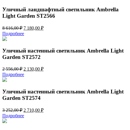
2
450,00 ₽.
940,00 ₽.
Уличный ландшафтный светильник Ambrella
Light Garden ST2566
Первоначальная
Текущая
8 616,00
₽
7 180,00
₽
цена
цена:
Подробнее
составляла
7
8
180,00 ₽.
616,00 ₽.
Уличный настенный светильник Ambrella Light
Garden ST2572
Первоначальная
Текущая
2 556,00
₽
2 130,00
₽
цена
цена:
Подробнее
составляла
2
2
130,00 ₽.
556,00 ₽.
Уличный настенный светильник Ambrella Light
Garden ST2574
Первоначальная
Текущая
3 252,00
₽
2 710,00
₽
цена
цена:
Подробнее
составляла
2
3
710,00 ₽.