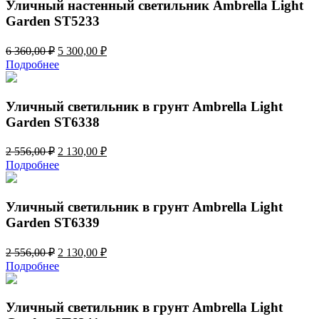
360,00 ₽.
Уличный настенный светильник Ambrella Light
Garden ST5233
Первоначальная
Текущая
6 360,00
₽
5 300,00
₽
цена
цена:
Подробнее
составляла
5
6
300,00 ₽.
360,00 ₽.
Уличный светильник в грунт Ambrella Light
Garden ST6338
Первоначальная
Текущая
2 556,00
₽
2 130,00
₽
цена
цена:
Подробнее
составляла
2
2
130,00 ₽.
556,00 ₽.
Уличный светильник в грунт Ambrella Light
Garden ST6339
Первоначальная
Текущая
2 556,00
₽
2 130,00
₽
цена
цена:
Подробнее
составляла
2
2
130,00 ₽.
556,00 ₽.
Уличный светильник в грунт Ambrella Light