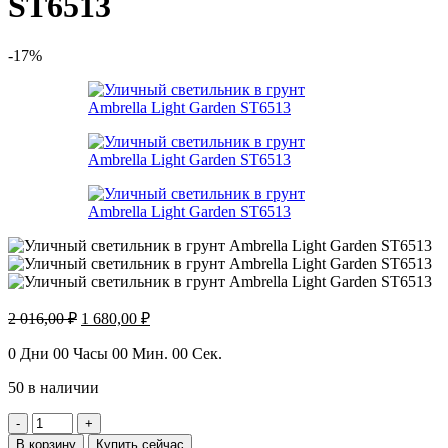
ST6513
-17%
Первоначальная
Текущая
2 016,00
₽
1 680,00
₽
цена
цена:
составляла
1
0
Дни
00
Часы
00
Мин.
00
Сек.
2
680,00 ₽.
50 в наличии
016,00 ₽.
Количество
товара
В корзину
Купить сейчас