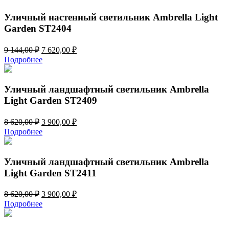
10
980,00 ₽.
650,00 ₽.
Уличный настенный светильник Ambrella Light
Garden ST2404
Первоначальная
Текущая
9 144,00
₽
7 620,00
₽
цена
цена:
Подробнее
составляла
7
9
620,00 ₽.
144,00 ₽.
Уличный ландшафтный светильник Ambrella
Light Garden ST2409
Первоначальная
Текущая
8 620,00
₽
3 900,00
₽
цена
цена:
Подробнее
составляла
3
8
900,00 ₽.
620,00 ₽.
Уличный ландшафтный светильник Ambrella
Light Garden ST2411
Первоначальная
Текущая
8 620,00
₽
3 900,00
₽
цена
цена:
Подробнее
составляла
3
8
900,00 ₽.