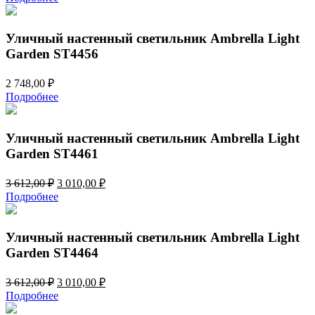
Уличный настенный светильник Ambrella Light
Garden ST4456
2 748,00
₽
Подробнее
Уличный настенный светильник Ambrella Light
Garden ST4461
Первоначальная
Текущая
3 612,00
₽
3 010,00
₽
цена
цена:
Подробнее
составляла
3
3
010,00 ₽.
612,00 ₽.
Уличный настенный светильник Ambrella Light
Garden ST4464
Первоначальная
Текущая
3 612,00
₽
3 010,00
₽
цена
цена:
Подробнее
составляла
3