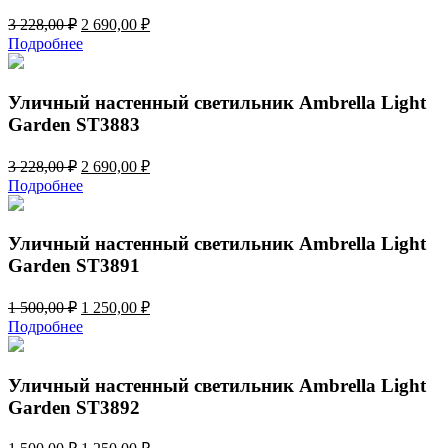
Первоначальная
Текущая
3 228,00
₽
2 690,00
₽
цена
цена:
Подробнее
составляла
2
3
690,00 ₽.
228,00 ₽.
Уличный настенный светильник Ambrella Light
Garden ST3883
Первоначальная
Текущая
3 228,00
₽
2 690,00
₽
цена
цена:
Подробнее
составляла
2
3
690,00 ₽.
228,00 ₽.
Уличный настенный светильник Ambrella Light
Garden ST3891
Первоначальная
Текущая
1 500,00
₽
1 250,00
₽
цена
цена:
Подробнее
составляла
1
1
250,00 ₽.
500,00 ₽.
Уличный настенный светильник Ambrella Light
Garden ST3892
Первоначальная
Текущая