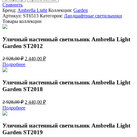
Уличный
Сравнить
светильник
Бренд:
Ambrella Light
Коллекция:
Garden
в
Артикул:
ST6513
Категория:
Ландшафтные светильники
грунт
Товары коллекции
Ambrella
Light
Garden
Уличный настенный светильник Ambrella Light
ST6513
Garden ST2012
Первоначальная
Текущая
2 928,00
₽
2 440,00
₽
цена
цена:
Подробнее
составляла
2
2
440,00 ₽.
928,00 ₽.
Уличный настенный светильник Ambrella Light
Garden ST2018
Первоначальная
Текущая
2 928,00
₽
2 440,00
₽
цена
цена:
Подробнее
составляла
2
2
440,00 ₽.
928,00 ₽.
Уличный настенный светильник Ambrella Light
Garden ST2019