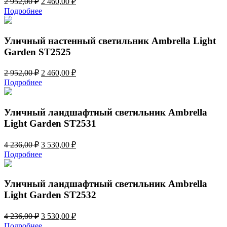
2 952,00
₽
2 460,00
₽
цена
цена:
Подробнее
составляла
2
2
460,00 ₽.
952,00 ₽.
Уличный настенный светильник Ambrella Light
Garden ST2525
Первоначальная
Текущая
2 952,00
₽
2 460,00
₽
цена
цена:
Подробнее
составляла
2
2
460,00 ₽.
952,00 ₽.
Уличный ландшафтный светильник Ambrella
Light Garden ST2531
Первоначальная
Текущая
4 236,00
₽
3 530,00
₽
цена
цена:
Подробнее
составляла
3
4
530,00 ₽.
236,00 ₽.
Уличный ландшафтный светильник Ambrella
Light Garden ST2532
Первоначальная
Текущая
4 236,00
₽
3 530,00
₽
цена
цена:
Подробнее