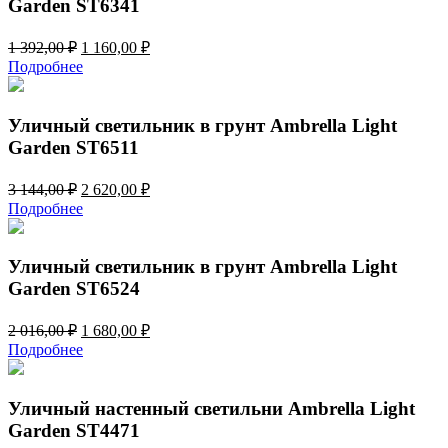
Garden ST6341
Первоначальная
Текущая
1 392,00
₽
1 160,00
₽
цена
цена:
Подробнее
составляла
1
1
160,00 ₽.
392,00 ₽.
Уличный светильник в грунт Ambrella Light
Garden ST6511
Первоначальная
Текущая
3 144,00
₽
2 620,00
₽
цена
цена:
Подробнее
составляла
2
3
620,00 ₽.
144,00 ₽.
Уличный светильник в грунт Ambrella Light
Garden ST6524
Первоначальная
Текущая
2 016,00
₽
1 680,00
₽
цена
цена:
Подробнее
составляла
1
2
680,00 ₽.
016,00 ₽.
Уличный настенный светильни Ambrella Light
Garden ST4471