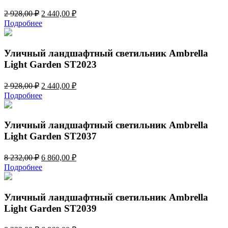
Первоначальная
Текущая
2 928,00
₽
2 440,00
₽
цена
цена:
Подробнее
составляла
2
2
440,00 ₽.
928,00 ₽.
Уличный ландшафтный светильник Ambrella
Light Garden ST2023
Первоначальная
Текущая
2 928,00
₽
2 440,00
₽
цена
цена:
Подробнее
составляла
2
2
440,00 ₽.
928,00 ₽.
Уличный ландшафтный светильник Ambrella
Light Garden ST2037
Первоначальная
Текущая
8 232,00
₽
6 860,00
₽
цена
цена:
Подробнее
составляла
6
8
860,00 ₽.
232,00 ₽.
Уличный ландшафтный светильник Ambrella
Light Garden ST2039
Первоначальная
Текущая