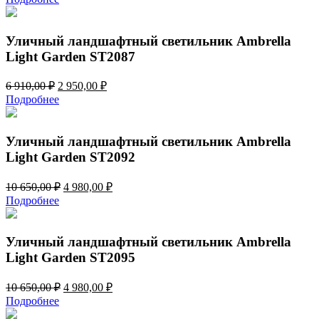
составляла
2
6
950,00 ₽.
910,00 ₽.
Уличный ландшафтный светильник Ambrella
Light Garden ST2087
Первоначальная
Текущая
6 910,00
₽
2 950,00
₽
цена
цена:
Подробнее
составляла
2
6
950,00 ₽.
910,00 ₽.
Уличный ландшафтный светильник Ambrella
Light Garden ST2092
Первоначальная
Текущая
10 650,00
₽
4 980,00
₽
цена
цена:
Подробнее
составляла
4
10
980,00 ₽.
650,00 ₽.
Уличный ландшафтный светильник Ambrella
Light Garden ST2095
Первоначальная
Текущая
10 650,00
₽
4 980,00
₽
цена
цена:
Подробнее
составляла
4