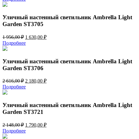
составляла
1
1
630,00 ₽.
956,00 ₽.
Уличный настенный светильник Ambrella Light
Garden ST3705
Первоначальная
Текущая
1 956,00
₽
1 630,00
₽
цена
цена:
Подробнее
составляла
1
1
630,00 ₽.
956,00 ₽.
Уличный настенный светильник Ambrella Light
Garden ST3706
Первоначальная
Текущая
2 616,00
₽
2 180,00
₽
цена
цена:
Подробнее
составляла
2
2
180,00 ₽.
616,00 ₽.
Уличный настенный светильник Ambrella Light
Garden ST3721
Первоначальная
Текущая
2 148,00
₽
1 790,00
₽
цена
цена:
Подробнее
составляла
1