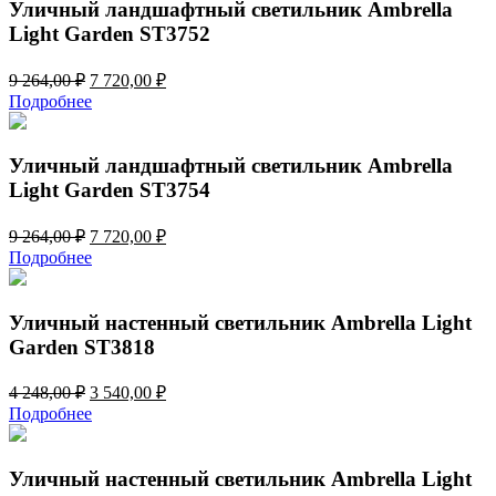
964,00 ₽.
Уличный ландшафтный светильник Ambrella
Light Garden ST3752
Первоначальная
Текущая
9 264,00
₽
7 720,00
₽
цена
цена:
Подробнее
составляла
7
9
720,00 ₽.
264,00 ₽.
Уличный ландшафтный светильник Ambrella
Light Garden ST3754
Первоначальная
Текущая
9 264,00
₽
7 720,00
₽
цена
цена:
Подробнее
составляла
7
9
720,00 ₽.
264,00 ₽.
Уличный настенный светильник Ambrella Light
Garden ST3818
Первоначальная
Текущая
4 248,00
₽
3 540,00
₽
цена
цена:
Подробнее
составляла
3
4
540,00 ₽.
248,00 ₽.
Уличный настенный светильник Ambrella Light