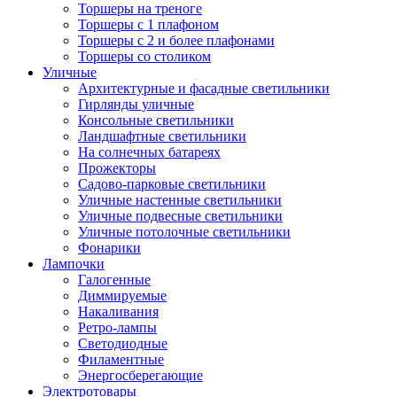
Торшеры на треноге
Торшеры с 1 плафоном
Торшеры с 2 и более плафонами
Торшеры со столиком
Уличные
Архитектурные и фасадные светильники
Гирлянды уличные
Консольные светильники
Ландшафтные светильники
На солнечных батареях
Прожекторы
Садово-парковые светильники
Уличные настенные светильники
Уличные подвесные светильники
Уличные потолочные светильники
Фонарики
Лампочки
Галогенные
Диммируемые
Накаливания
Ретро-лампы
Светодиодные
Филаментные
Энергосберегающие
Электротовары