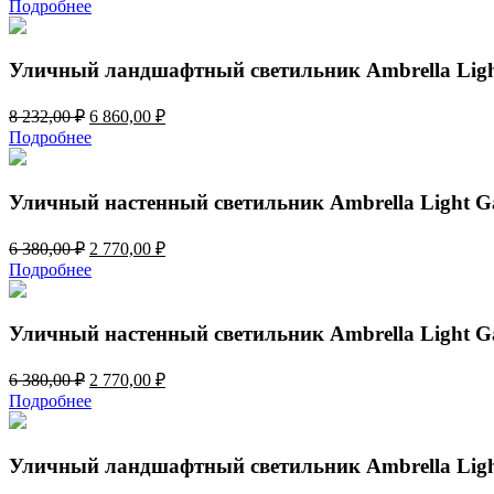
цена
цена:
Подробнее
составляла
6
8
860,00 ₽.
232,00 ₽.
Уличный ландшафтный светильник Ambrella Ligh
Первоначальная
Текущая
8 232,00
₽
6 860,00
₽
цена
цена:
Подробнее
составляла
6
8
860,00 ₽.
232,00 ₽.
Уличный настенный светильник Ambrella Light G
Первоначальная
Текущая
6 380,00
₽
2 770,00
₽
цена
цена:
Подробнее
составляла
2
6
770,00 ₽.
380,00 ₽.
Уличный настенный светильник Ambrella Light G
Первоначальная
Текущая
6 380,00
₽
2 770,00
₽
цена
цена:
Подробнее
составляла
2
6
770,00 ₽.
380,00 ₽.
Уличный ландшафтный светильник Ambrella Ligh