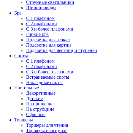
Струнные светильники
Шинопроводы
Бра
С 1 плафоном
С 2 плафонами
С 3 и более плафонами
Гибкие бра
Подсветка для зеркал
Подсветка для картин
Подсветка для лестниц и ступеней
Споты
С 1 плафоном
С 2 плафонами
С 3 и более плафонами
Встраиваемые споты
Накладные споты
Настольные
Декоративные
Детские
На прищепке
На струбцине
Офисные
Торшеры
Торшеры для чтения
Торшеры изогнутые