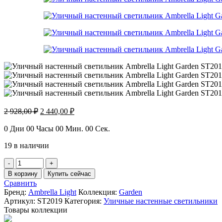
Первоначальная
Текущая
2 928,00
₽
2 440,00
₽
цена
цена:
составляла
2
0
Дни
00
Часы
00
Мин.
00
Сек.
2
440,00 ₽.
19 в наличии
928,00 ₽.
Количество
товара
В корзину
Купить сейчас
Уличный
Сравнить
настенный
Бренд:
Ambrella Light
Коллекция:
Garden
светильник
Артикул:
ST2019
Категория:
Уличные настенные светильники
Ambrella
Товары коллекции
Light