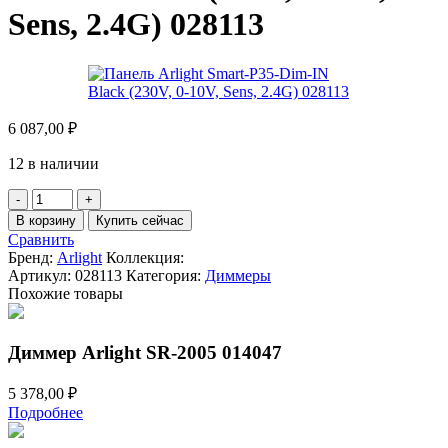
Sens, 2.4G) 028113
6 087,00
₽
12 в наличии
Количество
товара
В корзину
Купить сейчас
Панель
Сравнить
Arlight
Бренд:
Arlight
Коллекция:
Smart-
Артикул:
028113
Категория:
Диммеры
P35-
Похожие товары
Dim-
IN
Black
Диммер Arlight SR-2005 014047
(230V,
0-
5 378,00
₽
10V,
Sens,
Подробнее
2.4G)