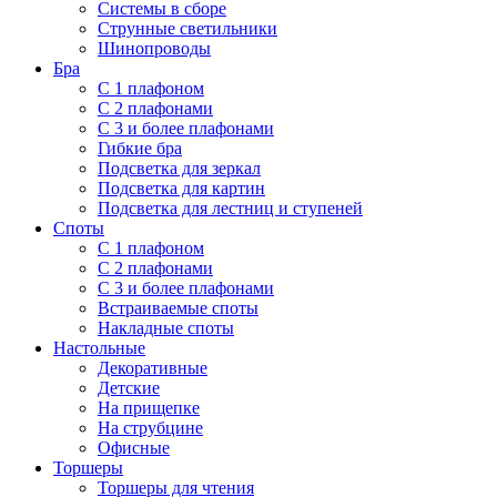
Системы в сборе
Струнные светильники
Шинопроводы
Бра
С 1 плафоном
С 2 плафонами
С 3 и более плафонами
Гибкие бра
Подсветка для зеркал
Подсветка для картин
Подсветка для лестниц и ступеней
Споты
С 1 плафоном
С 2 плафонами
С 3 и более плафонами
Встраиваемые споты
Накладные споты
Настольные
Декоративные
Детские
На прищепке
На струбцине
Офисные
Торшеры
Торшеры для чтения