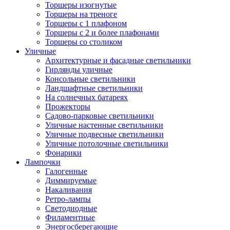
Торшеры изогнутые
Торшеры на треноге
Торшеры с 1 плафоном
Торшеры с 2 и более плафонами
Торшеры со столиком
Уличные
Архитектурные и фасадные светильники
Гирлянды уличные
Консольные светильники
Ландшафтные светильники
На солнечных батареях
Прожекторы
Садово-парковые светильники
Уличные настенные светильники
Уличные подвесные светильники
Уличные потолочные светильники
Фонарики
Лампочки
Галогенные
Диммируемые
Накаливания
Ретро-лампы
Светодиодные
Филаментные
Энергосберегающие