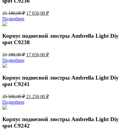
spot C9236
Первоначальная
Текущая
21 180,00
₽
17 650,00
₽
цена
цена:
Подробнее
составляла
17
21
650,00 ₽.
180,00 ₽.
Корпус подвесной люстры Ambrella Light Diy
spot C9238
Первоначальная
Текущая
21 180,00
₽
17 650,00
₽
цена
цена:
Подробнее
составляла
17
21
650,00 ₽.
180,00 ₽.
Корпус подвесной люстры Ambrella Light Diy
spot C9241
Первоначальная
Текущая
25 500,00
₽
21 250,00
₽
цена
цена:
Подробнее
составляла
21
25
250,00 ₽.
500,00 ₽.
Корпус подвесной люстры Ambrella Light Diy
spot C9242