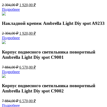
Первоначальная
Текущая
2 304,00
₽
1 920,00
₽
цена
цена:
Подробнее
составляла
1
2
920,00 ₽.
304,00 ₽.
Накладной крепеж Ambrella Light Diy spot A9233
Первоначальная
Текущая
2 304,00
₽
1 920,00
₽
цена
цена:
Подробнее
составляла
1
2
920,00 ₽.
304,00 ₽.
Корпус подвесного светильника поворотный
Ambrella Light Diy spot C9001
Первоначальная
Текущая
7 884,00
₽
6 570,00
₽
цена
цена:
Подробнее
составляла
6
7
570,00 ₽.
884,00 ₽.
Корпус подвесного светильника поворотный
Ambrella Light Diy spot C9002
Первоначальная
Текущая
7 884,00
₽
6 570,00
₽
цена
цена:
Подробнее