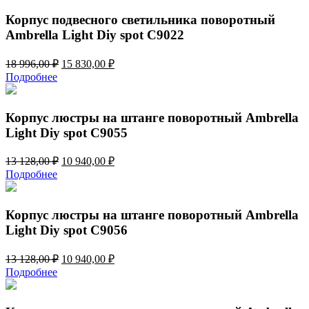
18
830,00 ₽.
996,00 ₽.
Корпус подвесного светильника поворотный
Ambrella Light Diy spot C9022
Первоначальная
Текущая
18 996,00
₽
15 830,00
₽
цена
цена:
Подробнее
составляла
15
18
830,00 ₽.
996,00 ₽.
Корпус люстры на штанге поворотный Ambrella
Light Diy spot C9055
Первоначальная
Текущая
13 128,00
₽
10 940,00
₽
цена
цена:
Подробнее
составляла
10
13
940,00 ₽.
128,00 ₽.
Корпус люстры на штанге поворотный Ambrella
Light Diy spot C9056
Первоначальная
Текущая
13 128,00
₽
10 940,00
₽
цена
цена:
Подробнее
составляла
10
13
940,00 ₽.
128,00 ₽.