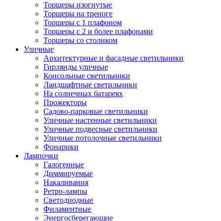
Торшеры изогнутые
Торшеры на треноге
Торшеры с 1 плафоном
Торшеры с 2 и более плафонами
Торшеры со столиком
Уличные
Архитектурные и фасадные светильники
Гирлянды уличные
Консольные светильники
Ландшафтные светильники
На солнечных батареях
Прожекторы
Садово-парковые светильники
Уличные настенные светильники
Уличные подвесные светильники
Уличные потолочные светильники
Фонарики
Лампочки
Галогенные
Диммируемые
Накаливания
Ретро-лампы
Светодиодные
Филаментные
Энергосберегающие