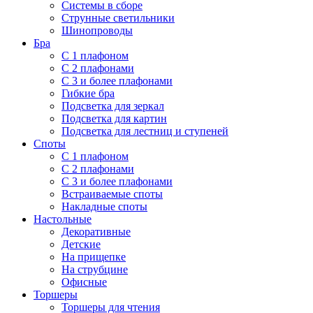
Системы в сборе
Струнные светильники
Шинопроводы
Бра
С 1 плафоном
С 2 плафонами
С 3 и более плафонами
Гибкие бра
Подсветка для зеркал
Подсветка для картин
Подсветка для лестниц и ступеней
Споты
С 1 плафоном
С 2 плафонами
С 3 и более плафонами
Встраиваемые споты
Накладные споты
Настольные
Декоративные
Детские
На прищепке
На струбцине
Офисные
Торшеры
Торшеры для чтения