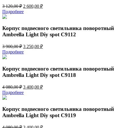
Первоначальная
Текущая
3 120,00
₽
2 600,00
₽
цена
цена:
Подробнее
составляла
2
3
600,00 ₽.
120,00 ₽.
Корпус подвесного светильника поворотный
Ambrella Light Diy spot C9112
Первоначальная
Текущая
3 900,00
₽
3 250,00
₽
цена
цена:
Подробнее
составляла
3
3
250,00 ₽.
900,00 ₽.
Корпус подвесного светильника поворотный
Ambrella Light Diy spot C9118
Первоначальная
Текущая
4 080,00
₽
3 400,00
₽
цена
цена:
Подробнее
составляла
3
4
400,00 ₽.
080,00 ₽.
Корпус подвесного светильника поворотный
Ambrella Light Diy spot C9119
Первоначальная
Текущая
4 080,00
₽
3 400,00
₽