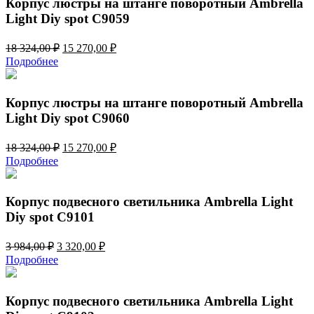
Корпус люстры на штанге поворотный Ambrella
Light Diy spot C9059
Первоначальная
Текущая
18 324,00
₽
15 270,00
₽
цена
цена:
Подробнее
составляла
15
18
270,00 ₽.
324,00 ₽.
Корпус люстры на штанге поворотный Ambrella
Light Diy spot C9060
Первоначальная
Текущая
18 324,00
₽
15 270,00
₽
цена
цена:
Подробнее
составляла
15
18
270,00 ₽.
324,00 ₽.
Корпус подвесного светильника Ambrella Light
Diy spot C9101
Первоначальная
Текущая
3 984,00
₽
3 320,00
₽
цена
цена:
Подробнее
составляла
3
3
320,00 ₽.
984,00 ₽.
Корпус подвесного светильника Ambrella Light