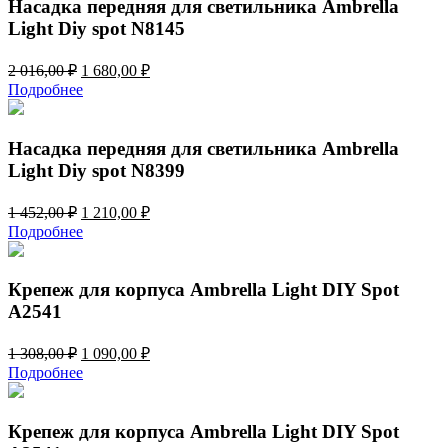
016,00 ₽.
Насадка передняя для светильника Ambrella
Light Diy spot N8145
Первоначальная
Текущая
2 016,00
₽
1 680,00
₽
цена
цена:
Подробнее
составляла
1
2
680,00 ₽.
016,00 ₽.
Насадка передняя для светильника Ambrella
Light Diy spot N8399
Первоначальная
Текущая
1 452,00
₽
1 210,00
₽
цена
цена:
Подробнее
составляла
1
1
210,00 ₽.
452,00 ₽.
Крепеж для корпуса Ambrella Light DIY Spot
A2541
Первоначальная
Текущая
1 308,00
₽
1 090,00
₽
цена
цена:
Подробнее
составляла
1
1
090,00 ₽.
308,00 ₽.
Крепеж для корпуса Ambrella Light DIY Spot