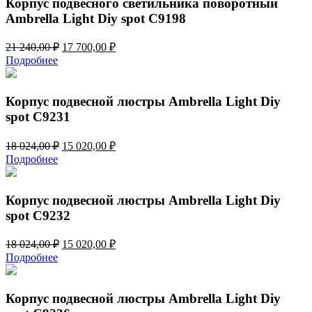
Корпус подвесного светильника поворотный
Ambrella Light Diy spot C9198
Первоначальная
Текущая
21 240,00
₽
17 700,00
₽
цена
цена:
Подробнее
составляла
17
21
700,00 ₽.
240,00 ₽.
Корпус подвесной люстры Ambrella Light Diy
spot C9231
Первоначальная
Текущая
18 024,00
₽
15 020,00
₽
цена
цена:
Подробнее
составляла
15
18
020,00 ₽.
024,00 ₽.
Корпус подвесной люстры Ambrella Light Diy
spot C9232
Первоначальная
Текущая
18 024,00
₽
15 020,00
₽
цена
цена:
Подробнее
составляла
15
18
020,00 ₽.
024,00 ₽.
Корпус подвесной люстры Ambrella Light Diy