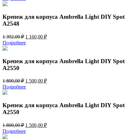
составляла
1
1
160,00 ₽.
392,00 ₽.
Крепеж для корпуса Ambrella Light DIY Spot
A2548
Первоначальная
Текущая
1 392,00
₽
1 160,00
₽
цена
цена:
Подробнее
составляла
1
1
160,00 ₽.
392,00 ₽.
Крепеж для корпуса Ambrella Light DIY Spot
A2550
Первоначальная
Текущая
1 800,00
₽
1 500,00
₽
цена
цена:
Подробнее
составляла
1
1
500,00 ₽.
800,00 ₽.
Крепеж для корпуса Ambrella Light DIY Spot
A2550
Первоначальная
Текущая
1 800,00
₽
1 500,00
₽
цена
цена:
Подробнее
составляла
1