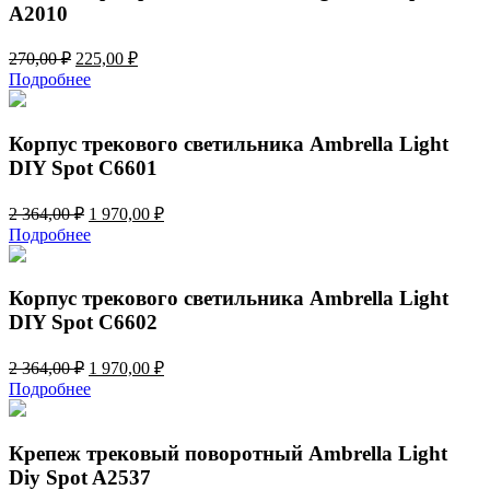
A2010
Первоначальная
Текущая
270,00
₽
225,00
₽
цена
цена:
Подробнее
составляла
225,00 ₽.
270,00 ₽.
Корпус трекового светильника Ambrella Light
DIY Spot C6601
Первоначальная
Текущая
2 364,00
₽
1 970,00
₽
цена
цена:
Подробнее
составляла
1
2
970,00 ₽.
364,00 ₽.
Корпус трекового светильника Ambrella Light
DIY Spot C6602
Первоначальная
Текущая
2 364,00
₽
1 970,00
₽
цена
цена:
Подробнее
составляла
1
2
970,00 ₽.
364,00 ₽.
Крепеж трековый поворотный Ambrella Light
Diy Spot A2537