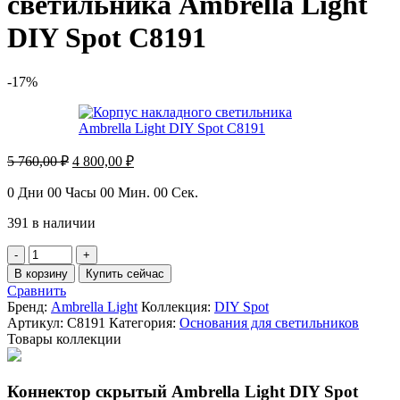
светильника Ambrella Light
DIY Spot C8191
-17%
Первоначальная
Текущая
5 760,00
₽
4 800,00
₽
цена
цена:
составляла
4
0
Дни
00
Часы
00
Мин.
00
Сек.
5
800,00 ₽.
391 в наличии
760,00 ₽.
Количество
товара
В корзину
Купить сейчас
Корпус
Сравнить
накладного
Бренд:
Ambrella Light
Коллекция:
DIY Spot
светильника
Артикул:
C8191
Категория:
Основания для светильников
Ambrella
Товары коллекции
Light
DIY
Spot
Коннектор скрытый Ambrella Light DIY Spot
C8191