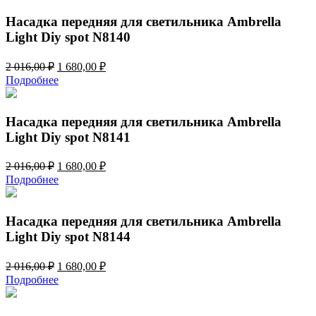
1
280,00 ₽.
536,00 ₽.
Насадка передняя для светильника Ambrella
Light Diy spot N8140
Первоначальная
Текущая
2 016,00
₽
1 680,00
₽
цена
цена:
Подробнее
составляла
1
2
680,00 ₽.
016,00 ₽.
Насадка передняя для светильника Ambrella
Light Diy spot N8141
Первоначальная
Текущая
2 016,00
₽
1 680,00
₽
цена
цена:
Подробнее
составляла
1
2
680,00 ₽.
016,00 ₽.
Насадка передняя для светильника Ambrella
Light Diy spot N8144
Первоначальная
Текущая
2 016,00
₽
1 680,00
₽
цена
цена:
Подробнее
составляла
1
2
680,00 ₽.