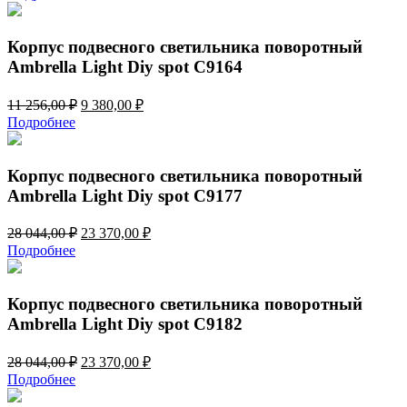
составляла
9
11
380,00 ₽.
256,00 ₽.
Корпус подвесного светильника поворотный
Ambrella Light Diy spot C9164
Первоначальная
Текущая
11 256,00
₽
9 380,00
₽
цена
цена:
Подробнее
составляла
9
11
380,00 ₽.
256,00 ₽.
Корпус подвесного светильника поворотный
Ambrella Light Diy spot C9177
Первоначальная
Текущая
28 044,00
₽
23 370,00
₽
цена
цена:
Подробнее
составляла
23
28
370,00 ₽.
044,00 ₽.
Корпус подвесного светильника поворотный
Ambrella Light Diy spot C9182
Первоначальная
Текущая
28 044,00
₽
23 370,00
₽
цена
цена:
Подробнее
составляла
23