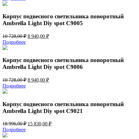
составляла
6
7
570,00 ₽.
884,00 ₽.
Корпус подвесного светильника поворотный
Ambrella Light Diy spot C9005
Первоначальная
Текущая
10 728,00
₽
8 940,00
₽
цена
цена:
Подробнее
составляла
8
10
940,00 ₽.
728,00 ₽.
Корпус подвесного светильника поворотный
Ambrella Light Diy spot C9006
Первоначальная
Текущая
10 728,00
₽
8 940,00
₽
цена
цена:
Подробнее
составляла
8
10
940,00 ₽.
728,00 ₽.
Корпус подвесного светильника поворотный
Ambrella Light Diy spot C9021
Первоначальная
Текущая
18 996,00
₽
15 830,00
₽
цена
цена:
Подробнее
составляла
15