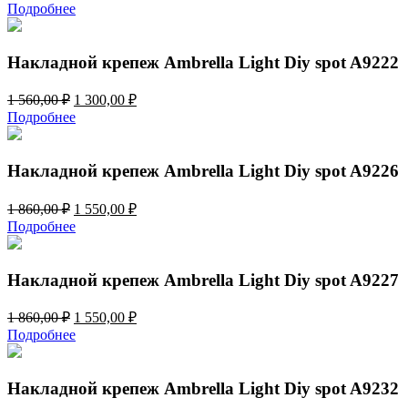
цена
цена:
Подробнее
составляла
1
1
300,00 ₽.
560,00 ₽.
Накладной крепеж Ambrella Light Diy spot A9222
Первоначальная
Текущая
1 560,00
₽
1 300,00
₽
цена
цена:
Подробнее
составляла
1
1
300,00 ₽.
560,00 ₽.
Накладной крепеж Ambrella Light Diy spot A9226
Первоначальная
Текущая
1 860,00
₽
1 550,00
₽
цена
цена:
Подробнее
составляла
1
1
550,00 ₽.
860,00 ₽.
Накладной крепеж Ambrella Light Diy spot A9227
Первоначальная
Текущая
1 860,00
₽
1 550,00
₽
цена
цена:
Подробнее
составляла
1
1
550,00 ₽.
860,00 ₽.
Накладной крепеж Ambrella Light Diy spot A9232