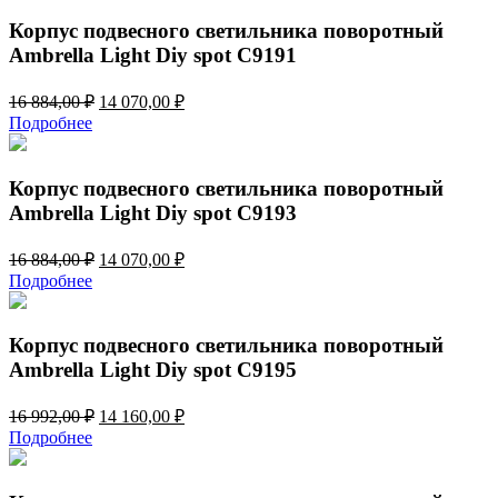
28
370,00 ₽.
044,00 ₽.
Корпус подвесного светильника поворотный
Ambrella Light Diy spot C9191
Первоначальная
Текущая
16 884,00
₽
14 070,00
₽
цена
цена:
Подробнее
составляла
14
16
070,00 ₽.
884,00 ₽.
Корпус подвесного светильника поворотный
Ambrella Light Diy spot C9193
Первоначальная
Текущая
16 884,00
₽
14 070,00
₽
цена
цена:
Подробнее
составляла
14
16
070,00 ₽.
884,00 ₽.
Корпус подвесного светильника поворотный
Ambrella Light Diy spot C9195
Первоначальная
Текущая
16 992,00
₽
14 160,00
₽
цена
цена:
Подробнее
составляла
14
16
160,00 ₽.
992,00 ₽.