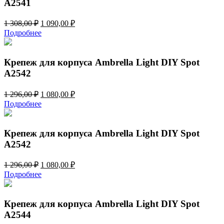
A2541
Первоначальная
Текущая
1 308,00
₽
1 090,00
₽
цена
цена:
Подробнее
составляла
1
1
090,00 ₽.
308,00 ₽.
Крепеж для корпуса Ambrella Light DIY Spot
A2542
Первоначальная
Текущая
1 296,00
₽
1 080,00
₽
цена
цена:
Подробнее
составляла
1
1
080,00 ₽.
296,00 ₽.
Крепеж для корпуса Ambrella Light DIY Spot
A2542
Первоначальная
Текущая
1 296,00
₽
1 080,00
₽
цена
цена:
Подробнее
составляла
1
1
080,00 ₽.
296,00 ₽.
Крепеж для корпуса Ambrella Light DIY Spot
A2544