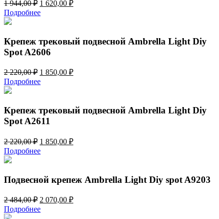
Первоначальная
Текущая
1 944,00
₽
1 620,00
₽
цена
цена:
Подробнее
составляла
1
1
620,00 ₽.
944,00 ₽.
Крепеж трековый подвесной Ambrella Light Diy
Spot A2606
Первоначальная
Текущая
2 220,00
₽
1 850,00
₽
цена
цена:
Подробнее
составляла
1
2
850,00 ₽.
220,00 ₽.
Крепеж трековый подвесной Ambrella Light Diy
Spot A2611
Первоначальная
Текущая
2 220,00
₽
1 850,00
₽
цена
цена:
Подробнее
составляла
1
2
850,00 ₽.
220,00 ₽.
Подвесной крепеж Ambrella Light Diy spot A9203
Первоначальная
Текущая
2 484,00
₽
2 070,00
₽
цена
цена:
Подробнее
составляла
2