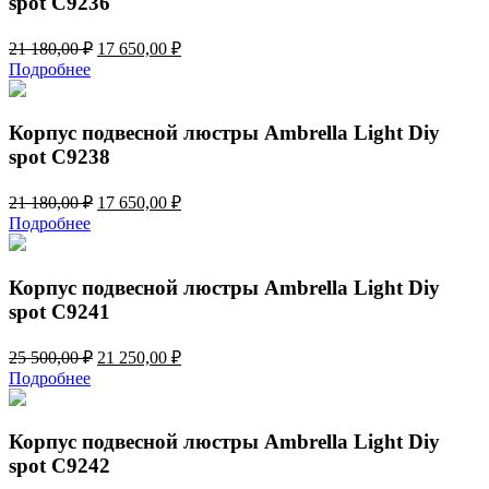
spot C9236
Первоначальная
Текущая
21 180,00
₽
17 650,00
₽
цена
цена:
Подробнее
составляла
17
21
650,00 ₽.
180,00 ₽.
Корпус подвесной люстры Ambrella Light Diy
spot C9238
Первоначальная
Текущая
21 180,00
₽
17 650,00
₽
цена
цена:
Подробнее
составляла
17
21
650,00 ₽.
180,00 ₽.
Корпус подвесной люстры Ambrella Light Diy
spot C9241
Первоначальная
Текущая
25 500,00
₽
21 250,00
₽
цена
цена:
Подробнее
составляла
21
25
250,00 ₽.
500,00 ₽.
Корпус подвесной люстры Ambrella Light Diy
spot C9242