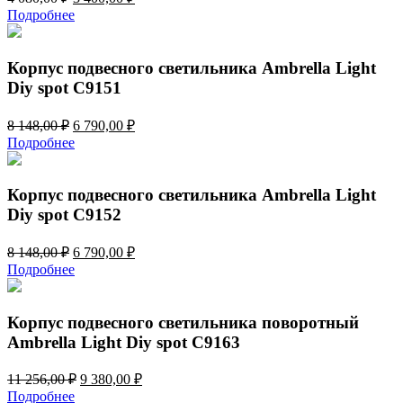
цена
цена:
Подробнее
составляла
3
4
400,00 ₽.
080,00 ₽.
Корпус подвесного светильника Ambrella Light
Diy spot C9151
Первоначальная
Текущая
8 148,00
₽
6 790,00
₽
цена
цена:
Подробнее
составляла
6
8
790,00 ₽.
148,00 ₽.
Корпус подвесного светильника Ambrella Light
Diy spot C9152
Первоначальная
Текущая
8 148,00
₽
6 790,00
₽
цена
цена:
Подробнее
составляла
6
8
790,00 ₽.
148,00 ₽.
Корпус подвесного светильника поворотный
Ambrella Light Diy spot C9163
Первоначальная
Текущая
11 256,00
₽
9 380,00
₽
цена
цена:
Подробнее