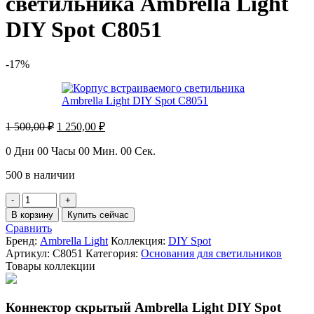
светильника Ambrella Light
DIY Spot C8051
-17%
Первоначальная
Текущая
1 500,00
₽
1 250,00
₽
цена
цена:
составляла
1
0
Дни
00
Часы
00
Мин.
00
Сек.
1
250,00 ₽.
500 в наличии
500,00 ₽.
Количество
товара
В корзину
Купить сейчас
Корпус
Сравнить
встраиваемого
Бренд:
Ambrella Light
Коллекция:
DIY Spot
светильника
Артикул:
C8051
Категория:
Основания для светильников
Ambrella
Товары коллекции
Light
DIY
Spot
Коннектор скрытый Ambrella Light DIY Spot
C8051