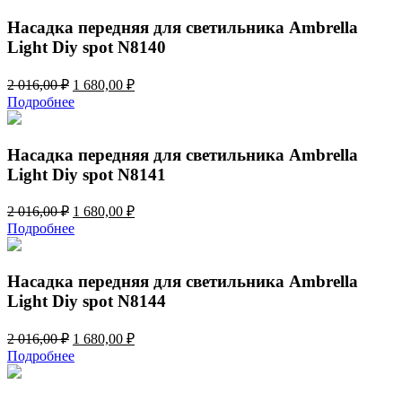
1
280,00 ₽.
536,00 ₽.
Насадка передняя для светильника Ambrella
Light Diy spot N8140
Первоначальная
Текущая
2 016,00
₽
1 680,00
₽
цена
цена:
Подробнее
составляла
1
2
680,00 ₽.
016,00 ₽.
Насадка передняя для светильника Ambrella
Light Diy spot N8141
Первоначальная
Текущая
2 016,00
₽
1 680,00
₽
цена
цена:
Подробнее
составляла
1
2
680,00 ₽.
016,00 ₽.
Насадка передняя для светильника Ambrella
Light Diy spot N8144
Первоначальная
Текущая
2 016,00
₽
1 680,00
₽
цена
цена:
Подробнее
составляла
1
2
680,00 ₽.