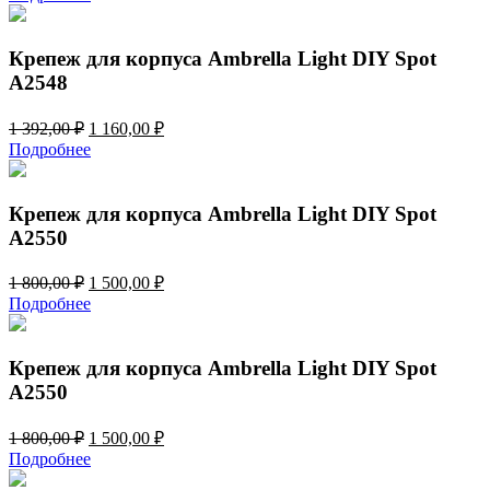
составляла
1
1
160,00 ₽.
392,00 ₽.
Крепеж для корпуса Ambrella Light DIY Spot
A2548
Первоначальная
Текущая
1 392,00
₽
1 160,00
₽
цена
цена:
Подробнее
составляла
1
1
160,00 ₽.
392,00 ₽.
Крепеж для корпуса Ambrella Light DIY Spot
A2550
Первоначальная
Текущая
1 800,00
₽
1 500,00
₽
цена
цена:
Подробнее
составляла
1
1
500,00 ₽.
800,00 ₽.
Крепеж для корпуса Ambrella Light DIY Spot
A2550
Первоначальная
Текущая
1 800,00
₽
1 500,00
₽
цена
цена:
Подробнее
составляла
1