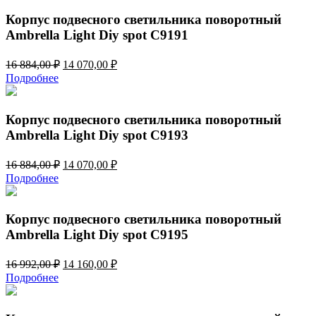
28
370,00 ₽.
044,00 ₽.
Корпус подвесного светильника поворотный
Ambrella Light Diy spot C9191
Первоначальная
Текущая
16 884,00
₽
14 070,00
₽
цена
цена:
Подробнее
составляла
14
16
070,00 ₽.
884,00 ₽.
Корпус подвесного светильника поворотный
Ambrella Light Diy spot C9193
Первоначальная
Текущая
16 884,00
₽
14 070,00
₽
цена
цена:
Подробнее
составляла
14
16
070,00 ₽.
884,00 ₽.
Корпус подвесного светильника поворотный
Ambrella Light Diy spot C9195
Первоначальная
Текущая
16 992,00
₽
14 160,00
₽
цена
цена:
Подробнее
составляла
14
16
160,00 ₽.
992,00 ₽.