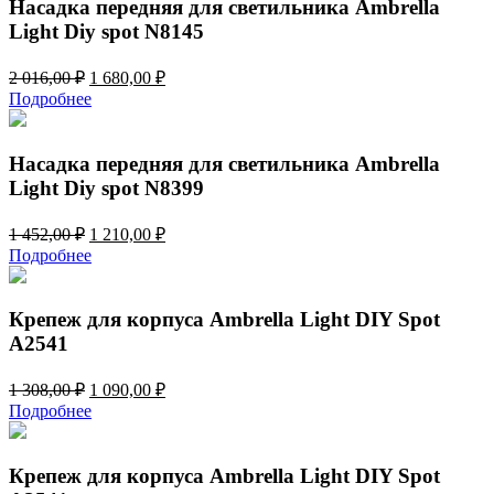
016,00 ₽.
Насадка передняя для светильника Ambrella
Light Diy spot N8145
Первоначальная
Текущая
2 016,00
₽
1 680,00
₽
цена
цена:
Подробнее
составляла
1
2
680,00 ₽.
016,00 ₽.
Насадка передняя для светильника Ambrella
Light Diy spot N8399
Первоначальная
Текущая
1 452,00
₽
1 210,00
₽
цена
цена:
Подробнее
составляла
1
1
210,00 ₽.
452,00 ₽.
Крепеж для корпуса Ambrella Light DIY Spot
A2541
Первоначальная
Текущая
1 308,00
₽
1 090,00
₽
цена
цена:
Подробнее
составляла
1
1
090,00 ₽.
308,00 ₽.
Крепеж для корпуса Ambrella Light DIY Spot