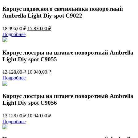
18
830,00 ₽.
996,00 ₽.
Корпус подвесного светильника поворотный
Ambrella Light Diy spot C9022
Первоначальная
Текущая
18 996,00
₽
15 830,00
₽
цена
цена:
Подробнее
составляла
15
18
830,00 ₽.
996,00 ₽.
Корпус люстры на штанге поворотный Ambrella
Light Diy spot C9055
Первоначальная
Текущая
13 128,00
₽
10 940,00
₽
цена
цена:
Подробнее
составляла
10
13
940,00 ₽.
128,00 ₽.
Корпус люстры на штанге поворотный Ambrella
Light Diy spot C9056
Первоначальная
Текущая
13 128,00
₽
10 940,00
₽
цена
цена:
Подробнее
составляла
10
13
940,00 ₽.
128,00 ₽.