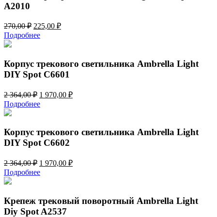
A2010
Первоначальная
Текущая
270,00
₽
225,00
₽
цена
цена:
Подробнее
составляла
225,00 ₽.
270,00 ₽.
Корпус трекового светильника Ambrella Light
DIY Spot C6601
Первоначальная
Текущая
2 364,00
₽
1 970,00
₽
цена
цена:
Подробнее
составляла
1
2
970,00 ₽.
364,00 ₽.
Корпус трекового светильника Ambrella Light
DIY Spot C6602
Первоначальная
Текущая
2 364,00
₽
1 970,00
₽
цена
цена:
Подробнее
составляла
1
2
970,00 ₽.
364,00 ₽.
Крепеж трековый поворотный Ambrella Light
Diy Spot A2537