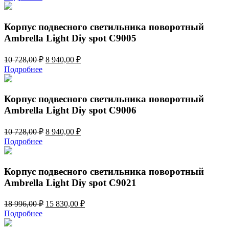
составляла
6
7
570,00 ₽.
884,00 ₽.
Корпус подвесного светильника поворотный
Ambrella Light Diy spot C9005
Первоначальная
Текущая
10 728,00
₽
8 940,00
₽
цена
цена:
Подробнее
составляла
8
10
940,00 ₽.
728,00 ₽.
Корпус подвесного светильника поворотный
Ambrella Light Diy spot C9006
Первоначальная
Текущая
10 728,00
₽
8 940,00
₽
цена
цена:
Подробнее
составляла
8
10
940,00 ₽.
728,00 ₽.
Корпус подвесного светильника поворотный
Ambrella Light Diy spot C9021
Первоначальная
Текущая
18 996,00
₽
15 830,00
₽
цена
цена:
Подробнее
составляла
15