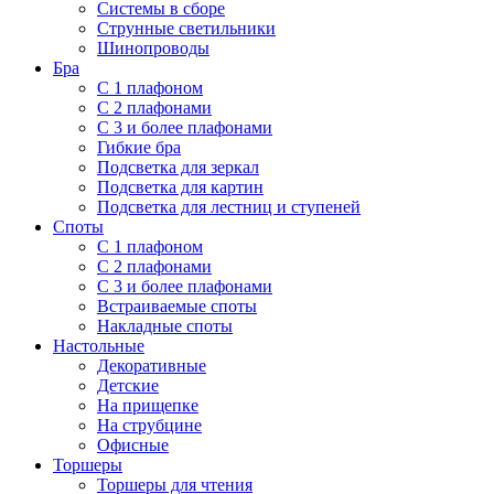
Системы в сборе
Струнные светильники
Шинопроводы
Бра
С 1 плафоном
С 2 плафонами
С 3 и более плафонами
Гибкие бра
Подсветка для зеркал
Подсветка для картин
Подсветка для лестниц и ступеней
Споты
С 1 плафоном
С 2 плафонами
С 3 и более плафонами
Встраиваемые споты
Накладные споты
Настольные
Декоративные
Детские
На прищепке
На струбцине
Офисные
Торшеры
Торшеры для чтения