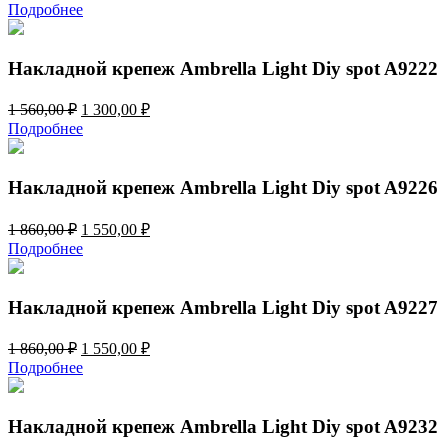
цена
цена:
Подробнее
составляла
1
1
300,00 ₽.
560,00 ₽.
Накладной крепеж Ambrella Light Diy spot A9222
Первоначальная
Текущая
1 560,00
₽
1 300,00
₽
цена
цена:
Подробнее
составляла
1
1
300,00 ₽.
560,00 ₽.
Накладной крепеж Ambrella Light Diy spot A9226
Первоначальная
Текущая
1 860,00
₽
1 550,00
₽
цена
цена:
Подробнее
составляла
1
1
550,00 ₽.
860,00 ₽.
Накладной крепеж Ambrella Light Diy spot A9227
Первоначальная
Текущая
1 860,00
₽
1 550,00
₽
цена
цена:
Подробнее
составляла
1
1
550,00 ₽.
860,00 ₽.
Накладной крепеж Ambrella Light Diy spot A9232