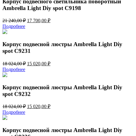
Корпус подвесного светильника поворотный
Ambrella Light Diy spot C9198
Первоначальная
Текущая
21 240,00
₽
17 700,00
₽
цена
цена:
Подробнее
составляла
17
21
700,00 ₽.
240,00 ₽.
Корпус подвесной люстры Ambrella Light Diy
spot C9231
Первоначальная
Текущая
18 024,00
₽
15 020,00
₽
цена
цена:
Подробнее
составляла
15
18
020,00 ₽.
024,00 ₽.
Корпус подвесной люстры Ambrella Light Diy
spot C9232
Первоначальная
Текущая
18 024,00
₽
15 020,00
₽
цена
цена:
Подробнее
составляла
15
18
020,00 ₽.
024,00 ₽.
Корпус подвесной люстры Ambrella Light Diy