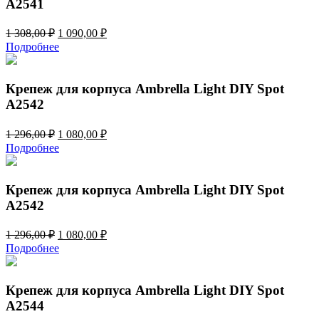
A2541
Первоначальная
Текущая
1 308,00
₽
1 090,00
₽
цена
цена:
Подробнее
составляла
1
1
090,00 ₽.
308,00 ₽.
Крепеж для корпуса Ambrella Light DIY Spot
A2542
Первоначальная
Текущая
1 296,00
₽
1 080,00
₽
цена
цена:
Подробнее
составляла
1
1
080,00 ₽.
296,00 ₽.
Крепеж для корпуса Ambrella Light DIY Spot
A2542
Первоначальная
Текущая
1 296,00
₽
1 080,00
₽
цена
цена:
Подробнее
составляла
1
1
080,00 ₽.
296,00 ₽.
Крепеж для корпуса Ambrella Light DIY Spot
A2544