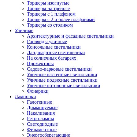
Торшеры изогнутые
Торшеры на треноге
Торшеры с 1 плафоном
Торшеры с 2 и более плафонами
Торшеры со столиком
Уличные
Архитектурные и фасадные светильники
Гирлянды уличные
Консольные светильники
Ландшафтные светильники
На солнечных батареях
Прожекторы
Садово-парковые светильники
Уличные настенные светильники
Уличные подвесные светильники
Уличные потолочные светильники
Фонарики
Лампочки
Галогенные
Диммируемые
Накаливания
Ретро-лампы
Светодиодные
Филаментные
Энергосберегающие