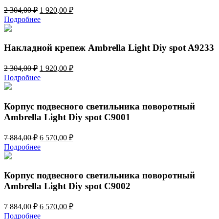
Первоначальная
Текущая
2 304,00
₽
1 920,00
₽
цена
цена:
Подробнее
составляла
1
2
920,00 ₽.
304,00 ₽.
Накладной крепеж Ambrella Light Diy spot A9233
Первоначальная
Текущая
2 304,00
₽
1 920,00
₽
цена
цена:
Подробнее
составляла
1
2
920,00 ₽.
304,00 ₽.
Корпус подвесного светильника поворотный
Ambrella Light Diy spot C9001
Первоначальная
Текущая
7 884,00
₽
6 570,00
₽
цена
цена:
Подробнее
составляла
6
7
570,00 ₽.
884,00 ₽.
Корпус подвесного светильника поворотный
Ambrella Light Diy spot C9002
Первоначальная
Текущая
7 884,00
₽
6 570,00
₽
цена
цена:
Подробнее