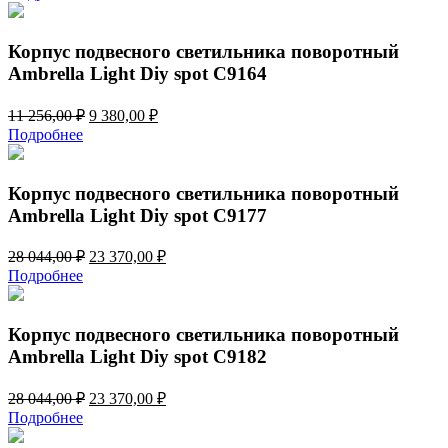
составляла
9
11
380,00 ₽.
256,00 ₽.
Корпус подвесного светильника поворотный
Ambrella Light Diy spot C9164
Первоначальная
Текущая
11 256,00
₽
9 380,00
₽
цена
цена:
Подробнее
составляла
9
11
380,00 ₽.
256,00 ₽.
Корпус подвесного светильника поворотный
Ambrella Light Diy spot C9177
Первоначальная
Текущая
28 044,00
₽
23 370,00
₽
цена
цена:
Подробнее
составляла
23
28
370,00 ₽.
044,00 ₽.
Корпус подвесного светильника поворотный
Ambrella Light Diy spot C9182
Первоначальная
Текущая
28 044,00
₽
23 370,00
₽
цена
цена:
Подробнее
составляла
23