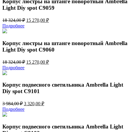
Корпус люстры на штанге поворотный Ambrella
Light Diy spot C9059
Первоначальная
Текущая
18 324,00
₽
15 270,00
₽
цена
цена:
Подробнее
составляла
15
18
270,00 ₽.
324,00 ₽.
Корпус люстры на штанге поворотный Ambrella
Light Diy spot C9060
Первоначальная
Текущая
18 324,00
₽
15 270,00
₽
цена
цена:
Подробнее
составляла
15
18
270,00 ₽.
324,00 ₽.
Корпус подвесного светильника Ambrella Light
Diy spot C9101
Первоначальная
Текущая
3 984,00
₽
3 320,00
₽
цена
цена:
Подробнее
составляла
3
3
320,00 ₽.
984,00 ₽.
Корпус подвесного светильника Ambrella Light