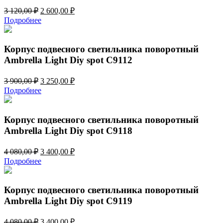
Первоначальная
Текущая
3 120,00
₽
2 600,00
₽
цена
цена:
Подробнее
составляла
2
3
600,00 ₽.
120,00 ₽.
Корпус подвесного светильника поворотный
Ambrella Light Diy spot C9112
Первоначальная
Текущая
3 900,00
₽
3 250,00
₽
цена
цена:
Подробнее
составляла
3
3
250,00 ₽.
900,00 ₽.
Корпус подвесного светильника поворотный
Ambrella Light Diy spot C9118
Первоначальная
Текущая
4 080,00
₽
3 400,00
₽
цена
цена:
Подробнее
составляла
3
4
400,00 ₽.
080,00 ₽.
Корпус подвесного светильника поворотный
Ambrella Light Diy spot C9119
Первоначальная
Текущая
4 080,00
₽
3 400,00
₽