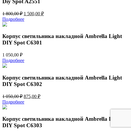
Diy Spot A2551
Первоначальная
Текущая
1 800,00
₽
1 500,00
₽
цена
цена:
Подробнее
составляла
1
1
500,00 ₽.
800,00 ₽.
Корпус светильника накладной Ambrella Light
DIY Spot C6301
1 050,00
₽
Подробнее
Корпус светильника накладной Ambrella Light
DIY Spot C6302
Первоначальная
Текущая
1 050,00
₽
875,00
₽
цена
цена:
Подробнее
составляла
875,00 ₽.
1
050,00 ₽.
Корпус светильника накладной Ambrella Light
DIY Spot C6303