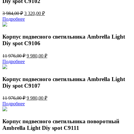
Diy spot C9102
Первоначальная
Текущая
3 984,00
₽
3 320,00
₽
цена
цена:
Подробнее
составляла
3
3
320,00 ₽.
984,00 ₽.
Корпус подвесного светильника Ambrella Light
Diy spot C9106
Первоначальная
Текущая
11 976,00
₽
9 980,00
₽
цена
цена:
Подробнее
составляла
9
11
980,00 ₽.
976,00 ₽.
Корпус подвесного светильника Ambrella Light
Diy spot C9107
Первоначальная
Текущая
11 976,00
₽
9 980,00
₽
цена
цена:
Подробнее
составляла
9
11
980,00 ₽.
976,00 ₽.
Корпус подвесного светильника поворотный
Ambrella Light Diy spot C9111