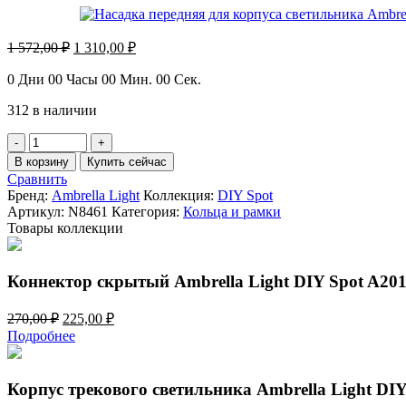
Первоначальная
Текущая
1 572,00
₽
1 310,00
₽
цена
цена:
составляла
1
0
Дни
00
Часы
00
Мин.
00
Сек.
1
310,00 ₽.
312 в наличии
572,00 ₽.
Количество
товара
В корзину
Купить сейчас
Насадка
Сравнить
передняя
Бренд:
Ambrella Light
Коллекция:
DIY Spot
для
Артикул:
N8461
Категория:
Кольца и рамки
корпуса
Товары коллекции
светильника
Ambrella
Light
Коннектор скрытый Ambrella Light DIY Spot A20
DIY
Spot
Первоначальная
Текущая
270,00
₽
225,00
₽
N8461
цена
цена:
Подробнее
составляла
225,00 ₽.
270,00 ₽.
Корпус трекового светильника Ambrella Light DI