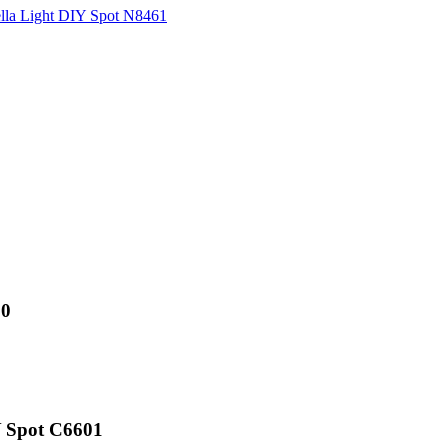
10
Y Spot C6601