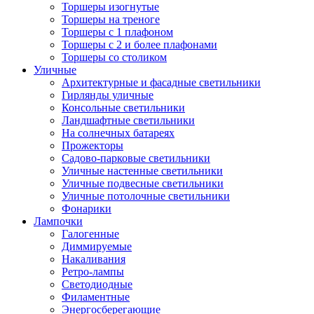
Торшеры изогнутые
Торшеры на треноге
Торшеры с 1 плафоном
Торшеры с 2 и более плафонами
Торшеры со столиком
Уличные
Архитектурные и фасадные светильники
Гирлянды уличные
Консольные светильники
Ландшафтные светильники
На солнечных батареях
Прожекторы
Садово-парковые светильники
Уличные настенные светильники
Уличные подвесные светильники
Уличные потолочные светильники
Фонарики
Лампочки
Галогенные
Диммируемые
Накаливания
Ретро-лампы
Светодиодные
Филаментные
Энергосберегающие