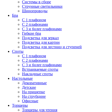
Системы в сборе
Струнные светильники
Шинопроводы
Бра
С 1 плафоном
С 2 плафонами
С 3 и более плафонами
Гибкие бра
Подсветка для зеркал
Подсветка для картин
Подсветка для лестниц и ступеней
Споты
С 1 плафоном
С 2 плафонами
С 3 и более плафонами
Встраиваемые споты
Накладные споты
Настольные
Декоративные
Детские
На прищепке
На струбцине
Офисные
Торшеры
Торшеры для чтения