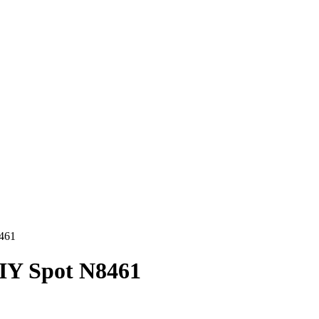
8461
IY Spot N8461