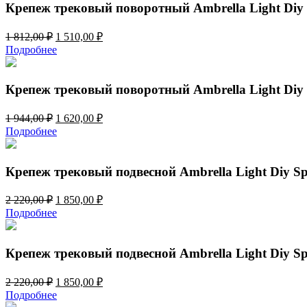
812,00 ₽.
Крепеж трековый поворотный Ambrella Light Diy
Первоначальная
Текущая
1 812,00
₽
1 510,00
₽
цена
цена:
Подробнее
составляла
1
1
510,00 ₽.
812,00 ₽.
Крепеж трековый поворотный Ambrella Light Diy
Первоначальная
Текущая
1 944,00
₽
1 620,00
₽
цена
цена:
Подробнее
составляла
1
1
620,00 ₽.
944,00 ₽.
Крепеж трековый подвесной Ambrella Light Diy S
Первоначальная
Текущая
2 220,00
₽
1 850,00
₽
цена
цена:
Подробнее
составляла
1
2
850,00 ₽.
220,00 ₽.
Крепеж трековый подвесной Ambrella Light Diy S
Первоначальная
Текущая
2 220,00
₽
1 850,00
₽
цена
цена:
Подробнее
составляла
1