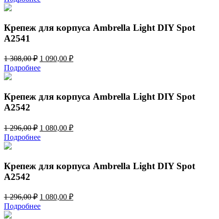
составляла
1
1
090,00 ₽.
308,00 ₽.
Крепеж для корпуса Ambrella Light DIY Spot
A2541
Первоначальная
Текущая
1 308,00
₽
1 090,00
₽
цена
цена:
Подробнее
составляла
1
1
090,00 ₽.
308,00 ₽.
Крепеж для корпуса Ambrella Light DIY Spot
A2542
Первоначальная
Текущая
1 296,00
₽
1 080,00
₽
цена
цена:
Подробнее
составляла
1
1
080,00 ₽.
296,00 ₽.
Крепеж для корпуса Ambrella Light DIY Spot
A2542
Первоначальная
Текущая
1 296,00
₽
1 080,00
₽
цена
цена:
Подробнее
составляла
1