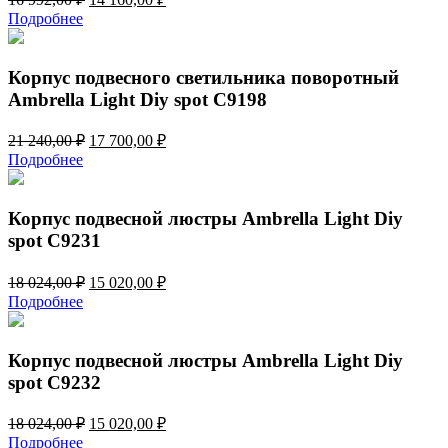
цена
цена:
Подробнее
составляла
14
16
160,00 ₽.
992,00 ₽.
Корпус подвесного светильника поворотный
Ambrella Light Diy spot C9198
Первоначальная
Текущая
21 240,00
₽
17 700,00
₽
цена
цена:
Подробнее
составляла
17
21
700,00 ₽.
240,00 ₽.
Корпус подвесной люстры Ambrella Light Diy
spot C9231
Первоначальная
Текущая
18 024,00
₽
15 020,00
₽
цена
цена:
Подробнее
составляла
15
18
020,00 ₽.
024,00 ₽.
Корпус подвесной люстры Ambrella Light Diy
spot C9232
Первоначальная
Текущая
18 024,00
₽
15 020,00
₽
цена
цена:
Подробнее