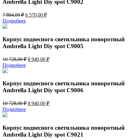
Ambrella Light Diy spot C9002
Первоначальная
Текущая
7 884,00
₽
6 570,00
₽
цена
цена:
Подробнее
составляла
6
7
570,00 ₽.
884,00 ₽.
Корпус подвесного светильника поворотный
Ambrella Light Diy spot C9005
Первоначальная
Текущая
10 728,00
₽
8 940,00
₽
цена
цена:
Подробнее
составляла
8
10
940,00 ₽.
728,00 ₽.
Корпус подвесного светильника поворотный
Ambrella Light Diy spot C9006
Первоначальная
Текущая
10 728,00
₽
8 940,00
₽
цена
цена:
Подробнее
составляла
8
10
940,00 ₽.
728,00 ₽.
Корпус подвесного светильника поворотный
Ambrella Light Diy spot C9021