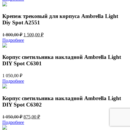
составляла
1
1
340,00 ₽.
608,00 ₽.
Крепеж трековый для корпуса Ambrella Light
Diy Spot A2551
Первоначальная
Текущая
1 800,00
₽
1 500,00
₽
цена
цена:
Подробнее
составляла
1
1
500,00 ₽.
800,00 ₽.
Корпус светильника накладной Ambrella Light
DIY Spot C6301
1 050,00
₽
Подробнее
Корпус светильника накладной Ambrella Light
DIY Spot C6302
Первоначальная
Текущая
1 050,00
₽
875,00
₽
цена
цена:
Подробнее
составляла
875,00 ₽.