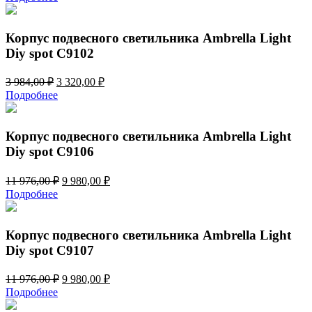
составляла
3
3
320,00 ₽.
984,00 ₽.
Корпус подвесного светильника Ambrella Light
Diy spot C9102
Первоначальная
Текущая
3 984,00
₽
3 320,00
₽
цена
цена:
Подробнее
составляла
3
3
320,00 ₽.
984,00 ₽.
Корпус подвесного светильника Ambrella Light
Diy spot C9106
Первоначальная
Текущая
11 976,00
₽
9 980,00
₽
цена
цена:
Подробнее
составляла
9
11
980,00 ₽.
976,00 ₽.
Корпус подвесного светильника Ambrella Light
Diy spot C9107
Первоначальная
Текущая
11 976,00
₽
9 980,00
₽
цена
цена:
Подробнее
составляла
9