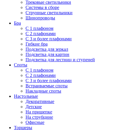
Трековые светильники
Системы в сборе
Струнные светильники
Шинопроводы
Бра
С 1 плафоном
С 2 плафонами
С 3 и более плафонами
Гибкие бра
Подсветка для зеркал
Подсветка для картин
Подсветка для лестниц и ступеней
Споты
С 1 плафоном
С 2 плафонами
С 3 и более плафонами
Встраиваемые споты
Накладные споты
Настольные
Декоративные
Детские
На прищепке
На струбцине
Офисные
Торшеры