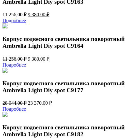
Ambrella Light Diy spot C9163
Первоначальная
Текущая
11 256,00
₽
9 380,00
₽
цена
цена:
Подробнее
составляла
9
11
380,00 ₽.
256,00 ₽.
Корпус подвесного светильника поворотный
Ambrella Light Diy spot C9164
Первоначальная
Текущая
11 256,00
₽
9 380,00
₽
цена
цена:
Подробнее
составляла
9
11
380,00 ₽.
256,00 ₽.
Корпус подвесного светильника поворотный
Ambrella Light Diy spot C9177
Первоначальная
Текущая
28 044,00
₽
23 370,00
₽
цена
цена:
Подробнее
составляла
23
28
370,00 ₽.
044,00 ₽.
Корпус подвесного светильника поворотный
Ambrella Light Diy spot C9182