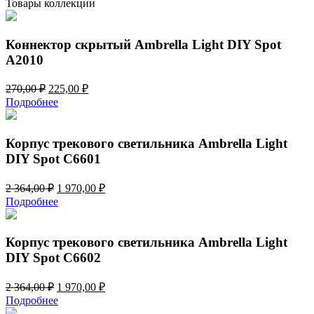
Товары коллекции
светильника
Ambrella
Light
Коннектор скрытый Ambrella Light DIY Spot
DIY
A2010
Spot
N8434
Первоначальная
Текущая
270,00
₽
225,00
₽
цена
цена:
Подробнее
составляла
225,00 ₽.
270,00 ₽.
Корпус трекового светильника Ambrella Light
DIY Spot C6601
Первоначальная
Текущая
2 364,00
₽
1 970,00
₽
цена
цена:
Подробнее
составляла
1
2
970,00 ₽.
364,00 ₽.
Корпус трекового светильника Ambrella Light
DIY Spot C6602
Первоначальная
Текущая
2 364,00
₽
1 970,00
₽
цена
цена:
Подробнее
составляла
1