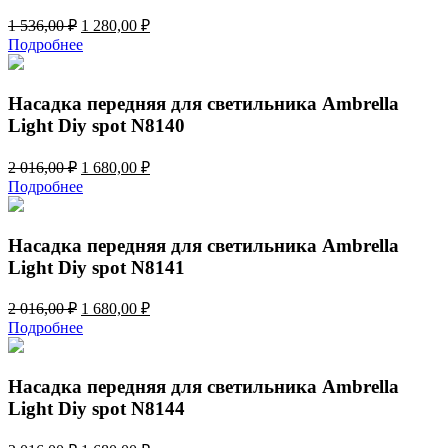
Первоначальная
Текущая
1 536,00
₽
1 280,00
₽
цена
цена:
Подробнее
составляла
1
1
280,00 ₽.
536,00 ₽.
Насадка передняя для светильника Ambrella
Light Diy spot N8140
Первоначальная
Текущая
2 016,00
₽
1 680,00
₽
цена
цена:
Подробнее
составляла
1
2
680,00 ₽.
016,00 ₽.
Насадка передняя для светильника Ambrella
Light Diy spot N8141
Первоначальная
Текущая
2 016,00
₽
1 680,00
₽
цена
цена:
Подробнее
составляла
1
2
680,00 ₽.
016,00 ₽.
Насадка передняя для светильника Ambrella
Light Diy spot N8144
Первоначальная
Текущая