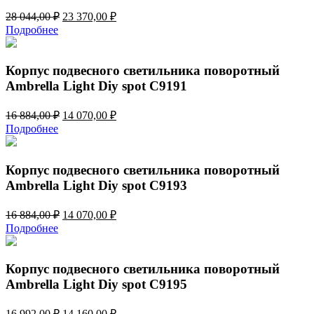
Первоначальная
Текущая
28 044,00
₽
23 370,00
₽
цена
цена:
Подробнее
составляла
23
28
370,00 ₽.
044,00 ₽.
Корпус подвесного светильника поворотный
Ambrella Light Diy spot C9191
Первоначальная
Текущая
16 884,00
₽
14 070,00
₽
цена
цена:
Подробнее
составляла
14
16
070,00 ₽.
884,00 ₽.
Корпус подвесного светильника поворотный
Ambrella Light Diy spot C9193
Первоначальная
Текущая
16 884,00
₽
14 070,00
₽
цена
цена:
Подробнее
составляла
14
16
070,00 ₽.
884,00 ₽.
Корпус подвесного светильника поворотный
Ambrella Light Diy spot C9195
Первоначальная
Текущая
16 992,00
₽
14 160,00
₽