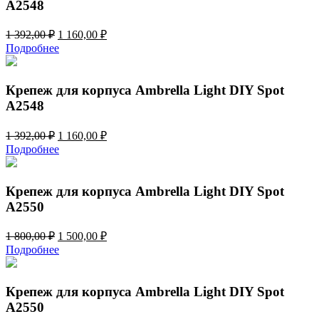
A2548
Первоначальная
Текущая
1 392,00
₽
1 160,00
₽
цена
цена:
Подробнее
составляла
1
1
160,00 ₽.
392,00 ₽.
Крепеж для корпуса Ambrella Light DIY Spot
A2548
Первоначальная
Текущая
1 392,00
₽
1 160,00
₽
цена
цена:
Подробнее
составляла
1
1
160,00 ₽.
392,00 ₽.
Крепеж для корпуса Ambrella Light DIY Spot
A2550
Первоначальная
Текущая
1 800,00
₽
1 500,00
₽
цена
цена:
Подробнее
составляла
1
1
500,00 ₽.
800,00 ₽.
Крепеж для корпуса Ambrella Light DIY Spot
A2550