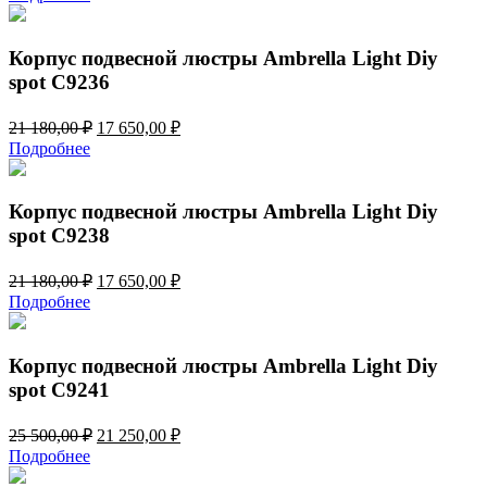
составляла
15
18
020,00 ₽.
024,00 ₽.
Корпус подвесной люстры Ambrella Light Diy
spot C9236
Первоначальная
Текущая
21 180,00
₽
17 650,00
₽
цена
цена:
Подробнее
составляла
17
21
650,00 ₽.
180,00 ₽.
Корпус подвесной люстры Ambrella Light Diy
spot C9238
Первоначальная
Текущая
21 180,00
₽
17 650,00
₽
цена
цена:
Подробнее
составляла
17
21
650,00 ₽.
180,00 ₽.
Корпус подвесной люстры Ambrella Light Diy
spot C9241
Первоначальная
Текущая
25 500,00
₽
21 250,00
₽
цена
цена:
Подробнее
составляла
21