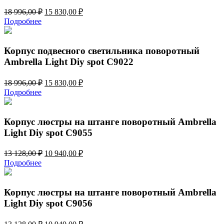
Первоначальная
Текущая
18 996,00
₽
15 830,00
₽
цена
цена:
Подробнее
составляла
15
18
830,00 ₽.
996,00 ₽.
Корпус подвесного светильника поворотный
Ambrella Light Diy spot C9022
Первоначальная
Текущая
18 996,00
₽
15 830,00
₽
цена
цена:
Подробнее
составляла
15
18
830,00 ₽.
996,00 ₽.
Корпус люстры на штанге поворотный Ambrella
Light Diy spot C9055
Первоначальная
Текущая
13 128,00
₽
10 940,00
₽
цена
цена:
Подробнее
составляла
10
13
940,00 ₽.
128,00 ₽.
Корпус люстры на штанге поворотный Ambrella
Light Diy spot C9056
Первоначальная
Текущая