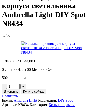
корпуса светильника
Ambrella Light DIY Spot
N8434
-17%
Первоначальная
Текущая
1 848,00
₽
1 540,00
₽
цена
цена:
составляла
1
0
Дни
00
Часы
00
Мин.
00
Сек.
1
540,00 ₽.
500 в наличии
848,00 ₽.
Количество
товара
В корзину
Купить сейчас
Насадка
Сравнить
передняя
Бренд:
Ambrella Light
Коллекция:
DIY Spot
для
Артикул:
N8434
Категория:
Кольца и рамки
корпуса