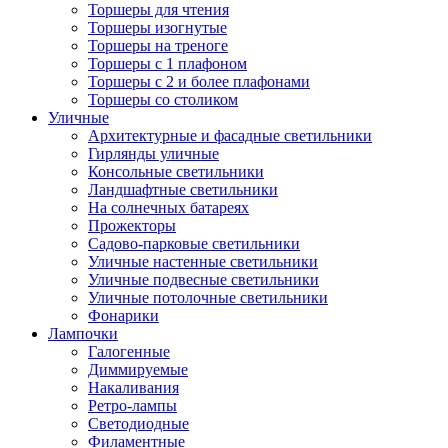
Торшеры для чтения
Торшеры изогнутые
Торшеры на треноге
Торшеры с 1 плафоном
Торшеры с 2 и более плафонами
Торшеры со столиком
Уличные
Архитектурные и фасадные светильники
Гирлянды уличные
Консольные светильники
Ландшафтные светильники
На солнечных батареях
Прожекторы
Садово-парковые светильники
Уличные настенные светильники
Уличные подвесные светильники
Уличные потолочные светильники
Фонарики
Лампочки
Галогенные
Диммируемые
Накаливания
Ретро-лампы
Светодиодные
Филаментные