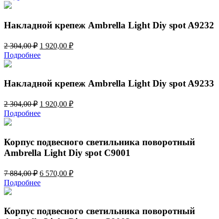
составляла
1
1
550,00 ₽.
860,00 ₽.
Накладной крепеж Ambrella Light Diy spot A9232
Первоначальная
Текущая
2 304,00
₽
1 920,00
₽
цена
цена:
Подробнее
составляла
1
2
920,00 ₽.
304,00 ₽.
Накладной крепеж Ambrella Light Diy spot A9233
Первоначальная
Текущая
2 304,00
₽
1 920,00
₽
цена
цена:
Подробнее
составляла
1
2
920,00 ₽.
304,00 ₽.
Корпус подвесного светильника поворотный
Ambrella Light Diy spot C9001
Первоначальная
Текущая
7 884,00
₽
6 570,00
₽
цена
цена:
Подробнее
составляла
6
7
570,00 ₽.
884,00 ₽.
Корпус подвесного светильника поворотный