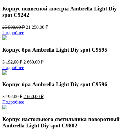
25
250,00 ₽.
500,00 ₽.
Корпус подвесной люстры Ambrella Light Diy
spot C9242
Первоначальная
Текущая
25 500,00
₽
21 250,00
₽
цена
цена:
Подробнее
составляла
21
25
250,00 ₽.
500,00 ₽.
Корпус бра Ambrella Light Diy spot C9595
Первоначальная
Текущая
3 192,00
₽
2 660,00
₽
цена
цена:
Подробнее
составляла
2
3
660,00 ₽.
192,00 ₽.
Корпус бра Ambrella Light Diy spot C9596
Первоначальная
Текущая
3 192,00
₽
2 660,00
₽
цена
цена:
Подробнее
составляла
2
3
660,00 ₽.
192,00 ₽.
Корпус настольного светильника поворотный
Ambrella Light Diy spot C9802