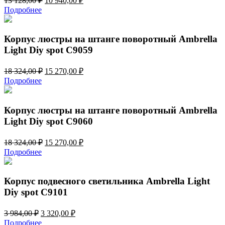
13 128,00
₽
10 940,00
₽
цена
цена:
Подробнее
составляла
10
13
940,00 ₽.
128,00 ₽.
Корпус люстры на штанге поворотный Ambrella
Light Diy spot C9059
Первоначальная
Текущая
18 324,00
₽
15 270,00
₽
цена
цена:
Подробнее
составляла
15
18
270,00 ₽.
324,00 ₽.
Корпус люстры на штанге поворотный Ambrella
Light Diy spot C9060
Первоначальная
Текущая
18 324,00
₽
15 270,00
₽
цена
цена:
Подробнее
составляла
15
18
270,00 ₽.
324,00 ₽.
Корпус подвесного светильника Ambrella Light
Diy spot C9101
Первоначальная
Текущая
3 984,00
₽
3 320,00
₽
цена
цена:
Подробнее