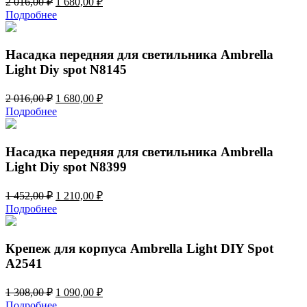
2 016,00
₽
1 680,00
₽
цена
цена:
Подробнее
составляла
1
2
680,00 ₽.
016,00 ₽.
Насадка передняя для светильника Ambrella
Light Diy spot N8145
Первоначальная
Текущая
2 016,00
₽
1 680,00
₽
цена
цена:
Подробнее
составляла
1
2
680,00 ₽.
016,00 ₽.
Насадка передняя для светильника Ambrella
Light Diy spot N8399
Первоначальная
Текущая
1 452,00
₽
1 210,00
₽
цена
цена:
Подробнее
составляла
1
1
210,00 ₽.
452,00 ₽.
Крепеж для корпуса Ambrella Light DIY Spot
A2541
Первоначальная
Текущая
1 308,00
₽
1 090,00
₽
цена
цена:
Подробнее