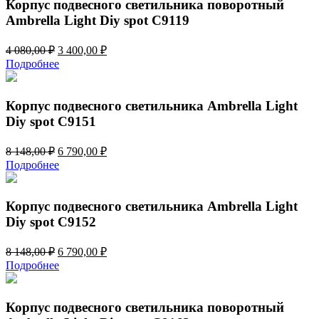
080,00 ₽.
Корпус подвесного светильника поворотный
Ambrella Light Diy spot C9119
Первоначальная
Текущая
4 080,00
₽
3 400,00
₽
цена
цена:
Подробнее
составляла
3
4
400,00 ₽.
080,00 ₽.
Корпус подвесного светильника Ambrella Light
Diy spot C9151
Первоначальная
Текущая
8 148,00
₽
6 790,00
₽
цена
цена:
Подробнее
составляла
6
8
790,00 ₽.
148,00 ₽.
Корпус подвесного светильника Ambrella Light
Diy spot C9152
Первоначальная
Текущая
8 148,00
₽
6 790,00
₽
цена
цена:
Подробнее
составляла
6
8
790,00 ₽.
148,00 ₽.
Корпус подвесного светильника поворотный