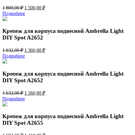
Первоначальная
Текущая
1 800,00
₽
1 500,00
₽
цена
цена:
Подробнее
составляла
1
1
500,00 ₽.
800,00 ₽.
Крепеж для корпуса подвесной Ambrella Light
DIY Spot A2652
Первоначальная
Текущая
1 632,00
₽
1 360,00
₽
цена
цена:
Подробнее
составляла
1
1
360,00 ₽.
632,00 ₽.
Крепеж для корпуса подвесной Ambrella Light
DIY Spot A2652
Первоначальная
Текущая
1 632,00
₽
1 360,00
₽
цена
цена:
Подробнее
составляла
1
1
360,00 ₽.
632,00 ₽.
Крепеж для корпуса подвесной Ambrella Light
DIY Spot A2655
Первоначальная
Текущая