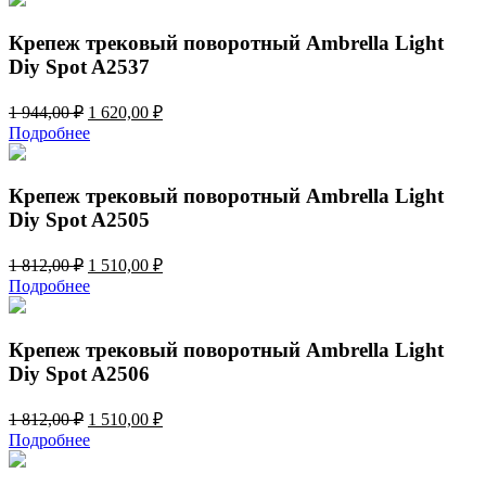
2
970,00 ₽.
364,00 ₽.
Крепеж трековый поворотный Ambrella Light
Diy Spot A2537
Первоначальная
Текущая
1 944,00
₽
1 620,00
₽
цена
цена:
Подробнее
составляла
1
1
620,00 ₽.
944,00 ₽.
Крепеж трековый поворотный Ambrella Light
Diy Spot A2505
Первоначальная
Текущая
1 812,00
₽
1 510,00
₽
цена
цена:
Подробнее
составляла
1
1
510,00 ₽.
812,00 ₽.
Крепеж трековый поворотный Ambrella Light
Diy Spot A2506
Первоначальная
Текущая
1 812,00
₽
1 510,00
₽
цена
цена:
Подробнее
составляла
1
1
510,00 ₽.