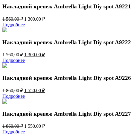
944,00 ₽.
Накладной крепеж Ambrella Light Diy spot A9221
Первоначальная
Текущая
1 560,00
₽
1 300,00
₽
цена
цена:
Подробнее
составляла
1
1
300,00 ₽.
560,00 ₽.
Накладной крепеж Ambrella Light Diy spot A9222
Первоначальная
Текущая
1 560,00
₽
1 300,00
₽
цена
цена:
Подробнее
составляла
1
1
300,00 ₽.
560,00 ₽.
Накладной крепеж Ambrella Light Diy spot A9226
Первоначальная
Текущая
1 860,00
₽
1 550,00
₽
цена
цена:
Подробнее
составляла
1
1
550,00 ₽.
860,00 ₽.
Накладной крепеж Ambrella Light Diy spot A9227
Первоначальная
Текущая
1 860,00
₽
1 550,00
₽
цена
цена:
Подробнее