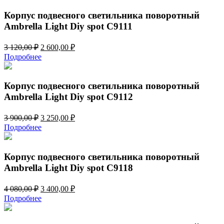
11
980,00 ₽.
976,00 ₽.
Корпус подвесного светильника поворотный
Ambrella Light Diy spot C9111
Первоначальная
Текущая
3 120,00
₽
2 600,00
₽
цена
цена:
Подробнее
составляла
2
3
600,00 ₽.
120,00 ₽.
Корпус подвесного светильника поворотный
Ambrella Light Diy spot C9112
Первоначальная
Текущая
3 900,00
₽
3 250,00
₽
цена
цена:
Подробнее
составляла
3
3
250,00 ₽.
900,00 ₽.
Корпус подвесного светильника поворотный
Ambrella Light Diy spot C9118
Первоначальная
Текущая
4 080,00
₽
3 400,00
₽
цена
цена:
Подробнее
составляла
3
4
400,00 ₽.