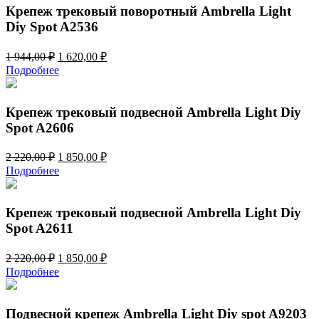
812,00 ₽.
Крепеж трековый поворотный Ambrella Light
Diy Spot A2536
Первоначальная
Текущая
1 944,00
₽
1 620,00
₽
цена
цена:
Подробнее
составляла
1
1
620,00 ₽.
944,00 ₽.
Крепеж трековый подвесной Ambrella Light Diy
Spot A2606
Первоначальная
Текущая
2 220,00
₽
1 850,00
₽
цена
цена:
Подробнее
составляла
1
2
850,00 ₽.
220,00 ₽.
Крепеж трековый подвесной Ambrella Light Diy
Spot A2611
Первоначальная
Текущая
2 220,00
₽
1 850,00
₽
цена
цена:
Подробнее
составляла
1
2
850,00 ₽.
220,00 ₽.
Подвесной крепеж Ambrella Light Diy spot A9203