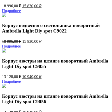
Первоначальная
Текущая
18 996,00
₽
15 830,00
₽
цена
цена:
Подробнее
составляла
15
18
830,00 ₽.
996,00 ₽.
Корпус подвесного светильника поворотный
Ambrella Light Diy spot C9022
Первоначальная
Текущая
18 996,00
₽
15 830,00
₽
цена
цена:
Подробнее
составляла
15
18
830,00 ₽.
996,00 ₽.
Корпус люстры на штанге поворотный Ambrella
Light Diy spot C9055
Первоначальная
Текущая
13 128,00
₽
10 940,00
₽
цена
цена:
Подробнее
составляла
10
13
940,00 ₽.
128,00 ₽.
Корпус люстры на штанге поворотный Ambrella
Light Diy spot C9056
Первоначальная
Текущая