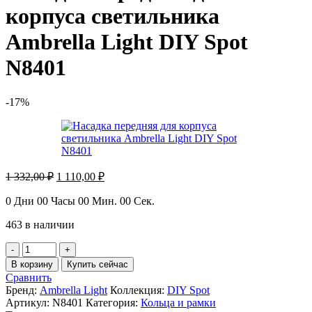
корпуса светильника
Ambrella Light DIY Spot
N8401
-17%
Первоначальная
Текущая
1 332,00
₽
1 110,00
₽
цена
цена:
составляла
1
0
Дни
00
Часы
00
Мин.
00
Сек.
1
110,00 ₽.
463 в наличии
332,00 ₽.
Количество
товара
В корзину
Купить сейчас
Насадка
Сравнить
передняя
Бренд:
Ambrella Light
Коллекция:
DIY Spot
для
Артикул:
N8401
Категория:
Кольца и рамки
корпуса