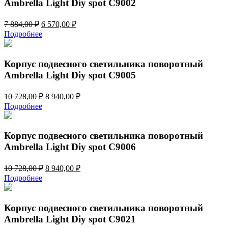
Ambrella Light Diy spot C9002
Первоначальная
Текущая
7 884,00
₽
6 570,00
₽
цена
цена:
Подробнее
составляла
6
7
570,00 ₽.
884,00 ₽.
Корпус подвесного светильника поворотный
Ambrella Light Diy spot C9005
Первоначальная
Текущая
10 728,00
₽
8 940,00
₽
цена
цена:
Подробнее
составляла
8
10
940,00 ₽.
728,00 ₽.
Корпус подвесного светильника поворотный
Ambrella Light Diy spot C9006
Первоначальная
Текущая
10 728,00
₽
8 940,00
₽
цена
цена:
Подробнее
составляла
8
10
940,00 ₽.
728,00 ₽.
Корпус подвесного светильника поворотный
Ambrella Light Diy spot C9021