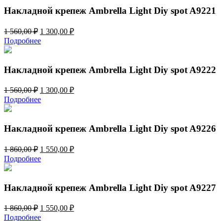
944,00 ₽.
Накладной крепеж Ambrella Light Diy spot A9221
Первоначальная
Текущая
1 560,00
₽
1 300,00
₽
цена
цена:
Подробнее
составляла
1
1
300,00 ₽.
560,00 ₽.
Накладной крепеж Ambrella Light Diy spot A9222
Первоначальная
Текущая
1 560,00
₽
1 300,00
₽
цена
цена:
Подробнее
составляла
1
1
300,00 ₽.
560,00 ₽.
Накладной крепеж Ambrella Light Diy spot A9226
Первоначальная
Текущая
1 860,00
₽
1 550,00
₽
цена
цена:
Подробнее
составляла
1
1
550,00 ₽.
860,00 ₽.
Накладной крепеж Ambrella Light Diy spot A9227
Первоначальная
Текущая
1 860,00
₽
1 550,00
₽
цена
цена:
Подробнее