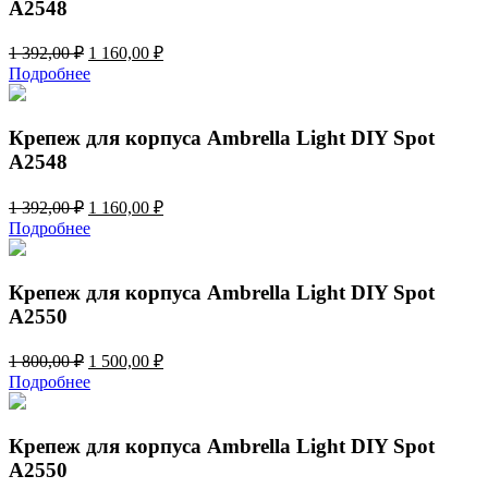
A2548
Первоначальная
Текущая
1 392,00
₽
1 160,00
₽
цена
цена:
Подробнее
составляла
1
1
160,00 ₽.
392,00 ₽.
Крепеж для корпуса Ambrella Light DIY Spot
A2548
Первоначальная
Текущая
1 392,00
₽
1 160,00
₽
цена
цена:
Подробнее
составляла
1
1
160,00 ₽.
392,00 ₽.
Крепеж для корпуса Ambrella Light DIY Spot
A2550
Первоначальная
Текущая
1 800,00
₽
1 500,00
₽
цена
цена:
Подробнее
составляла
1
1
500,00 ₽.
800,00 ₽.
Крепеж для корпуса Ambrella Light DIY Spot
A2550