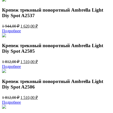
2
970,00 ₽.
364,00 ₽.
Крепеж трековый поворотный Ambrella Light
Diy Spot A2537
Первоначальная
Текущая
1 944,00
₽
1 620,00
₽
цена
цена:
Подробнее
составляла
1
1
620,00 ₽.
944,00 ₽.
Крепеж трековый поворотный Ambrella Light
Diy Spot A2505
Первоначальная
Текущая
1 812,00
₽
1 510,00
₽
цена
цена:
Подробнее
составляла
1
1
510,00 ₽.
812,00 ₽.
Крепеж трековый поворотный Ambrella Light
Diy Spot A2506
Первоначальная
Текущая
1 812,00
₽
1 510,00
₽
цена
цена:
Подробнее
составляла
1
1
510,00 ₽.