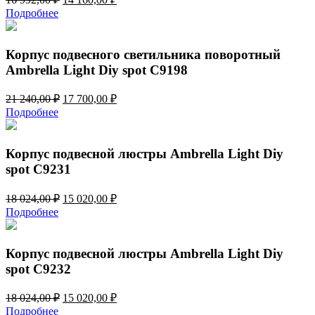
цена
цена:
Подробнее
составляла
14
16
160,00 ₽.
992,00 ₽.
Корпус подвесного светильника поворотный
Ambrella Light Diy spot C9198
Первоначальная
Текущая
21 240,00
₽
17 700,00
₽
цена
цена:
Подробнее
составляла
17
21
700,00 ₽.
240,00 ₽.
Корпус подвесной люстры Ambrella Light Diy
spot C9231
Первоначальная
Текущая
18 024,00
₽
15 020,00
₽
цена
цена:
Подробнее
составляла
15
18
020,00 ₽.
024,00 ₽.
Корпус подвесной люстры Ambrella Light Diy
spot C9232
Первоначальная
Текущая
18 024,00
₽
15 020,00
₽
цена
цена:
Подробнее