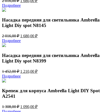
2 016,00
₽
1 680,00
₽
цена
цена:
Подробнее
составляла
1
2
680,00 ₽.
016,00 ₽.
Насадка передняя для светильника Ambrella
Light Diy spot N8145
Первоначальная
Текущая
2 016,00
₽
1 680,00
₽
цена
цена:
Подробнее
составляла
1
2
680,00 ₽.
016,00 ₽.
Насадка передняя для светильника Ambrella
Light Diy spot N8399
Первоначальная
Текущая
1 452,00
₽
1 210,00
₽
цена
цена:
Подробнее
составляла
1
1
210,00 ₽.
452,00 ₽.
Крепеж для корпуса Ambrella Light DIY Spot
A2541
Первоначальная
Текущая
1 308,00
₽
1 090,00
₽
цена
цена:
Подробнее