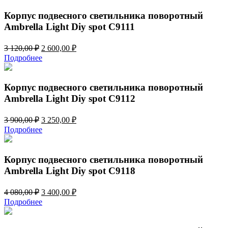
11
980,00 ₽.
976,00 ₽.
Корпус подвесного светильника поворотный
Ambrella Light Diy spot C9111
Первоначальная
Текущая
3 120,00
₽
2 600,00
₽
цена
цена:
Подробнее
составляла
2
3
600,00 ₽.
120,00 ₽.
Корпус подвесного светильника поворотный
Ambrella Light Diy spot C9112
Первоначальная
Текущая
3 900,00
₽
3 250,00
₽
цена
цена:
Подробнее
составляла
3
3
250,00 ₽.
900,00 ₽.
Корпус подвесного светильника поворотный
Ambrella Light Diy spot C9118
Первоначальная
Текущая
4 080,00
₽
3 400,00
₽
цена
цена:
Подробнее
составляла
3
4
400,00 ₽.