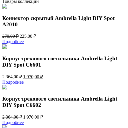
Товары коллекции
светильника
Ambrella
Light
Коннектор скрытый Ambrella Light DIY Spot
DIY
A2010
Spot
N8401
Первоначальная
Текущая
270,00
₽
225,00
₽
цена
цена:
Подробнее
составляла
225,00 ₽.
270,00 ₽.
Корпус трекового светильника Ambrella Light
DIY Spot C6601
Первоначальная
Текущая
2 364,00
₽
1 970,00
₽
цена
цена:
Подробнее
составляла
1
2
970,00 ₽.
364,00 ₽.
Корпус трекового светильника Ambrella Light
DIY Spot C6602
Первоначальная
Текущая
2 364,00
₽
1 970,00
₽
цена
цена:
Подробнее
составляла
1