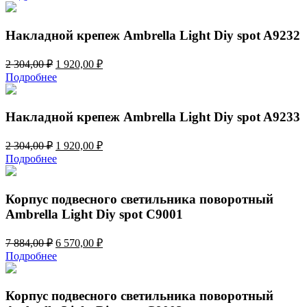
составляла
1
1
550,00 ₽.
860,00 ₽.
Накладной крепеж Ambrella Light Diy spot A9232
Первоначальная
Текущая
2 304,00
₽
1 920,00
₽
цена
цена:
Подробнее
составляла
1
2
920,00 ₽.
304,00 ₽.
Накладной крепеж Ambrella Light Diy spot A9233
Первоначальная
Текущая
2 304,00
₽
1 920,00
₽
цена
цена:
Подробнее
составляла
1
2
920,00 ₽.
304,00 ₽.
Корпус подвесного светильника поворотный
Ambrella Light Diy spot C9001
Первоначальная
Текущая
7 884,00
₽
6 570,00
₽
цена
цена:
Подробнее
составляла
6
7
570,00 ₽.
884,00 ₽.
Корпус подвесного светильника поворотный