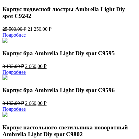
25
250,00 ₽.
500,00 ₽.
Корпус подвесной люстры Ambrella Light Diy
spot C9242
Первоначальная
Текущая
25 500,00
₽
21 250,00
₽
цена
цена:
Подробнее
составляла
21
25
250,00 ₽.
500,00 ₽.
Корпус бра Ambrella Light Diy spot C9595
Первоначальная
Текущая
3 192,00
₽
2 660,00
₽
цена
цена:
Подробнее
составляла
2
3
660,00 ₽.
192,00 ₽.
Корпус бра Ambrella Light Diy spot C9596
Первоначальная
Текущая
3 192,00
₽
2 660,00
₽
цена
цена:
Подробнее
составляла
2
3
660,00 ₽.
192,00 ₽.
Корпус настольного светильника поворотный
Ambrella Light Diy spot C9802