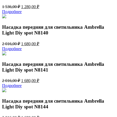
Первоначальная
Текущая
1 536,00
₽
1 280,00
₽
цена
цена:
Подробнее
составляла
1
1
280,00 ₽.
536,00 ₽.
Насадка передняя для светильника Ambrella
Light Diy spot N8140
Первоначальная
Текущая
2 016,00
₽
1 680,00
₽
цена
цена:
Подробнее
составляла
1
2
680,00 ₽.
016,00 ₽.
Насадка передняя для светильника Ambrella
Light Diy spot N8141
Первоначальная
Текущая
2 016,00
₽
1 680,00
₽
цена
цена:
Подробнее
составляла
1
2
680,00 ₽.
016,00 ₽.
Насадка передняя для светильника Ambrella
Light Diy spot N8144
Первоначальная
Текущая