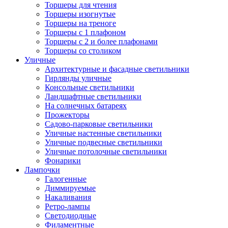
Торшеры для чтения
Торшеры изогнутые
Торшеры на треноге
Торшеры с 1 плафоном
Торшеры с 2 и более плафонами
Торшеры со столиком
Уличные
Архитектурные и фасадные светильники
Гирлянды уличные
Консольные светильники
Ландшафтные светильники
На солнечных батареях
Прожекторы
Садово-парковые светильники
Уличные настенные светильники
Уличные подвесные светильники
Уличные потолочные светильники
Фонарики
Лампочки
Галогенные
Диммируемые
Накаливания
Ретро-лампы
Светодиодные
Филаментные