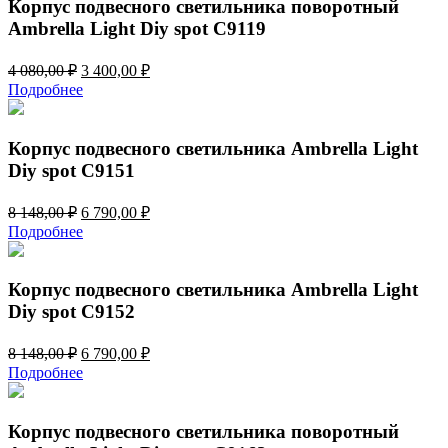
080,00 ₽.
Корпус подвесного светильника поворотный
Ambrella Light Diy spot C9119
Первоначальная
Текущая
4 080,00
₽
3 400,00
₽
цена
цена:
Подробнее
составляла
3
4
400,00 ₽.
080,00 ₽.
Корпус подвесного светильника Ambrella Light
Diy spot C9151
Первоначальная
Текущая
8 148,00
₽
6 790,00
₽
цена
цена:
Подробнее
составляла
6
8
790,00 ₽.
148,00 ₽.
Корпус подвесного светильника Ambrella Light
Diy spot C9152
Первоначальная
Текущая
8 148,00
₽
6 790,00
₽
цена
цена:
Подробнее
составляла
6
8
790,00 ₽.
148,00 ₽.
Корпус подвесного светильника поворотный