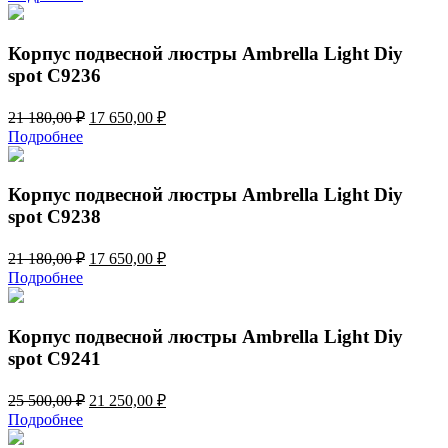
составляла
15
18
020,00 ₽.
024,00 ₽.
Корпус подвесной люстры Ambrella Light Diy
spot C9236
Первоначальная
Текущая
21 180,00
₽
17 650,00
₽
цена
цена:
Подробнее
составляла
17
21
650,00 ₽.
180,00 ₽.
Корпус подвесной люстры Ambrella Light Diy
spot C9238
Первоначальная
Текущая
21 180,00
₽
17 650,00
₽
цена
цена:
Подробнее
составляла
17
21
650,00 ₽.
180,00 ₽.
Корпус подвесной люстры Ambrella Light Diy
spot C9241
Первоначальная
Текущая
25 500,00
₽
21 250,00
₽
цена
цена:
Подробнее
составляла
21