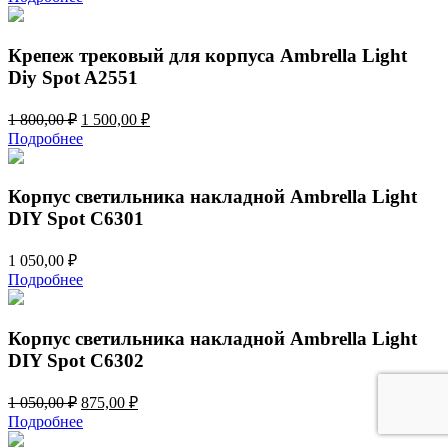
составляла
1
1
340,00 ₽.
608,00 ₽.
Крепеж трековый для корпуса Ambrella Light
Diy Spot A2551
Первоначальная
Текущая
1 800,00
₽
1 500,00
₽
цена
цена:
Подробнее
составляла
1
1
500,00 ₽.
800,00 ₽.
Корпус светильника накладной Ambrella Light
DIY Spot C6301
1 050,00
₽
Подробнее
Корпус светильника накладной Ambrella Light
DIY Spot C6302
Первоначальная
Текущая
1 050,00
₽
875,00
₽
цена
цена:
Подробнее
составляла
875,00 ₽.