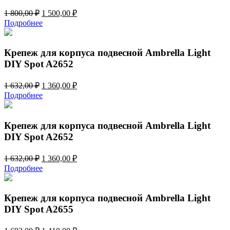
Первоначальная
Текущая
1 800,00
₽
1 500,00
₽
цена
цена:
Подробнее
составляла
1
1
500,00 ₽.
800,00 ₽.
Крепеж для корпуса подвесной Ambrella Light
DIY Spot A2652
Первоначальная
Текущая
1 632,00
₽
1 360,00
₽
цена
цена:
Подробнее
составляла
1
1
360,00 ₽.
632,00 ₽.
Крепеж для корпуса подвесной Ambrella Light
DIY Spot A2652
Первоначальная
Текущая
1 632,00
₽
1 360,00
₽
цена
цена:
Подробнее
составляла
1
1
360,00 ₽.
632,00 ₽.
Крепеж для корпуса подвесной Ambrella Light
DIY Spot A2655
Первоначальная
Текущая