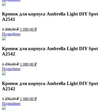
составляла
1
1
090,00 ₽.
308,00 ₽.
Крепеж для корпуса Ambrella Light DIY Spot
A2541
Первоначальная
Текущая
1 308,00
₽
1 090,00
₽
цена
цена:
Подробнее
составляла
1
1
090,00 ₽.
308,00 ₽.
Крепеж для корпуса Ambrella Light DIY Spot
A2542
Первоначальная
Текущая
1 296,00
₽
1 080,00
₽
цена
цена:
Подробнее
составляла
1
1
080,00 ₽.
296,00 ₽.
Крепеж для корпуса Ambrella Light DIY Spot
A2542
Первоначальная
Текущая
1 296,00
₽
1 080,00
₽
цена
цена:
Подробнее
составляла
1