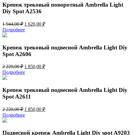
812,00 ₽.
Крепеж трековый поворотный Ambrella Light
Diy Spot A2536
Первоначальная
Текущая
1 944,00
₽
1 620,00
₽
цена
цена:
Подробнее
составляла
1
1
620,00 ₽.
944,00 ₽.
Крепеж трековый подвесной Ambrella Light Diy
Spot A2606
Первоначальная
Текущая
2 220,00
₽
1 850,00
₽
цена
цена:
Подробнее
составляла
1
2
850,00 ₽.
220,00 ₽.
Крепеж трековый подвесной Ambrella Light Diy
Spot A2611
Первоначальная
Текущая
2 220,00
₽
1 850,00
₽
цена
цена:
Подробнее
составляла
1
2
850,00 ₽.
220,00 ₽.
Подвесной крепеж Ambrella Light Diy spot A9203