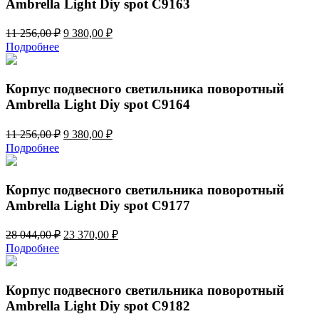
Ambrella Light Diy spot C9163
Первоначальная
Текущая
11 256,00
₽
9 380,00
₽
цена
цена:
Подробнее
составляла
9
11
380,00 ₽.
256,00 ₽.
Корпус подвесного светильника поворотный
Ambrella Light Diy spot C9164
Первоначальная
Текущая
11 256,00
₽
9 380,00
₽
цена
цена:
Подробнее
составляла
9
11
380,00 ₽.
256,00 ₽.
Корпус подвесного светильника поворотный
Ambrella Light Diy spot C9177
Первоначальная
Текущая
28 044,00
₽
23 370,00
₽
цена
цена:
Подробнее
составляла
23
28
370,00 ₽.
044,00 ₽.
Корпус подвесного светильника поворотный
Ambrella Light Diy spot C9182