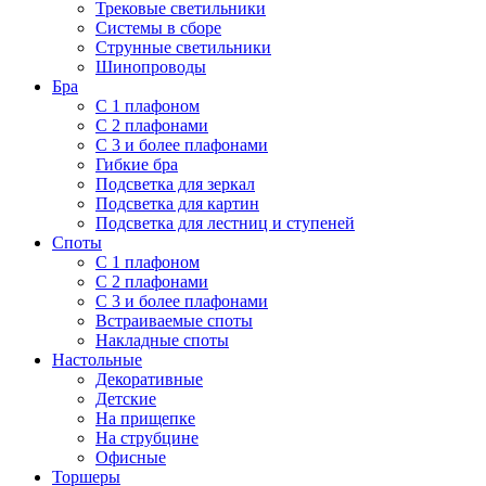
Трековые светильники
Системы в сборе
Струнные светильники
Шинопроводы
Бра
С 1 плафоном
С 2 плафонами
С 3 и более плафонами
Гибкие бра
Подсветка для зеркал
Подсветка для картин
Подсветка для лестниц и ступеней
Споты
С 1 плафоном
С 2 плафонами
С 3 и более плафонами
Встраиваемые споты
Накладные споты
Настольные
Декоративные
Детские
На прищепке
На струбцине
Офисные
Торшеры