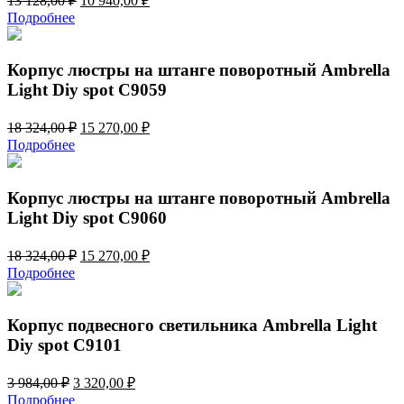
13 128,00
₽
10 940,00
₽
цена
цена:
Подробнее
составляла
10
13
940,00 ₽.
128,00 ₽.
Корпус люстры на штанге поворотный Ambrella
Light Diy spot C9059
Первоначальная
Текущая
18 324,00
₽
15 270,00
₽
цена
цена:
Подробнее
составляла
15
18
270,00 ₽.
324,00 ₽.
Корпус люстры на штанге поворотный Ambrella
Light Diy spot C9060
Первоначальная
Текущая
18 324,00
₽
15 270,00
₽
цена
цена:
Подробнее
составляла
15
18
270,00 ₽.
324,00 ₽.
Корпус подвесного светильника Ambrella Light
Diy spot C9101
Первоначальная
Текущая
3 984,00
₽
3 320,00
₽
цена
цена:
Подробнее