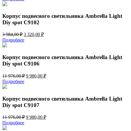
составляла
3
3
320,00 ₽.
984,00 ₽.
Корпус подвесного светильника Ambrella Light
Diy spot C9102
Первоначальная
Текущая
3 984,00
₽
3 320,00
₽
цена
цена:
Подробнее
составляла
3
3
320,00 ₽.
984,00 ₽.
Корпус подвесного светильника Ambrella Light
Diy spot C9106
Первоначальная
Текущая
11 976,00
₽
9 980,00
₽
цена
цена:
Подробнее
составляла
9
11
980,00 ₽.
976,00 ₽.
Корпус подвесного светильника Ambrella Light
Diy spot C9107
Первоначальная
Текущая
11 976,00
₽
9 980,00
₽
цена
цена:
Подробнее
составляла
9