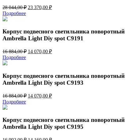
Первоначальная
Текущая
28 044,00
₽
23 370,00
₽
цена
цена:
Подробнее
составляла
23
28
370,00 ₽.
044,00 ₽.
Корпус подвесного светильника поворотный
Ambrella Light Diy spot C9191
Первоначальная
Текущая
16 884,00
₽
14 070,00
₽
цена
цена:
Подробнее
составляла
14
16
070,00 ₽.
884,00 ₽.
Корпус подвесного светильника поворотный
Ambrella Light Diy spot C9193
Первоначальная
Текущая
16 884,00
₽
14 070,00
₽
цена
цена:
Подробнее
составляла
14
16
070,00 ₽.
884,00 ₽.
Корпус подвесного светильника поворотный
Ambrella Light Diy spot C9195
Первоначальная
Текущая
16 992,00
₽
14 160,00
₽