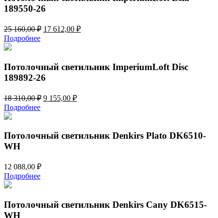
189550-26
Первоначальная
Текущая
25 160,00
₽
17 612,00
₽
цена
цена:
Подробнее
составляла
17
25
612,00 ₽.
160,00 ₽.
Потолочный светильник ImperiumLoft Disc
189892-26
Первоначальная
Текущая
18 310,00
₽
9 155,00
₽
цена
цена:
Подробнее
составляла
9
18
155,00 ₽.
310,00 ₽.
Потолочный светильник Denkirs Plato DK6510-
WH
12 088,00
₽
Подробнее
Потолочный светильник Denkirs Cany DK6515-
WH