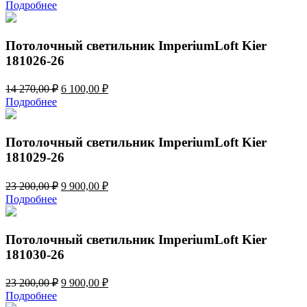
цена
цена:
Подробнее
составляла
6
14
100,00 ₽.
270,00 ₽.
Потолочный светильник ImperiumLoft Kier
181026-26
Первоначальная
Текущая
14 270,00
₽
6 100,00
₽
цена
цена:
Подробнее
составляла
6
14
100,00 ₽.
270,00 ₽.
Потолочный светильник ImperiumLoft Kier
181029-26
Первоначальная
Текущая
23 200,00
₽
9 900,00
₽
цена
цена:
Подробнее
составляла
9
23
900,00 ₽.
200,00 ₽.
Потолочный светильник ImperiumLoft Kier
181030-26
Первоначальная
Текущая
23 200,00
₽
9 900,00
₽
цена
цена:
Подробнее
составляла
9