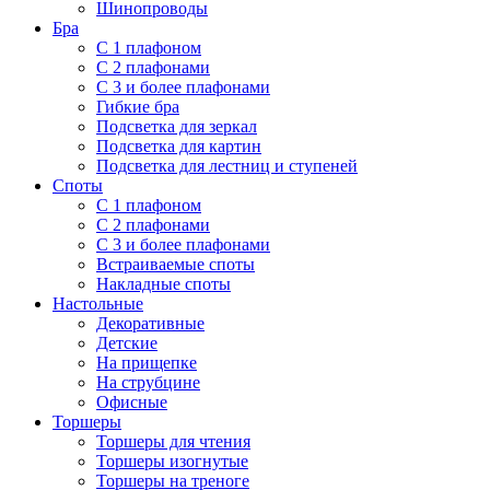
Шинопроводы
Бра
С 1 плафоном
С 2 плафонами
С 3 и более плафонами
Гибкие бра
Подсветка для зеркал
Подсветка для картин
Подсветка для лестниц и ступеней
Споты
С 1 плафоном
С 2 плафонами
С 3 и более плафонами
Встраиваемые споты
Накладные споты
Настольные
Декоративные
Детские
На прищепке
На струбцине
Офисные
Торшеры
Торшеры для чтения
Торшеры изогнутые
Торшеры на треноге