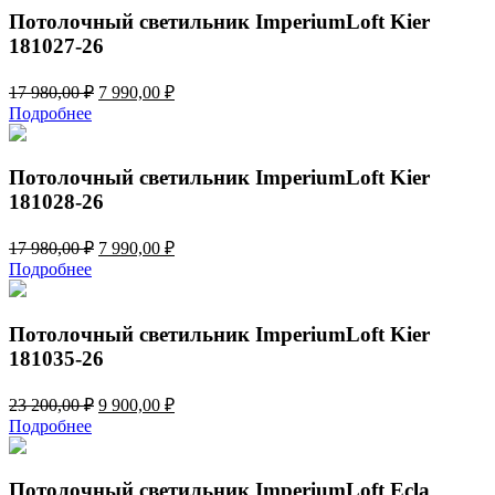
200,00 ₽.
Потолочный светильник ImperiumLoft Kier
181027-26
Первоначальная
Текущая
17 980,00
₽
7 990,00
₽
цена
цена:
Подробнее
составляла
7
17
990,00 ₽.
980,00 ₽.
Потолочный светильник ImperiumLoft Kier
181028-26
Первоначальная
Текущая
17 980,00
₽
7 990,00
₽
цена
цена:
Подробнее
составляла
7
17
990,00 ₽.
980,00 ₽.
Потолочный светильник ImperiumLoft Kier
181035-26
Первоначальная
Текущая
23 200,00
₽
9 900,00
₽
цена
цена:
Подробнее
составляла
9
23
900,00 ₽.
200,00 ₽.
Потолочный светильник ImperiumLoft Ecla