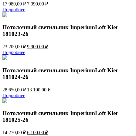
Первоначальная
Текущая
17 980,00
₽
7 990,00
₽
цена
цена:
Подробнее
составляла
7
17
990,00 ₽.
980,00 ₽.
Потолочный светильник ImperiumLoft Kier
181023-26
Первоначальная
Текущая
23 200,00
₽
9 900,00
₽
цена
цена:
Подробнее
составляла
9
23
900,00 ₽.
200,00 ₽.
Потолочный светильник ImperiumLoft Kier
181024-26
Первоначальная
Текущая
28 650,00
₽
13 100,00
₽
цена
цена:
Подробнее
составляла
13
28
100,00 ₽.
650,00 ₽.
Потолочный светильник ImperiumLoft Kier
181025-26
Первоначальная
Текущая
14 270,00
₽
6 100,00
₽