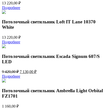
13 220,00
₽
Подробнее
Потолочный светильник Loft IT Lane 10370
White
13 220,00
₽
Подробнее
Потолочный светильник Escada Signum 607/S
LED
Первоначальная
Текущая
9 420,00
₽
7 130,00
₽
цена
цена:
Подробнее
составляла
7
9
130,00 ₽.
420,00 ₽.
Потолочный светильник Ambrella Light Orbital
FZ1701
1 160,00
₽