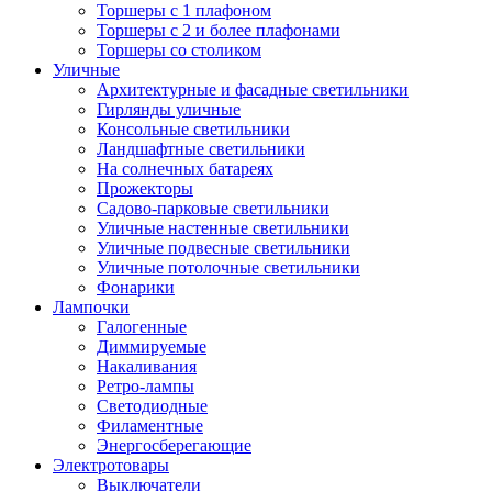
Торшеры с 1 плафоном
Торшеры с 2 и более плафонами
Торшеры со столиком
Уличные
Архитектурные и фасадные светильники
Гирлянды уличные
Консольные светильники
Ландшафтные светильники
На солнечных батареях
Прожекторы
Садово-парковые светильники
Уличные настенные светильники
Уличные подвесные светильники
Уличные потолочные светильники
Фонарики
Лампочки
Галогенные
Диммируемые
Накаливания
Ретро-лампы
Светодиодные
Филаментные
Энергосберегающие
Электротовары
Выключатели