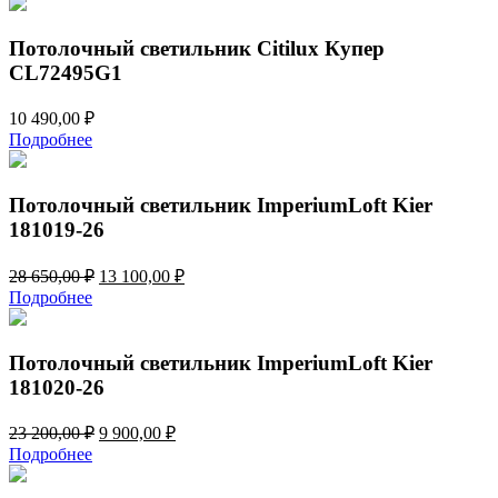
Потолочный светильник Citilux Купер
CL72495G1
10 490,00
₽
Подробнее
Потолочный светильник ImperiumLoft Kier
181019-26
Первоначальная
Текущая
28 650,00
₽
13 100,00
₽
цена
цена:
Подробнее
составляла
13
28
100,00 ₽.
650,00 ₽.
Потолочный светильник ImperiumLoft Kier
181020-26
Первоначальная
Текущая
23 200,00
₽
9 900,00
₽
цена
цена:
Подробнее
составляла
9
23
900,00 ₽.