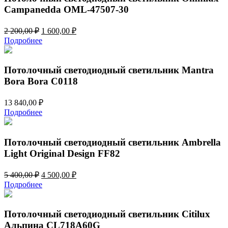
Campanedda OML-47507-30
Первоначальная
Текущая
2 200,00
₽
1 600,00
₽
цена
цена:
Подробнее
составляла
1
2
600,00 ₽.
200,00 ₽.
Потолочный светодиодный светильник Mantra
Bora Bora C0118
13 840,00
₽
Подробнее
Потолочный светодиодный светильник Ambrella
Light Original Design FF82
Первоначальная
Текущая
5 400,00
₽
4 500,00
₽
цена
цена:
Подробнее
составляла
4
5
500,00 ₽.
400,00 ₽.
Потолочный светодиодный светильник Citilux
Альпина CL718A60G