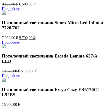
Первоначальная
Текущая
9 155,00
₽
6 500,00
₽
цена
цена:
Подробнее
составляла
6
9
500,00 ₽.
155,00 ₽.
Потолочный светильник Sonex Mitra Led Infinita
7728/76L
Первоначальная
Текущая
7 932,00
₽
5 790,00
₽
цена
цена:
Подробнее
составляла
5
7
790,00 ₽.
932,00 ₽.
Потолочный светильник Escada Lemma 627/A
LED
Первоначальная
Текущая
10 670,00
₽
5 170,00
₽
цена
цена:
Подробнее
составляла
5
10
170,00 ₽.
670,00 ₽.
Потолочный светильник Freya Cozy FR6170CL-
L52BS
16 940,00
₽