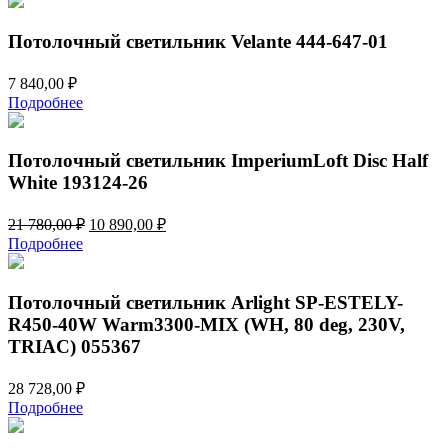
Потолочный светильник Velante 444-647-01
7 840,00
₽
Подробнее
Потолочный светильник ImperiumLoft Disc Half
White 193124-26
Первоначальная
Текущая
21 780,00
₽
10 890,00
₽
цена
цена:
Подробнее
составляла
10
21
890,00 ₽.
780,00 ₽.
Потолочный светильник Arlight SP-ESTELY-
R450-40W Warm3300-MIX (WH, 80 deg, 230V,
TRIAC) 055367
28 728,00
₽
Подробнее