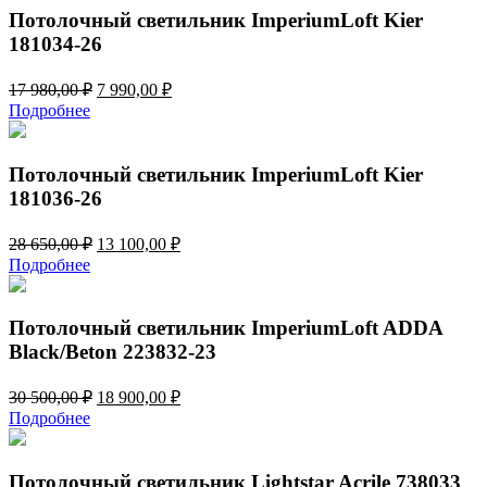
270,00 ₽.
Потолочный светильник ImperiumLoft Kier
181034-26
Первоначальная
Текущая
17 980,00
₽
7 990,00
₽
цена
цена:
Подробнее
составляла
7
17
990,00 ₽.
980,00 ₽.
Потолочный светильник ImperiumLoft Kier
181036-26
Первоначальная
Текущая
28 650,00
₽
13 100,00
₽
цена
цена:
Подробнее
составляла
13
28
100,00 ₽.
650,00 ₽.
Потолочный светильник ImperiumLoft ADDA
Black/Beton 223832-23
Первоначальная
Текущая
30 500,00
₽
18 900,00
₽
цена
цена:
Подробнее
составляла
18
30
900,00 ₽.
500,00 ₽.
Потолочный светильник Lightstar Acrile 738033