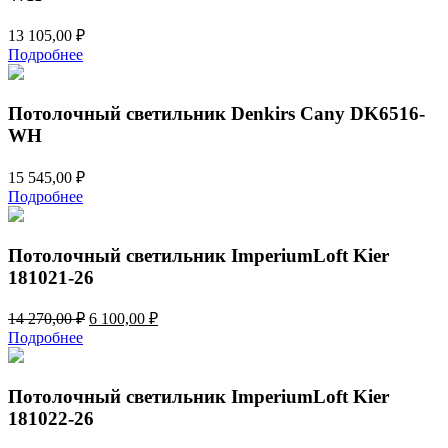
13 105,00
₽
Подробнее
Потолочный светильник Denkirs Cany DK6516-
WH
15 545,00
₽
Подробнее
Потолочный светильник ImperiumLoft Kier
181021-26
Первоначальная
Текущая
14 270,00
₽
6 100,00
₽
цена
цена:
Подробнее
составляла
6
14
100,00 ₽.
270,00 ₽.
Потолочный светильник ImperiumLoft Kier
181022-26